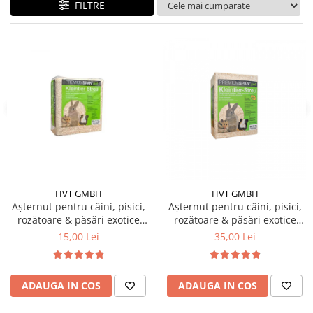
FILTRE
HVT GMBH
HVT GMBH
Așternut pentru câini, pisici,
Așternut pentru câini, pisici,
rozătoare & păsări exotice
rozătoare & păsări exotice
Premium Span 15 L
Premium Span 60 L
15,00 Lei
35,00 Lei
ADAUGA IN COS
ADAUGA IN COS