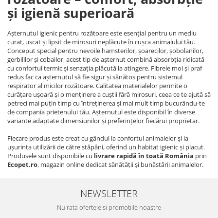
și igienă superioară
Așternutul igienic pentru rozătoare este esențial pentru un mediu
curat, uscat și lipsit de mirosuri neplăcute în cușca animalului tău.
Conceput special pentru nevoile hamsterilor, șoarecilor, șobolanilor,
gerbililor și cobailor, acest tip de așternut combină absorbția ridicată
cu confortul termic și senzația plăcută la atingere. Fibrele moi și praf
redus fac ca așternutul să fie sigur și sănătos pentru sistemul
respirator al micilor rozătoare. Calitatea materialelor permite o
curățare ușoară și o menținere a cuștii fără mirosuri, ceea ce te ajută să
petreci mai puțin timp cu întreținerea și mai mult timp bucurându-te
de compania prietenului tău. Așternutul este disponibil în diverse
variante adaptate dimensiunilor și preferințelor fiecărui proprietar.
Fiecare produs este creat cu gândul la confortul animalelor și la
ușurința utilizării de către stăpâni, oferind un habitat igienic și placut.
Produsele sunt disponibile cu
livrare rapidă în toată România
prin
Ecopet.ro
, magazin online dedicat sănătății și bunăstării animalelor.
NEWSLETTER
Nu rata ofertele si promotiile noastre