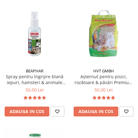
BEAPHAR
HVT GMBH
Spray pentru îngrijire blană
Așternut pentru pisici,
iepuri, hamsteri & animale
rozătoare & păsări Premium
mici 150 ml
Span 10L
50,00 Lei
50,00 Lei
ADAUGA IN COS
ADAUGA IN COS