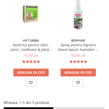
Suplimente și vitamine păsări și
găini
Antidiareice
Laxative
Gel antiinflamator
HVT GMBH
BEAPHAR
Așternut pentru câini,
Spray pentru îngrijire
A
pisici, rozătoare & păsări
blană iepuri, hamsteri &
exotice Premium Span 15
animale mici 150 ml
15,00 Lei
50,00 Lei
L
ADAUGA IN COS
ADAUGA IN COS
Afiseaza:
1-
5
din
5
produse