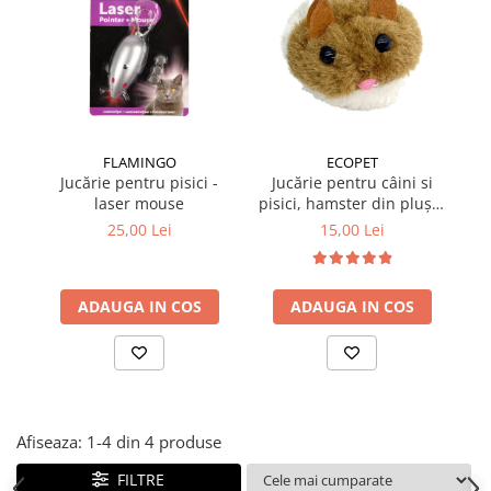
Suplimente și vitamine păsări și
găini
Antidiareice
Laxative
Gel antiinflamator
FLAMINGO
ECOPET
Jucărie pentru pisici -
Jucărie pentru câini si
laser mouse
pisici, hamster din pluș 8
cm
25,00 Lei
15,00 Lei
ADAUGA IN COS
ADAUGA IN COS
Afiseaza:
1-
4
din
4
produse
FILTRE