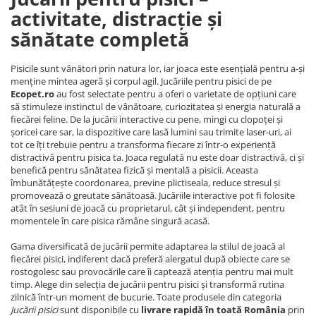
activitate, distracție și
sănătate completă
Pisicile sunt vânători prin natura lor, iar joaca este esențială pentru a-și
menține mintea ageră și corpul agil. Jucăriile pentru pisici de pe
Ecopet.ro
au fost selectate pentru a oferi o varietate de opțiuni care
să stimuleze instinctul de vânătoare, curiozitatea și energia naturală a
fiecărei feline. De la jucării interactive cu pene, mingi cu clopoței și
șoricei care sar, la dispozitive care lasă lumini sau trimite laser-uri, ai
tot ce îți trebuie pentru a transforma fiecare zi într-o experiență
distractivă pentru pisica ta. Joaca regulată nu este doar distractivă, ci și
benefică pentru sănătatea fizică și mentală a pisicii. Aceasta
îmbunătățește coordonarea, previne plictiseala, reduce stresul și
promovează o greutate sănătoasă. Jucăriile interactive pot fi folosite
atât în sesiuni de joacă cu proprietarul, cât și independent, pentru
momentele în care pisica rămâne singură acasă.
Gama diversificată de jucării permite adaptarea la stilul de joacă al
fiecărei pisici, indiferent dacă preferă alergatul după obiecte care se
rostogolesc sau provocările care îi captează atenția pentru mai mult
timp. Alege din selecția de jucării pentru pisici și transformă rutina
zilnică într-un moment de bucurie. Toate produsele din categoria
Jucării pisici
sunt disponibile cu
livrare rapidă în toată România
prin