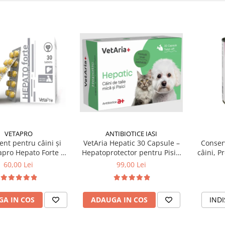
ANTIBIOTICE IASI
VETAPRO
VetAria Hepatic 30 Capsule –
nt pentru câini și
Conser
Hepatoprotector pentru Pisici
tapro Hepato Forte 30
câini, P
și Câini de Talie Mică
tablete
99,00 Lei
60,00 Lei
ADAUGA IN COS
A IN COS
INDI