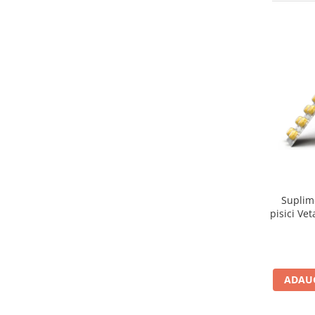
Suplimente și vitamine păsări și
găini
Antidiareice
Laxative
Gel antiinflamator
Suplime
pisici Ve
ADAUG