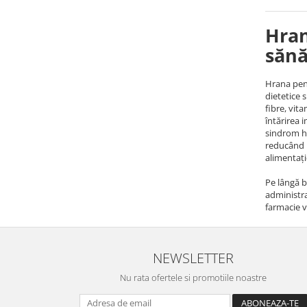
Hran
sănăt
Hrana pent
dietetice 
fibre, vit
întărirea 
sindrom hep
reducând r
alimentați
Pe lângă b
administra
farmacie ve
NEWSLETTER
Nu rata ofertele si promotiile noastre