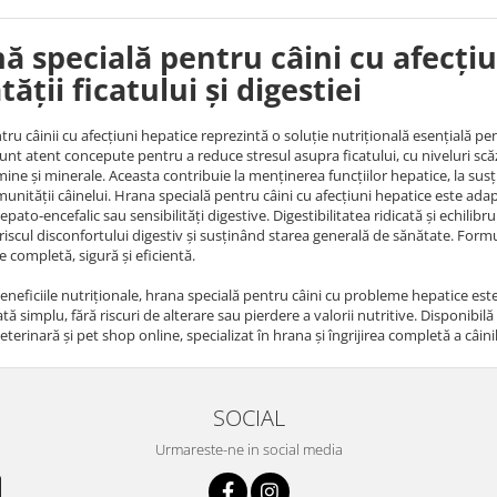
ă specială pentru câini cu afecțiu
ății ficatului și digestiei
ru câinii cu afecțiuni hepatice reprezintă o soluție nutrițională esențială pe
sunt atent concepute pentru a reduce stresul asupra ficatului, cu niveluri scăz
amine și minerale. Aceasta contribuie la menținerea funcțiilor hepatice, la sus
imunității câinelui. Hrana specială pentru câini cu afecțiuni hepatice este ada
ato-encefalic sau sensibilități digestive. Digestibilitatea ridicată și echilibru
iscul disconfortului digestiv și susținând starea generală de sănătate. Formul
e completă, sigură și eficientă.
eneficiile nutriționale, hrana specială pentru câini cu probleme hepatice est
tă simplu, fără riscuri de alterare sau pierdere a valorii nutritive. Disponibil
terinară și pet shop online, specializat în hrana și îngrijirea completă a câini
SOCIAL
Urmareste-ne in social media