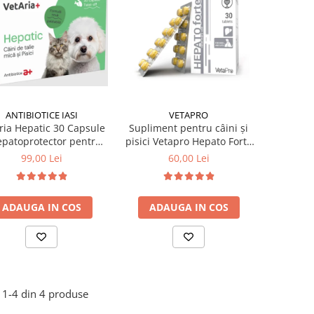
ANTIBIOTICE IASI
VETAPRO
ria Hepatic 30 Capsule
Supliment pentru câini și
epatoprotector pentru
pisici Vetapro Hepato Forte
ci și Câini de Talie Mică
30 tablete
99,00 Lei
60,00 Lei
ADAUGA IN COS
ADAUGA IN COS
1-
4
din
4
produse