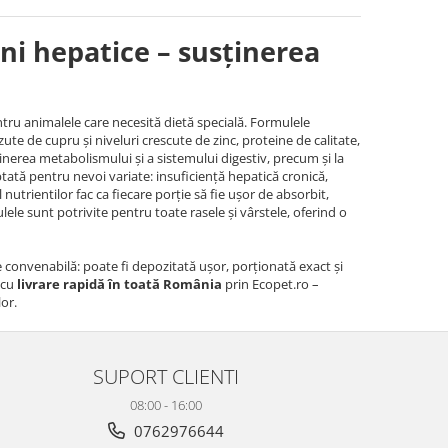
ni hepatice – susținerea
ntru animalele care necesită dietă specială. Formulele
ute de cupru și niveluri crescute de zinc, proteine de calitate,
ținerea metabolismului și a sistemului digestiv, precum și la
ptată pentru nevoi variate: insuficiență hepatică cronică,
l nutrientilor fac ca fiecare porție să fie ușor de absorbit,
ele sunt potrivite pentru toate rasele și vârstele, oferind o
e convenabilă: poate fi depozitată ușor, porționată exact și
ă cu
livrare rapidă în toată România
prin Ecopet.ro –
lor.
SUPORT CLIENTI
08:00 - 16:00
0762976644