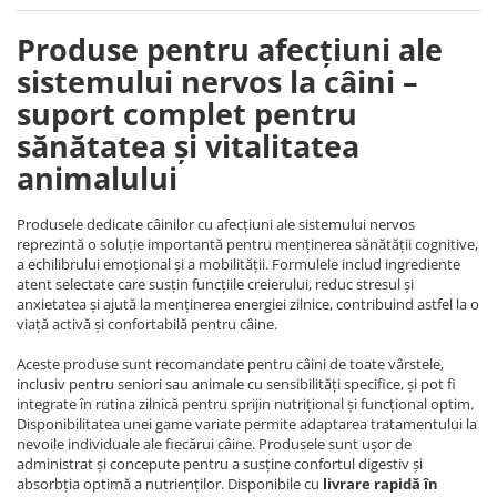
Produse pentru afecțiuni ale
sistemului nervos la câini –
suport complet pentru
sănătatea și vitalitatea
animalului
Produsele dedicate câinilor cu afecțiuni ale sistemului nervos
reprezintă o soluție importantă pentru menținerea sănătății cognitive,
a echilibrului emoțional și a mobilității. Formulele includ ingrediente
atent selectate care susțin funcțiile creierului, reduc stresul și
anxietatea și ajută la menținerea energiei zilnice, contribuind astfel la o
viață activă și confortabilă pentru câine.
Aceste produse sunt recomandate pentru câini de toate vârstele,
inclusiv pentru seniori sau animale cu sensibilități specifice, și pot fi
integrate în rutina zilnică pentru sprijin nutrițional și funcțional optim.
Disponibilitatea unei game variate permite adaptarea tratamentului la
nevoile individuale ale fiecărui câine. Produsele sunt ușor de
administrat și concepute pentru a susține confortul digestiv și
absorbția optimă a nutrienților. Disponibile cu
livrare rapidă în