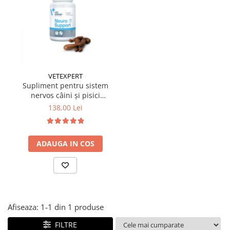
Suplimente și vitamine păsări și
găini
Antidiareice
Laxative
Gel antiinflamator
VETEXPERT
Supliment pentru sistem
nervos câini și pisici
Neuro Support 45
138,00 Lei
capsule
ADAUGA IN COS
Afiseaza:
1-
1
din
1
produse
FILTRE