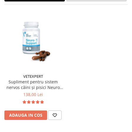
VETEXPERT
Supliment pentru sistem
nervos câini și pisici Neuro
Support 45 capsule
138,00 Lei
ADAUGA IN COS