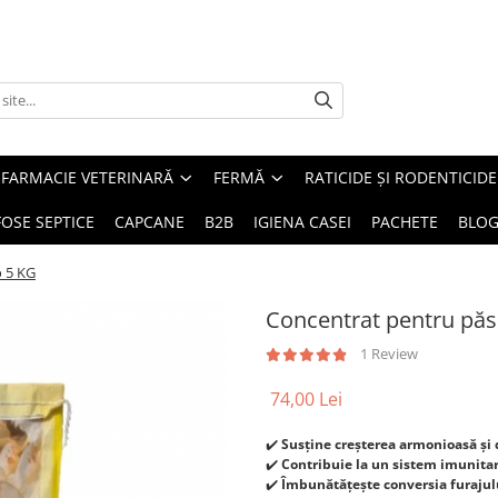
FARMACIE VETERINARĂ
FERMĂ
RATICIDE ȘI RODENTICIDE
FOSE SEPTICE
CAPCANE
B2B
IGIENA CASEI
PACHETE
BLO
o 5 KG
Concentrat pentru păs
1 Review
74,00 Lei
✔️
Susține creșterea armonioasă și
✔️
Contribuie la un sistem imunitar 
✔️
Îmbunătățește conversia furajului