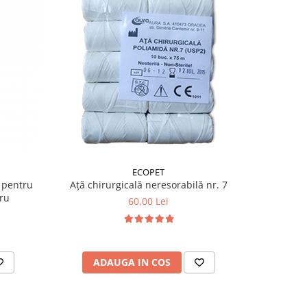
-29%
ECOPET
 pentru
Ață chirurgicală neresorabilă nr. 7
Antipar
tru
Herba 
60,00 Lei
ADAUGA IN COS
AD