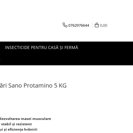
0762976644
0,00
INSECTICIDE PENTRU CASĂ ȘI FERMĂ
G
ări Sano Protamino 5 KG
 dezvoltarea masei musculare
stabil și rezistent
 și eficiența hrănirii