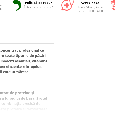
Politică de retur
veterinară
e
În termen de 30 zile!
Luni - Vineri, între
i!
orele 10:00-14:00
concentrat profesional cu
ru toate tipurile de păsări
inoacizi esențiali, vitamine
iei eficiente a furajului.
rii care urmăresc
trat de proteine și
 a furajului de bază. Șrotul
ar combinația precisă de
teza proteică și dezvoltarea
estibilitatea și absorbția