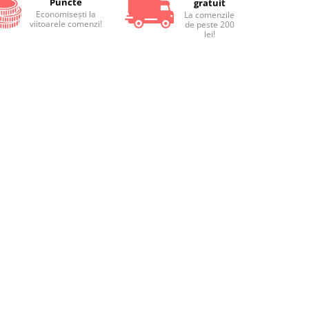
Puncte
gratuit
Economiseşti la
La comenzile
viitoarele comenzi!
de peste 200
lei!