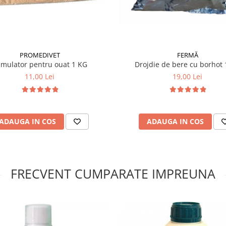
me brută 1%, cenușă brută
, metionină 1,1%, treonină
iu 0,5%.
), minerale, aminoacizi
FERMĂ
PROMEDIVET
canază).
Drojdie de bere cu borhot
imulator pentru ouat 1 KG
19,00 Lei
11,00 Lei
ADAUGA IN COS
ADAUGA IN COS
FRECVENT CUMPARATE IMPREUNA