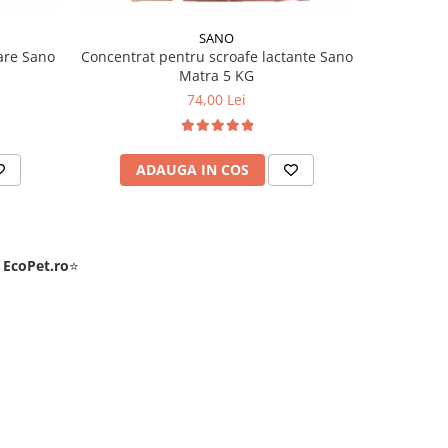
SANO
are Sano
Concentrat pentru scroafe lactante Sano
5 KG Calciu
Matra 5 KG
74,00 Lei
ADAUGA IN COS
AD
e
EcoPet.ro
⭐