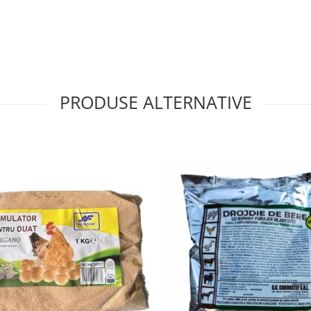
iformă, penaj sănătos și
ine B și colina susțin
jină sistemul imunitar, iar
ultatul este o stare
PRODUSE ALTERNATIVE
jului.
casă, în special în
, schimbări de rație sau
gospodării, cât și pentru
nstantă și animale
letare, în proporție de până
7 kg macinatura) datorită
form cu furajul de bază.
ță maximă și siguranță
sfat de calciu, clorură de