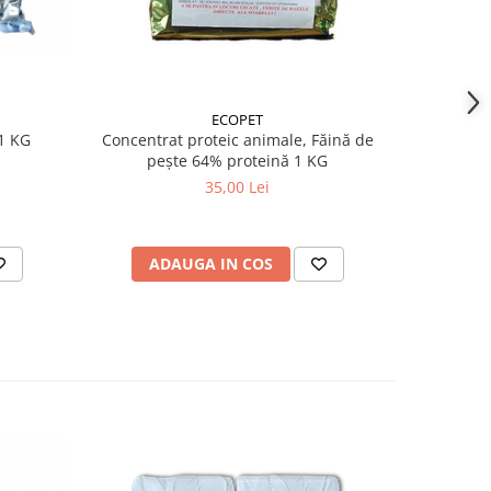
ECOPET
 1 KG
Concentrat proteic animale, Făină de
5 KG Calciu
pește 64% proteină 1 KG
35,00 Lei
ADAUGA IN COS
AD