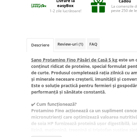
Livrare la
Cadou
Suplimente și vitamine păsări și
easyBox
La comenzile d
găini
peste 250 de le
1-2 zile lucrătoare!
Antidiareice
Laxative
Gel antiinflamator
Review-uri
(1)
FAQ
Descriere
Sano Protamino Fino Păsări de Casă 5 kg
este un 
conținut ridicat de proteine, special formulat pent
de curte. Produsul completează rația zilnică cu am
și minerale necesare creșterii, imunității și convers
Este o soluție practică pentru fermieri și gospodă
performanță și sănătate constantă.
✔️
Cum funcționează?
Protamino Fino acționează ca un supliment concen
micronutrienți care optimizează valoarea nutritivă
de soia HP furnizează proteină ușor digestibilă, i
lizină, metionină, treonină și triptofan susține sin
armonioasă. Enzimele zootehnice îmbunătățesc dig