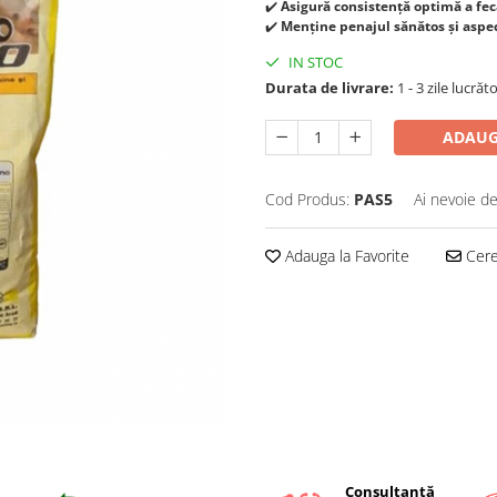
✔️
Asigură consistență optimă a feca
✔️
Menține penajul sănătos și aspec
IN STOC
Durata de livrare:
1 - 3 zile lucrăt
ADAUG
Cod Produs:
PAS5
Ai nevoie de
Adauga la Favorite
Cere 
Consultanță