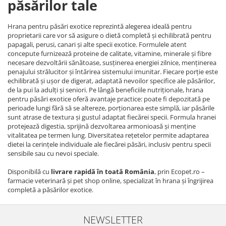
păsărilor tale
Suplimente și vitamine păsări și
găini
Antidiareice
Hrana pentru păsări exotice reprezintă alegerea ideală pentru
proprietarii care vor să asigure o dietă completă și echilibrată pentru
Laxative
papagali, perusi, canari și alte specii exotice. Formulele atent
concepute furnizează proteine de calitate, vitamine, minerale și fibre
Gel antiinflamator
necesare dezvoltării sănătoase, susținerea energiei zilnice, menținerea
penajului strălucitor și întărirea sistemului imunitar. Fiecare porție este
echilibrată și ușor de digerat, adaptată nevoilor specifice ale păsărilor,
de la pui la adulți și seniori. Pe lângă beneficiile nutriționale, hrana
pentru păsări exotice oferă avantaje practice: poate fi depozitată pe
perioade lungi fără să se altereze, porționarea este simplă, iar păsările
sunt atrase de textura și gustul adaptat fiecărei specii. Formula hranei
protejează digestia, sprijină dezvoltarea armonioasă și menține
vitalitatea pe termen lung. Diversitatea rețetelor permite adaptarea
dietei la cerințele individuale ale fiecărei păsări, inclusiv pentru specii
sensibile sau cu nevoi speciale.
Disponibilă cu
livrare rapidă în toată România
, prin Ecopet.ro –
farmacie veterinară și pet shop online, specializat în hrana și îngrijirea
completă a păsărilor exotice.
NEWSLETTER