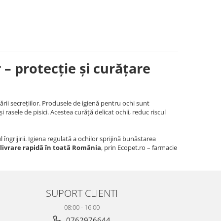
 – protecție și curățare
ulării secrețiilor. Produsele de igienă pentru ochi sunt
i rasele de pisici. Acestea curăță delicat ochii, reduc riscul
 îngrijirii. Igiena regulată a ochilor sprijină bunăstarea
livrare rapidă în toată România
, prin Ecopet.ro – farmacie
SUPORT CLIENTI
08:00 - 16:00
0762976644