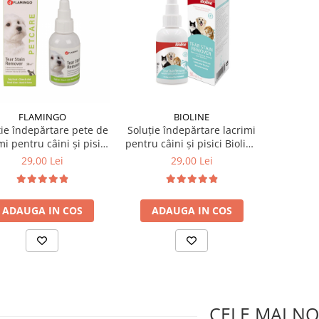
FLAMINGO
BIOLINE
ție îndepărtare pete de
Soluție îndepărtare lacrimi
mi pentru câini și pisici
pentru câini și pisici Bioline
50 ml
50 ml
29,00 Lei
29,00 Lei
ADAUGA IN COS
ADAUGA IN COS
CELE MAI NO