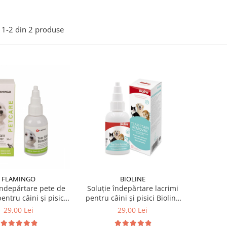
1-
2
din
2
produse
FLAMINGO
BIOLINE
îndepărtare pete de
Soluție îndepărtare lacrimi
entru câini și pisici
pentru câini și pisici Bioline
50 ml
50 ml
29,00 Lei
29,00 Lei