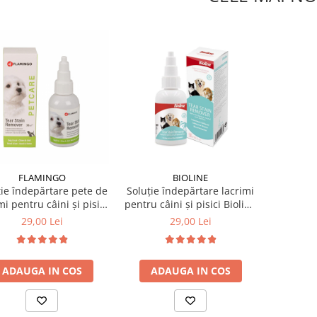
FLAMINGO
BIOLINE
ție îndepărtare pete de
Soluție îndepărtare lacrimi
mi pentru câini și pisici
pentru câini și pisici Bioline
50 ml
50 ml
29,00 Lei
29,00 Lei
ADAUGA IN COS
ADAUGA IN COS