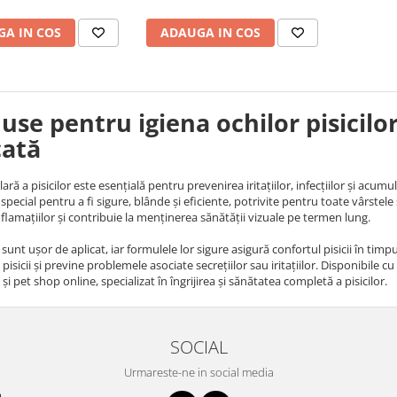
A IN COS
ADAUGA IN COS
use pentru igiena ochilor pisicilor
cată
ară a pisicilor este esențială pentru prevenirea iritațiilor, infecțiilor și acum
pecial pentru a fi sigure, blânde și eficiente, potrivite pentru toate vârstele ș
inflamațiilor și contribuie la menținerea sănătății vizuale pe termen lung.
unt ușor de aplicat, iar formulele lor sigure asigură confortul pisicii în timpul
pisicii și previne problemele asociate secrețiilor sau iritațiilor. Disponibile cu
și pet shop online, specializat în îngrijirea și sănătatea completă a pisicilor.
SOCIAL
Urmareste-ne in social media