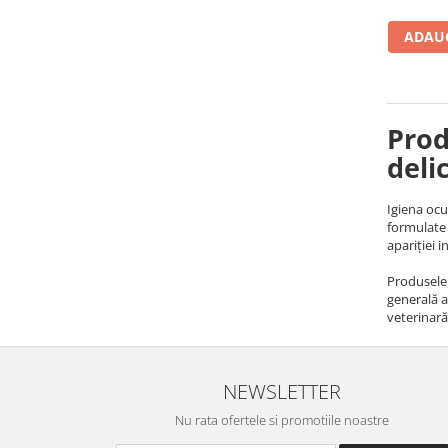
ADAUG
Prod
deli
Igiena ocul
formulate s
apariției 
Produsele s
generală a 
veterinară 
NEWSLETTER
Nu rata ofertele si promotiile noastre