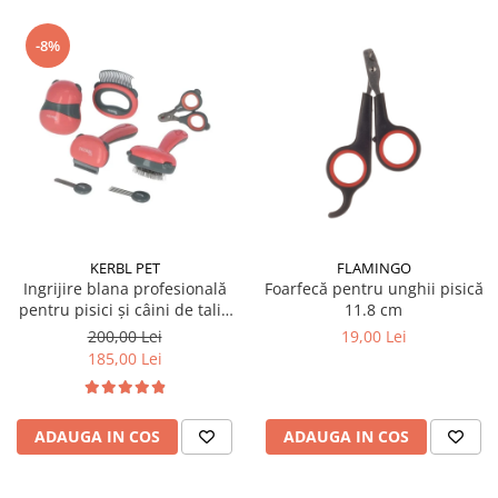
-8%
KERBL PET
FLAMINGO
Ingrijire blana profesională
Foarfecă pentru unghii pisică
pentru pisici și câini de talie
11.8 cm
mică 7 piese
200,00 Lei
19,00 Lei
185,00 Lei
ADAUGA IN COS
ADAUGA IN COS