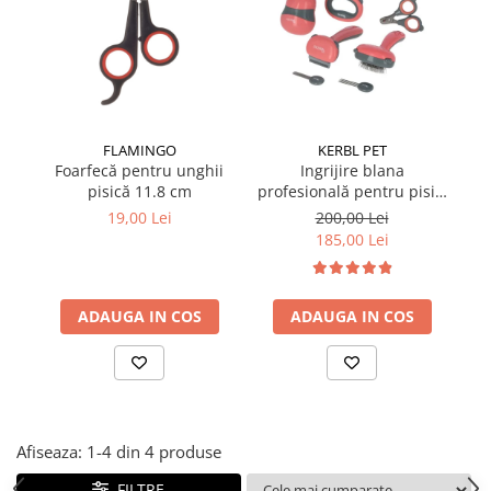
Suplimente și vitamine păsări și
găini
Antidiareice
Laxative
Gel antiinflamator
FLAMINGO
KERBL PET
Foarfecă pentru unghii
Ingrijire blana
Cl
pisică 11.8 cm
profesională pentru pisici
Fl
și câini de talie mică 7
19,00 Lei
200,00 Lei
piese
185,00 Lei
ADAUGA IN COS
ADAUGA IN COS
Afiseaza:
1-
4
din
4
produse
FILTRE