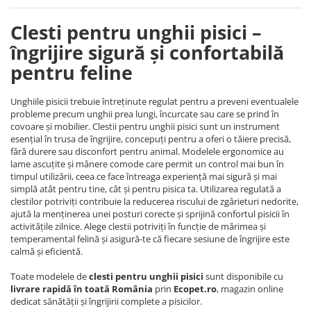
Clesti pentru unghii pisici –
îngrijire sigură și confortabilă
pentru feline
Unghiile pisicii trebuie întreținute regulat pentru a preveni eventualele
probleme precum unghii prea lungi, încurcate sau care se prind în
covoare și mobilier. Clestii pentru unghii pisici sunt un instrument
esențial în trusa de îngrijire, concepuți pentru a oferi o tăiere precisă,
fără durere sau disconfort pentru animal. Modelele ergonomice au
lame ascuțite și mânere comode care permit un control mai bun în
timpul utilizării, ceea ce face întreaga experiență mai sigură și mai
simplă atât pentru tine, cât și pentru pisica ta. Utilizarea regulată a
clestilor potriviți contribuie la reducerea riscului de zgârieturi nedorite,
ajută la menținerea unei posturi corecte și sprijină confortul pisicii în
activitățile zilnice. Alege clestii potriviți în funcție de mărimea și
temperamental felină și asigură-te că fiecare sesiune de îngrijire este
calmă și eficientă.
Toate modelele de
clesti pentru unghii pisici
sunt disponibile cu
livrare rapidă în toată România
prin
Ecopet.ro
, magazin online
dedicat sănătății și îngrijirii complete a pisicilor.