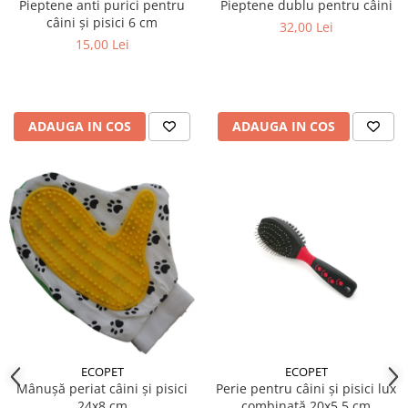
Pieptene anti purici pentru
Pieptene dublu pentru câini
câini și pisici 6 cm
32,00 Lei
15,00 Lei
ADAUGA IN COS
ADAUGA IN COS
ECOPET
ECOPET
Mânușă periat câini și pisici
Perie pentru câini și pisici lux
24x8 cm
combinată 20x5.5 cm