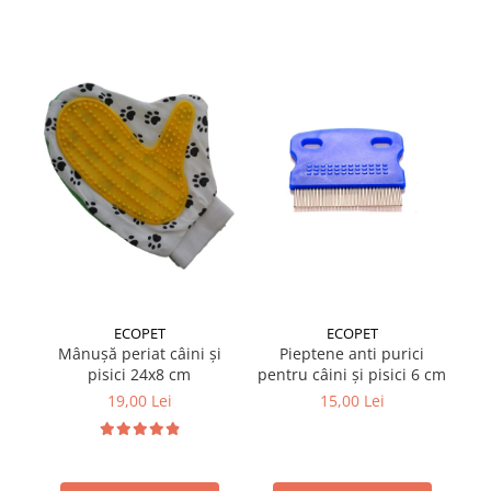
Suplimente și vitamine păsări și
găini
Antidiareice
Laxative
Gel antiinflamator
ECOPET
ECOPET
Mânușă periat câini și
Pieptene anti purici
Pe
pisici 24x8 cm
pentru câini și pisici 6 cm
19,00 Lei
15,00 Lei