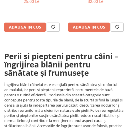
25,00 Lei
32,00 Lei
ADAUGA IN COS
ADAUGA IN COS
Perii și piepteni pentru câini –
îngrijirea blănii pentru
sănătate și frumusețe
Îngrijirea blănii câinelui este esențială pentru sănătatea și confortul
animalului, iar perii și pieptenii reprezintă instrumentele de bază
pentru o rutină eficientă. Produsele din această categorie sunt
concepute pentru toate tipurile de blană, de la scurtă și fină la lungă și
densă, și ajută la îndepărtarea părului căzut, descurcarea nodurilor și
distribuirea uniformă a uleiurilor naturale ale pielii. Folosirea regulată a
perilor și pieptenilor susține sănătatea pielii, reduce riscul iritațiilor și
dermatitelor, și contribuie la menținerea unui aspect curat și
strălucitor al blănii. Accesoriile de îngrijire sunt ușor de folosit, practice