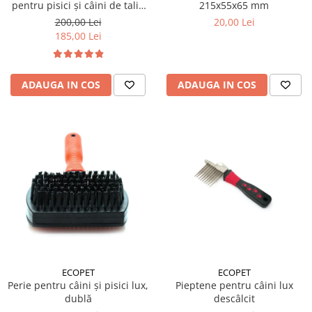
pentru pisici și câini de talie
215x55x65 mm
mică 7 piese
200,00 Lei
20,00 Lei
185,00 Lei
ADAUGA IN COS
ADAUGA IN COS
ECOPET
ECOPET
Perie pentru câini și pisici lux,
Pieptene pentru câini lux
dublă
descâlcit