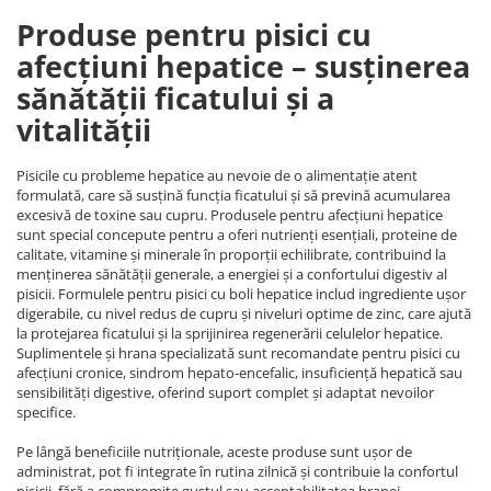
Produse pentru pisici cu
afecțiuni hepatice – susținerea
sănătății ficatului și a
vitalității
Pisicile cu probleme hepatice au nevoie de o alimentație atent
formulată, care să susțină funcția ficatului și să prevină acumularea
excesivă de toxine sau cupru. Produsele pentru afecțiuni hepatice
sunt special concepute pentru a oferi nutrienți esențiali, proteine de
calitate, vitamine și minerale în proporții echilibrate, contribuind la
menținerea sănătății generale, a energiei și a confortului digestiv al
pisicii. Formulele pentru pisici cu boli hepatice includ ingrediente ușor
digerabile, cu nivel redus de cupru și niveluri optime de zinc, care ajută
la protejarea ficatului și la sprijinirea regenerării celulelor hepatice.
Suplimentele și hrana specializată sunt recomandate pentru pisici cu
afecțiuni cronice, sindrom hepato-encefalic, insuficiență hepatică sau
sensibilități digestive, oferind suport complet și adaptat nevoilor
specifice.
Pe lângă beneficiile nutriționale, aceste produse sunt ușor de
administrat, pot fi integrate în rutina zilnică și contribuie la confortul