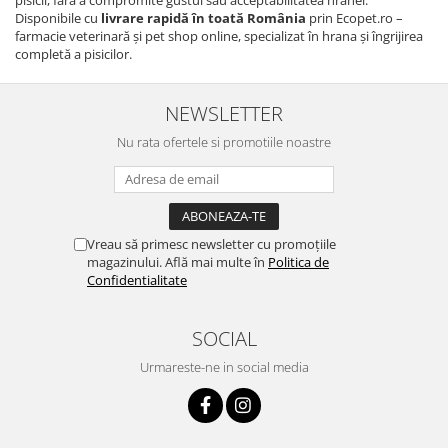
pisicii, fără a compromite gustul sau acceptabilitatea hranei.
Disponibile cu
livrare rapidă în toată România
prin Ecopet.ro –
farmacie veterinară și pet shop online, specializat în hrana și îngrijirea
completă a pisicilor.
NEWSLETTER
Nu rata ofertele si promotiile noastre
Vreau să primesc newsletter cu promoțiile
magazinului. Află mai multe în
Politica de
Confidentialitate
SOCIAL
Urmareste-ne in social media