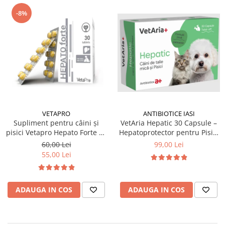
Suplimente și vitamine păsări și
găini
-8%
Antidiareice
Laxative
Gel antiinflamator
VETAPRO
ANTIBIOTICE IASI
Supliment pentru câini și
VetAria Hepatic 30 Capsule –
pisici Vetapro Hepato Forte 30
Hepatoprotector pentru Pisici
tablete
și Câini de Talie Mică
60,00 Lei
99,00 Lei
55,00 Lei
ADAUGA IN COS
ADAUGA IN COS