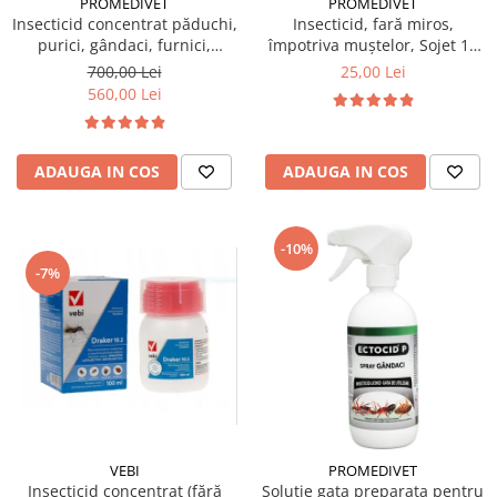
PROMEDIVET
PROMEDIVET
Insecticid concentrat păduchi,
Insecticid, fară miros,
purici, gândaci, furnici,
împotriva muștelor, Sojet 10
muște, țânțari Ectocid Forte T
gr
700,00 Lei
25,00 Lei
5L
560,00 Lei
ADAUGA IN COS
ADAUGA IN COS
-10%
-7%
VEBI
PROMEDIVET
Insecticid concentrat (fără
Solutie gata preparata pentru