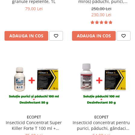
granule repelente, 1L
miros) păduchi, purici,
gândaci, furnici, muște,
79,00 Lei
250,00 Lei
țânțari, DRAKER 1 Litru
230,00 Lei
ADAUGA IN COS
ADAUGA IN COS
ECOPET
ECOPET
Insecticid Concentrat Super
Insecticid concentrat pentru
Killer Forte T 100 ml +
purici, păduchi, gândaci
Dezinfectant profesional
Ectocid Forte 100 ml +