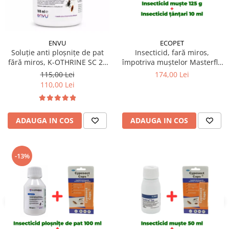
ECOPET
ENVU
Insecticid, fară miros,
Soluție anti ploșnițe de pat
împotriva muștelor Masterfly
fără miros, K-OTHRINE SC 25
Bait 125 gr + Insecticid
Flow 100 ml
174,00 Lei
115,00 Lei
concentrat Cypesect Caps 10
110,00 Lei
ml, fără miros, eficient contra
gândacilor, ploșnițelor și
puricilor
ADAUGA IN COS
ADAUGA IN COS
-13%