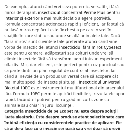
De exemplu, atunci când vrei ceva puternic, versatil și fără
miros deranjant,
insecticidul concentrat Perme Plus pentru
interior și exterior
e mai mult decât o alegere potrivită.
Formula concentrată acționează rapid și eficient, iar faptul că
nu lasă miros neplăcut este fix chestia pe care o vrei în
spațiile în care stai tu sau unde se află animalele tale. Dacă
“fără miros” sunt cuvintele tale preferate atunci când vine
vorba de insecticide, atunci
insecticidul fără miros Cypesect
este pentru camere, adăposturi sau colțuri unde vrei să
elimini insectele fără să transformi aerul într-un experiment
olfactiv. Mic, dar eficient, este perfect pentru uz punctual sau
ca parte dintr-un plan regulat de control al insectelor. Iar
când ai nevoie de un produs universal care să acopere cât
mai multe specii de insecte și situații,
insecticidul universal
Biototal 10EC
este instrumentul multifuncțional din arsenalul
tău. Formula 10EC permite aplicări flexibile și rezultatele apar
rapid, făcându-l potrivit pentru grădini, curți, zone cu
animale sau chiar în jurul locuinței.
Categoria Insecticide de pe Ecopet nu este despre soluții
luate aleatoriu. Este despre produse atent selecționate care
îmbină eficiența cu considerentele practice de aplicare. Fie
că ai de-a face cu o invazie serioasă sau vrei doar să previi