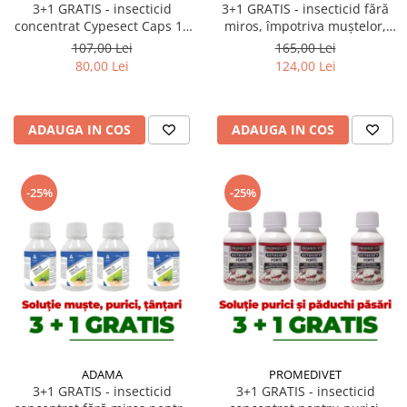
3+1 GRATIS - insecticid
3+1 GRATIS - insecticid fără
concentrat Cypesect Caps 10
miros, împotriva muștelor,
ml, fără miros, eficient contra
țânțarilor, Perme Plus 50 ml
107,00 Lei
165,00 Lei
gândacilor, ploșnițelor și
80,00 Lei
124,00 Lei
puricilor
ADAUGA IN COS
ADAUGA IN COS
-25%
-25%
ADAMA
PROMEDIVET
3+1 GRATIS - insecticid
3+1 GRATIS - insecticid