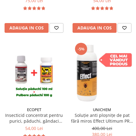
75,00 Lei
54,00 Lei
pulbere Virkon S 50 gr
Dezinfectant profesional
pulbere Virkon S 50 gr
ADAUGA IN COS
ADAUGA IN COS
-5%
ECOPET
UNICHEM
Insecticid concentrat pentru
Soluție anti ploșnițe de pat
purici, păduchi, gândaci
fără miros Effect Ultimum PRO
Ectocid Forte 100 ml +
1 L
54,00 Lei
400,00 Lei
Antiparazitar extern Piret Mix
380,00 Lei