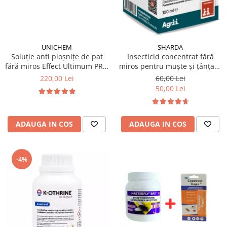
UNICHEM
SHARDA
Soluție anti ploșnițe de pat
Insecticid concentrat fără
fără miros Effect Ultimum PRO
miros pentru muște și țânțari,
500 ml
Alfasect 100ml
220,00 Lei
60,00 Lei
50,00 Lei
ADAUGA IN COS
ADAUGA IN COS
-4%