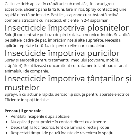
Gel insecticid: aplicat în crăpături, sub mobilă și în locuri greu
accesibile. Eficient până la 12 luni, fără miros. Spray contact: acțiune
rapidă directă pe insecte. Pastile și capcane cu substanță activă:
combină atractant cu insecticid, eficiente în 2-4 săptămâni.
Insecticide împotriva plosnitelor
Soluții concentrate pe baza de piretroizi sau neonicotinoide. Se aplică
pe saltele, cadre de pat, îmbrăcăminte și alte suprafețe. Necesită
aplicări repetate la 10-14 zile pentru eliminarea oualelor.
Insecticide împotriva puricilor
Spray și aerosoli pentru tratamentul mediului (covoare, mobilă,
crăpături). Se utilizează concomitent cu tratamentul antiparazitar al
animalului de companie.
Insecticide împotriva țânțarilor și
muștelor
Spray-uri cu acțiune rapidă, aerosoli și soluții pentru aparate electrice.
Eficiente în spații închise.
Precauții generale
:
Ventilati încăperile după aplicare
Nu aplicați pe suprafețe în contact direct cu alimente
Depozitați la loc răcoros, ferit de lumina directă și copii
Respectați timpul de pauză înainte de revenirea în spațiu