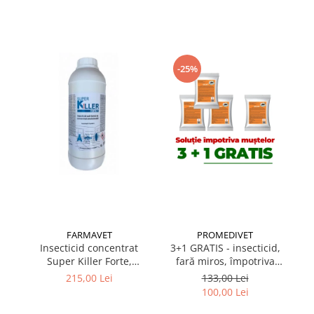
Suplimente și vitamine păsări și
găini
Antidiareice
Laxative
-25%
Gel antiinflamator
FARMAVET
PROMEDIVET
Insecticid concentrat
3+1 GRATIS - insecticid,
3
Super Killer Forte,
fară miros, împotriva
co
acțiune acaricidă, flacon
muștelor, Sojet 10 gr
10
215,00 Lei
133,00 Lei
1L
100,00 Lei
p