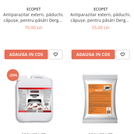
ECOPET
ECOPET
Antiparazitar extern, păduchi,
Antiparazitar extern, păduchi,
căpuşe, pentru păsări Dergall
căpuşe, pentru păsări Dergall
10 ml + Spray insecticid
10 ml + Soluție păduchi, de
70,00 Lei
55,00 Lei
păduchi găini, Piret Mix spray
pus în apa de băut, pentru
200 ml
păsări, Herba Top Ecto Plus
100 ml
ADAUGA IN COS
ADAUGA IN COS
-20%