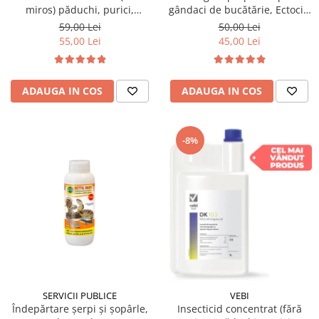
miros) păduchi, purici,
gândaci de bucătărie, Ectocid
gândaci, furnici, muște,
spray, 500ml
59,00 Lei
50,00 Lei
țânțari, DRAKER 100ml
55,00 Lei
45,00 Lei
ADAUGA IN COS
ADAUGA IN COS
-8%
SERVICII PUBLICE
VEBI
Îndepărtare șerpi și șopârle,
Insecticid concentrat (fără