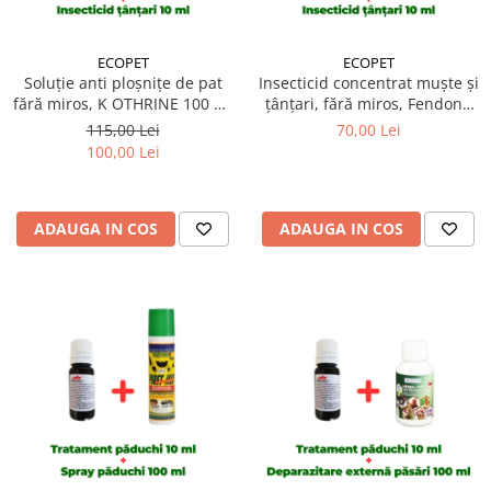
ECOPET
ECOPET
Soluție anti ploșnițe de pat
Insecticid concentrat muște și
fără miros, K OTHRINE 100 ml
țânțari, fără miros, Fendona
+ Insecticid concentrat
50ml + Insecticid concentrat
115,00 Lei
70,00 Lei
Cypesect Caps 10 ml, fără
Cypesect Caps 10 ml, fără
100,00 Lei
miros, eficient contra
miros, eficient contra
gândacilor, ploșnițelor și
gândacilor, ploșnițelor și
puricilor
puricilor
ADAUGA IN COS
ADAUGA IN COS