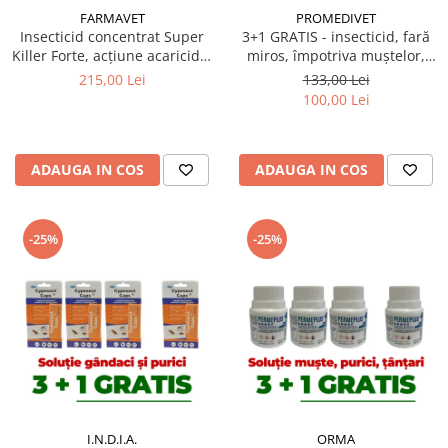
FARMAVET
PROMEDIVET
Insecticid concentrat Super
3+1 GRATIS - insecticid, fară
Killer Forte, acțiune acaricidă,
miros, împotriva muștelor,
flacon 1L
Sojet 10 gr
215,00 Lei
133,00 Lei
100,00 Lei
ADAUGA IN COS
ADAUGA IN COS
-25%
-25%
I.N.D.I.A.
ORMA