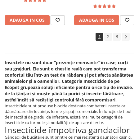
pulbere 100 gr
ADAUGA IN COS
ADAUGA IN COS
1
2
3
Insectele nu sunt doar “prezențe enervante” în case, curți
sau grajduri. Ele sunt o chestie reală care pot transforma
confortul tău într-un test de răbdare și pot afecta sănătatea
animalelor și a oamenilor. Categoria Insecticide de pe
Ecopet grupează soluții eficiente pentru orice tip de invazie,
de la țânțari și muște până la purici și insecte târâtoare,
astfel încât să recâștigi controlul fără compromisuri.
Insecticidele sunt produse biocide destinate combaterii insectelor
dăunătoare din locuințe, ferme și spații comerciale. În funcție de tipul
de insectă și de gradul de infestare, există mai multe categorii de
insecticide cu formule și modalități de aplicare diferite.
Insecticide împotriva gandacilor
Gândacii de bucătărie sunt printre cei mai rezistenți dăunători casnici.