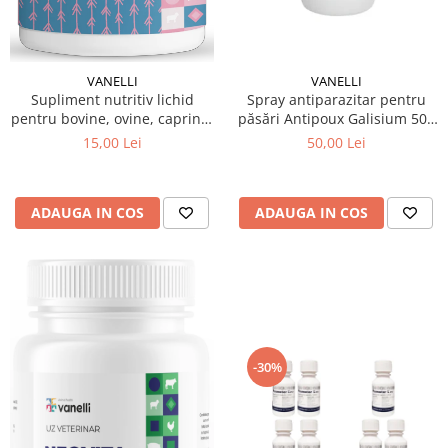
VANELLI
VANELLI
Spray antiparazitar pentru
Supliment nutritiv lichid
păsări Antipoux Galisium 500
pentru bovine, ovine, caprine,
ml
păsări și porcine Neovita B
50,00 Lei
15,00 Lei
Complex 100 ml
ADAUGA IN COS
ADAUGA IN COS
-30%