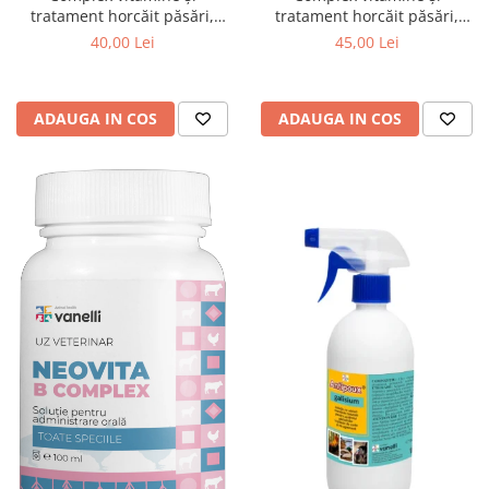
tratament horcăit păsări,
tratament horcăit păsări,
iepuri și viței 100ml Neovita B
iepuri și viței 100ml Neovita B
40,00 Lei
45,00 Lei
Complex + Neovita Respirator
complex + Solvit Respiro
ADAUGA IN COS
ADAUGA IN COS