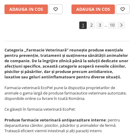
ADAUGA IN COS
ADAUGA IN COS
1
2
3
10
...
Categoria „Farmacie Veterinară” reunește produse esențiale
pentru prevenție, tratament și susținerea sănătății animalelor
de companie. De la îngrijire zilnică până la soluții dedicate unor
afecțiuni specifice, această categorie acoperă nevoile câinilor,
pisicilor și păsărilor, dar și produse precum antidiareice,
laxative sau geluri antiinflamatoare pentru diverse situații.
Farmacia veterinară EcoPet pune la dispoziția proprietarilor de
animale o gama largă de produse farmaceutice veterinare autorizate,
disponibile online cu livrare în toată România.
Ce găsești în farmacia veterinară EcoPet:
Produse farmacie veterinară antiparazitare interne
: pentru
deparazitarea câinilor, pisicilor, păsărilor și animalelor de fermă.
Tratează eficient viermii intestinali și alți paraziți interni.