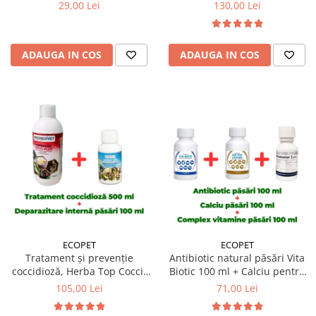
65 cm
pentru păsări Bio Multivita, 1
29,00 Lei
130,00 Lei
Litru
ADAUGA IN COS
ADAUGA IN COS
ECOPET
ECOPET
Tratament și prevenție
Antibiotic natural păsări Vita
coccidioză, Herba Top Cocci-
Biotic 100 ml + Calciu pentru
Plus 500 ml + Antiparazitar
păsări Bio Vita CD Phos 100 ml
105,00 Lei
71,00 Lei
intern pentru păsări Herba
+ Complex nutritiv Promotor L
Top Antihelmintic 100 ml
47.0 100 ml