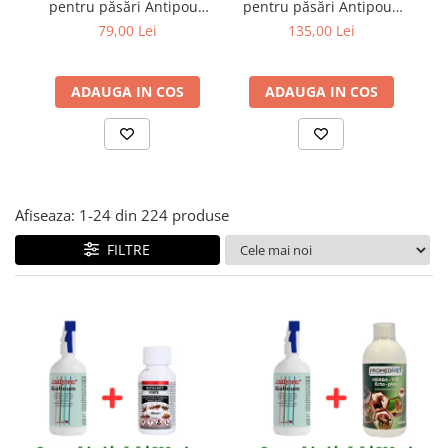
pentru păsări Antipoux
pentru păsări Antipoux
Galisium 500 ml +
Galisium 500 ml +
79,00 Lei
135,00 Lei
Insecticid concentrat
Antiparazitar extern
pentru purici, păduchi,
pentru păsări Herba-Top
gândaci Ectocid Forte T
Ecto-Plus 500 ml
ADAUGA IN COS
ADAUGA IN COS
100 ml
Afiseaza:
1-
24
din
224
produse
FILTRE