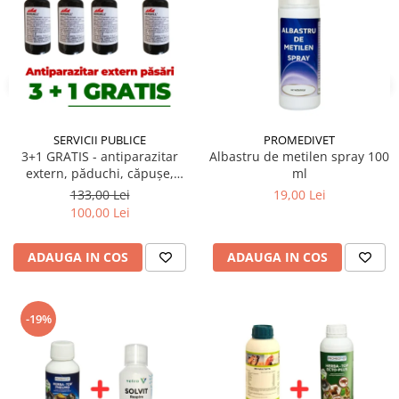
SERVICII PUBLICE
PROMEDIVET
3+1 GRATIS - antiparazitar
Albastru de metilen spray 100
extern, păduchi, căpuşe,
ml
pentru păsări Dergall 10 ml
133,00 Lei
19,00 Lei
100,00 Lei
ADAUGA IN COS
ADAUGA IN COS
-19%