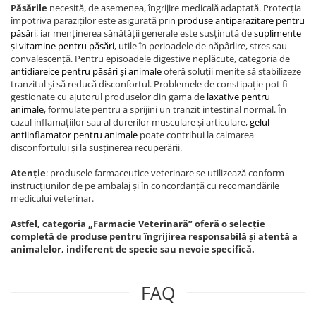
Păsările
necesită, de asemenea, îngrijire medicală adaptată. Protecția
împotriva paraziților este asigurată prin
produse antiparazitare pentru
păsări
, iar menținerea sănătății generale este susținută de
suplimente
și vitamine pentru păsări
, utile în perioadele de năpârlire, stres sau
convalescență. Pentru episoadele digestive neplăcute, categoria de
antidiareice pentru păsări și animale
oferă soluții menite să stabilizeze
tranzitul și să reducă disconfortul. Problemele de constipație pot fi
gestionate cu ajutorul produselor din gama de
laxative pentru
animale
, formulate pentru a sprijini un tranzit intestinal normal. În
cazul inflamațiilor sau al durerilor musculare și articulare,
gelul
antiinflamator pentru animale
poate contribui la calmarea
disconfortului și la susținerea recuperării.
Atenție
: produsele farmaceutice veterinare se utilizează conform
instrucțiunilor de pe ambalaj și în concordanță cu recomandările
medicului veterinar.
Astfel, categoria „Farmacie Veterinară” oferă o selecție
completă de produse pentru îngrijirea responsabilă și atentă a
animalelor, indiferent de specie sau nevoie specifică.
FAQ