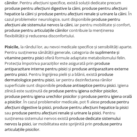
câinilor
. Pentru afecțiuni specifice, există soluții dedicate precum
produse pentru afecțiuni digestive la câini
,
produse pentru afecțiuni
hepatice la câini
și
produse pentru afecțiuni renale și urinare la câini
. În
cazul problemelor neurologice, sunt disponibile
produse pentru
afecțiuni ale sistemului nervos la câini
, iar pentru mobilitate și confort,
produse pentru articulațiile câinilor
contribuie la menținerea
flexibilității și reducerea disconfortului.
Pisicile,
la rândul lor, au nevoi medicale specifice și sensibilități aparte.
Pentru susținerea sănătății generale, categoria de
suplimente și
vitamine pentru pisici
oferă formule adaptate metabolismului felin.
Protecția împotriva paraziților este asigurată prin
produse
antiparazitare interne pentru pisici
și
produse antiparazitare externe
pentru pisici
. Pentru îngrijirea pielii și a blănii, există
produse
dermatologice pentru pisici
, iar pentru dezinfectarea rănilor
superficiale sunt disponibile
produse antiseptice pentru pisici
. Igiena
zilnică este susținută de
produse pentru igiena ochilor pisicilor
,
produse pentru igiena urechilor pisicilor
și
produse pentru igiena orală
a pisicilor
. În cazul problemelor medicale, pot fi alese
produse pentru
afecțiuni digestive la pisici
,
produse pentru afecțiuni hepatice la pisici
sau
produse pentru afecțiuni renale și urinare la pisici
. Pentru
susținerea sistemului nervos există
produse dedicate sistemului
nervos la pisici
, iar mobilitatea este sprijinită prin
produse pentru
articulațiile pisicilor
.