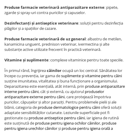
Produse farmacie veterinară antiparazitare externe
: pipete,
zgarde și spray-uri contra puricilor și capuselor.
Dezinfectanți și antiseptice veterinare
: soluții pentru dezinfecția
plăgilor și a spațiilor de cazare.
Produse farmacie veterinară de uz general
: albastru de metilen,
kanamicina unguent, prednison veterinar, ivermectina și alte
substanțe active utilizate frecvent în practică veterinară.
Vitamine și suplimente
: complexe vitaminice pentru toate speciile.
În primul rând, îngrijirea
câinilor
ocupă un loc central. Sănătatea lor
începe cu prevenția, iar gama de
suplimente și vitamine pentru câini
susține imunitatea, vitalitatea și buna funcționare a organismului.
Deparazitarea este esențială, atât internă, prin
produse antiparazitare
interne pentru câini
, cât și externă, cu ajutorul
produselor
antiparazitare externe pentru câini
, care protejează împotriva
puricilor, căpușelor și altor paraziți. Pentru problemele pielii și ale
blănii, categoria de
produse dermatologice pentru câini
oferă soluții
adaptate sensibilităților cutanate. Leziunile superficiale pot fi
gestionate cu
produse antiseptice pentru câini
, iar igiena de rutină
este susținută de
produse pentru igiena ochilor câinilor
,
produse
pentru igiena urechilor câinilor
și
produse pentru igiena orală a