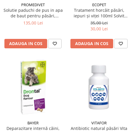
PROMEDIVET
ECOPET
Solutie paduchi de pus in apa
Tratament horcăit păsări,
de baut pentru păsări,
iepuri și viței 100ml Solvit
porcine, iepuri Herba-Top
Respiro
135,00 Lei
35,00 Lei
Ecto-Plus 1 L
30,00 Lei
ADAUGA IN COS
ADAUGA IN COS
BAYER
VITAFOR
Deparazitare internă câini,
Antibiotic natural păsări Vita