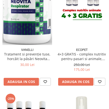
ECOPET
VANELLI
4+3 GRATIS - complex nutritiv
Tratament si prevenție tuse,
pentru pasari si animale,
horcăit la păsări Neovita
Promotor L 47.0 100 ml
Respirator 100 ml
250,00 Lei
30,00 Lei
175,00 Lei
ADAUGA IN COS
ADAUGA IN COS
-25%