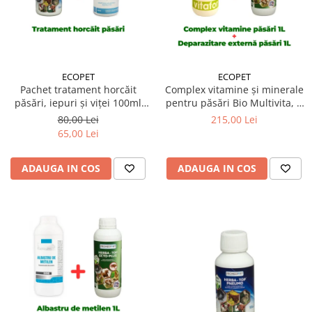
ECOPET
ECOPET
Pachet tratament horcăit
Complex vitamine și minerale
păsări, iepuri și viței 100ml
pentru păsări Bio Multivita, 1
Herba Top Pneumo + Solvit
Litru + Antiparazitar extern
80,00 Lei
215,00 Lei
Respiro
pentru păsări Herba-Top Ecto-
65,00 Lei
Plus 1 litru
ADAUGA IN COS
ADAUGA IN COS