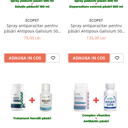
ECOPET
ECOPET
Spray antiparazitar pentru
Spray antiparazitar pentru
păsări Antipoux Galisium 500
păsări Antipoux Galisium 500
ml + Insecticid concentrat
ml + Antiparazitar extern
79,00 Lei
135,00 Lei
pentru purici, păduchi,
pentru păsări Herba-Top Ecto-
gândaci Ectocid Forte T 100 ml
Plus 500 ml
ADAUGA IN COS
ADAUGA IN COS