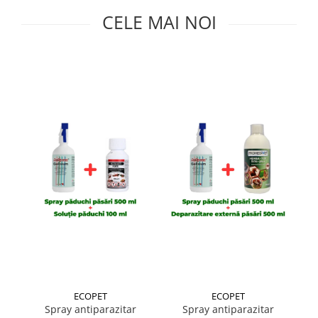
Suplimente și vitamine păsări și
CELE MAI NOI
găini
Antidiareice
Laxative
Gel antiinflamator
ECOPET
ECOPET
Spray antiparazitar
Spray antiparazitar
Tr