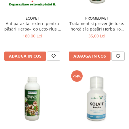
ECOPET
PROMEDIVET
Antiparazitar extern pentru
Tratament si prevenție tuse,
păsări Herba-Top Ecto-Plus 1
horcăit la păsări Herba Top
L + Albastru de metilen 1 litru
Pneumo 100 ml
180,00 Lei
35,00 Lei
ADAUGA IN COS
ADAUGA IN COS
-14%