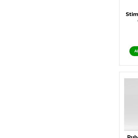
Stim
A
Pul