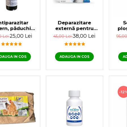
Deparazitare
tiparazitar
S
externă pentru
ern, păduchi,
plo
pisici Frontline
puşe, pentru
muște
38,00 Lei
25,00 Lei
45,00 Lei
0 Lei
95,0
Spot On, 1 pipetă
ări Dergall 10
miro
ml
SC 7
ADAUGA IN COS
DAUGA IN COS
A
-12