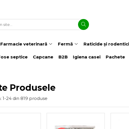
Farmacie veterinară
Fermă
Raticide și rodentic
Fose septice
Capcane
B2B
Igiena casei
Pachete
te Produsele
:
1-
24
din
819
produse