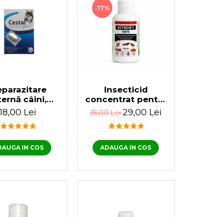
-17%
parazitare
Insecticid
ternă câini,
concentrat pentru
stal Plus 1
purici, păduchi,
18,00 Lei
29,00 Lei
35,00 Lei
tabletă
gândaci Ectocid
Forte T 100 ml
DAUGA IN COS
ADAUGA IN COS