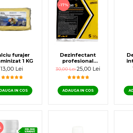
-17%
lciu furajer
Dezinfectant
De
aminizat 1 KG
profesional
in
pulbere Virkon S
Ce
13,00 Lei
25,00 Lei
30,00 Lei
50 gr
DAUGA IN COS
ADAUGA IN COS
A
%