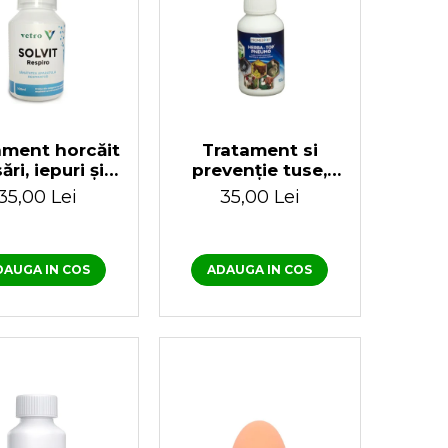
ament horcăit
Tratament si
ări, iepuri și
prevenție tuse,
i 100ml Solvit
horcăit la păsări
35,00 Lei
35,00 Lei
Respiro
Herba Top
Pneumo 100 ml
DAUGA IN COS
ADAUGA IN COS