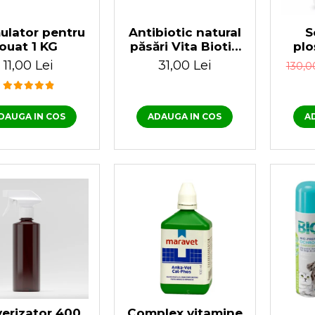
ulator pentru
Antibiotic natural
S
ouat 1 KG
păsări Vita Biotic
plo
100 ml
fă
11,00 Lei
31,00 Lei
130,0
OT
F
DAUGA IN COS
ADAUGA IN COS
A
verizator 400
Complex vitamine