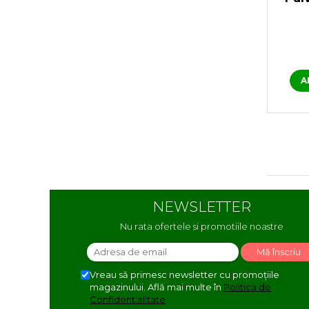
A
NEWSLETTER
Nu rata ofertele si promotiile noastre
Vreau să primesc newsletter cu promoțiile
magazinului. Află mai multe în
Politica de
Confidentialitate