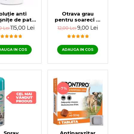
Otrava grau
oluție anti
pentru soareci si
șnițe de pat
sobolani Prodiorat
ră miros, K-
9,00 Lei
115,00 Lei
12,00 Lei
0 Lei
200 gr
HRINE SC 25
low 100 ml
ADAUGA IN COS
DAUGA IN COS
-7%
Antiparazitar
Spray