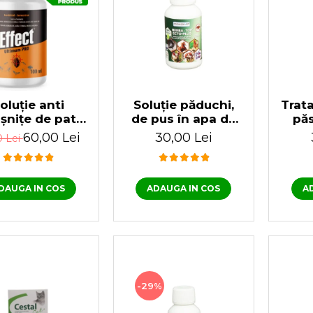
oluție anti
Soluție păduchi,
Trat
șnițe de pat
de pus în apa de
păs
 miros Effect
băut, pentru
vițe
60,00 Lei
30,00 Lei
0 Lei
imum PRO 100
păsări, Herba Top
ml
Ecto Plus 100 ml
DAUGA IN COS
ADAUGA IN COS
A
-29%