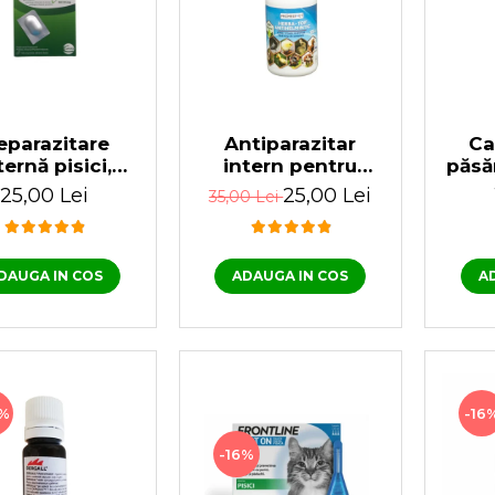
eparazitare
Antiparazitar
Ca
ternă pisici,
intern pentru
păsă
tal 1 tabletă
păsări Herba Top
P
25,00 Lei
25,00 Lei
35,00 Lei
Antihelmintic 100
ml
DAUGA IN COS
ADAUGA IN COS
A
%
-16
-16%