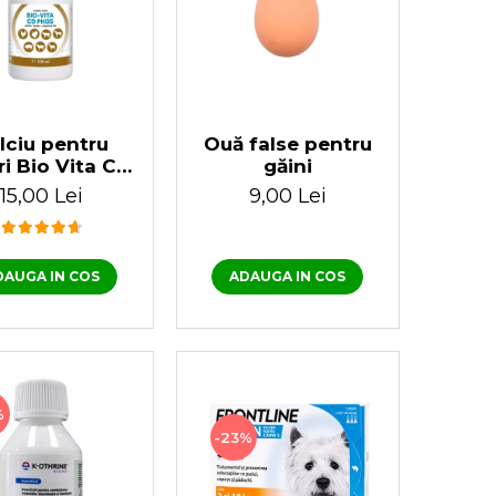
lciu pentru
Ouă false pentru
ri Bio Vita CD
găini
hos 100 ml
15,00 Lei
9,00 Lei
DAUGA IN COS
ADAUGA IN COS
%
-23%