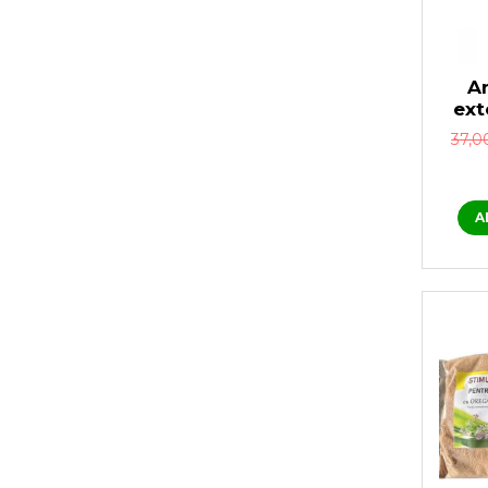
An
ext
că
37,0
păs
A