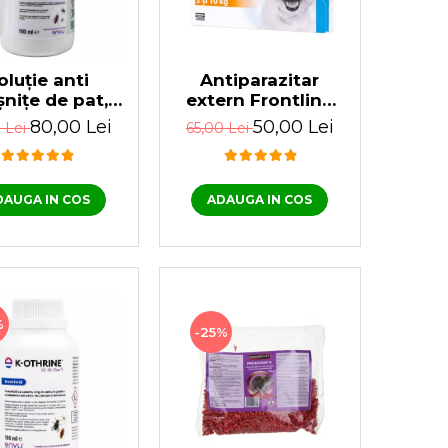
oluție anti
Antiparazitar
șnițe de pat,
extern Frontline
, țânțari, fără
pentru câini spot
80,00 Lei
50,00 Lei
0 Lei
65,00 Lei
s, K-OTHRINE
on 2-10 KG, 1
.5 Flow 100 ml
pipetă
DAUGA IN COS
ADAUGA IN COS
%
-25%