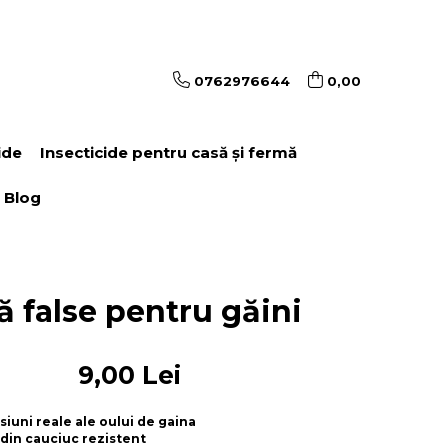
0762976644
0,00
ide
Insecticide pentru casă și fermă
Blog
 false pentru găini
9,00 Lei
iuni reale ale oului de gaina
 din cauciuc rezistent