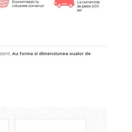
Economiseşti la
La comenzile
viitoarele comenzi!
de peste 200
lei!
stent.
Au forma si dimensiunea oualor de