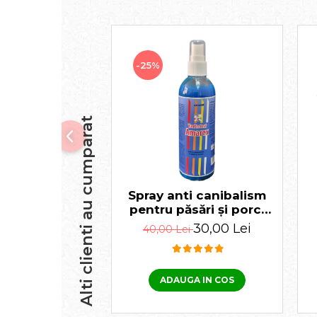
-25%
Alti clienti au cumparat
Spray anti canibalism
pentru păsări și porci
Amarex 150 ml
30,00 Lei
40,00 Lei
ADAUGA IN COS