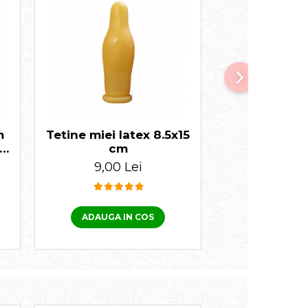
m
Tetine miei latex 8.5x15
Găleată alăpt
i
cm
iezi 6 tet
9,00 Lei
80,00
ADAUGA IN COS
ADAUGA I