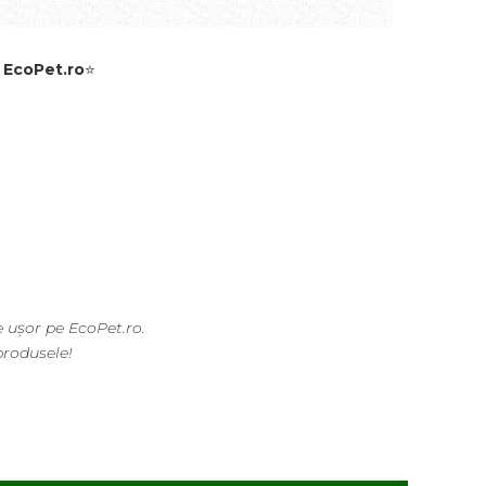
e
EcoPet.ro
⭐
oPet.ro.