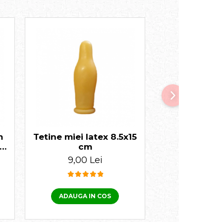
m
Tetine miei latex 8.5x15
Găleată alăpt
i
cm
iezi 6 tet
9,00 Lei
80,00
ADAUGA IN COS
ADAUGA I