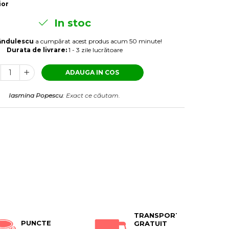
ior
In stoc
ăndulescu
a cumpărat acest produs acum 50 minute!
Durata de livrare:
1 - 3 zile lucrătoare
ADAUGA IN COS
Iasmina Popescu
: Exact ce căutam.
TRANSPORT
PUNCTE
GRATUIT