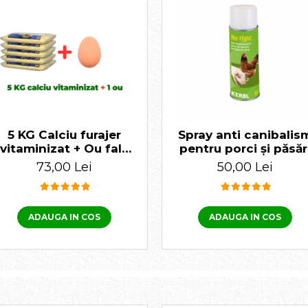
5 KG Calciu furajer
Spray anti canibalis
vitaminizat + Ou fals
pentru porci și păsăr
de găină
400 ml
73,00 Lei
50,00 Lei
ADAUGA IN COS
ADAUGA IN COS