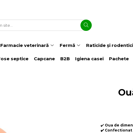
Farmacie veterinară
Fermă
Raticide și rodentic
Fose septice
Capcane
B2B
Igiena casei
Pachete
Ouă
✔️
Oua de dimens
✔️ Confectionat