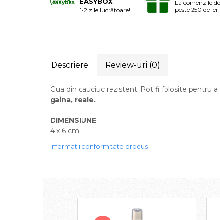
EASYBOX
La comenzile de
Laxative
peste 250 de lei!
1-2 zile lucrătoare!
Gel antiinflamator
Descriere
Review-uri
(0)
Oua din cauciuc rezistent. Pot fi folosite pentru a 
gaina, reale.
DIMENSIUNE
:
4 x 6 cm.
Informatii conformitate produs