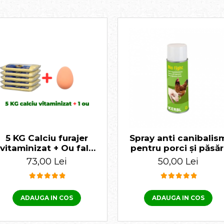
5 KG Calciu furajer
Spray anti canibalis
vitaminizat + Ou fals
pentru porci și păsăr
de găină
400 ml
73,00 Lei
50,00 Lei
ADAUGA IN COS
ADAUGA IN COS