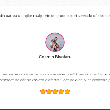
in partea clienților mulțumiți de produsele și serviciile oferite d
Cosmin Bivolaru
roduse din farmacie veterinară și le-am găsit foarte ușor pe Ec
ât de variată e oferta și cât de bine sunt explicate produsele!