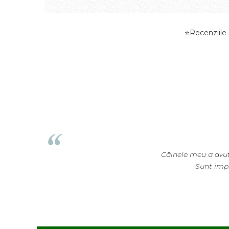
⭐Recenziile d
Câinele meu a avut nevoie de p
Sunt impresionat de c