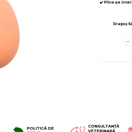
✔️ Pline pe inter
Dragoș S
CONSULTANȚĂ
POLITICĂ DE
VETERINARĂ