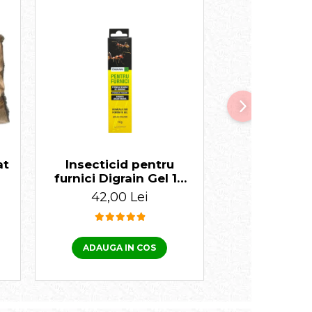
at
Insecticid pentru
Insectici
furnici Digrain Gel 10
gândaci Add
gr
gr
42,00 Lei
185,00
ADAUGA IN COS
ADAUGA I