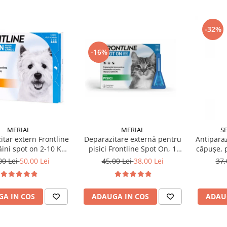
-32%
-16%
MERIAL
MERIAL
SE
itar extern Frontline
Deparazitare externă pentru
Antiparaz
ini spot on 2-10 KG,
pisici Frontline Spot On, 1
căpuşe, 
1 pipetă
pipetă
00 Lei
50,00 Lei
45,00 Lei
38,00 Lei
37,
A IN COS
ADAUGA IN COS
ADAU