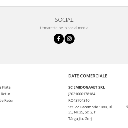
SOCIAL
Urmareste-ne in social media
DATE COMERCIALE
 Plata
SC EMIDOGAVET SRL
e Retur
J2021000178184
de Retur
RO43704310
Str. 22 Decembrie 1989, Bl.
35, Nr.35, Sc. 2, P
Târgu Jiu, Gorj