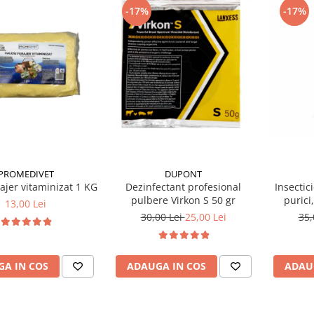
-17%
-17%
PROMEDIVET
DUPONT
rajer vitaminizat 1 KG
Dezinfectant profesional
Insectic
pulbere Virkon S 50 gr
purici
13,00 Lei
Ectoc
30,00 Lei
25,00 Lei
35,
A IN COS
ADAUGA IN COS
ADAU