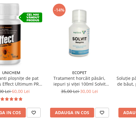
-14%
UNICHEM
ECOPET
anti ploșnițe de pat
Tratament horcăit păsări,
Soluție p
s Effect Ultimum PRO
iepuri și viței 100ml Solvit
de băut,
100 ml
Respiro
Top 
00 Lei
60,00 Lei
35,00 Lei
30,00 Lei
A IN COS
ADAUGA IN COS
ADAU