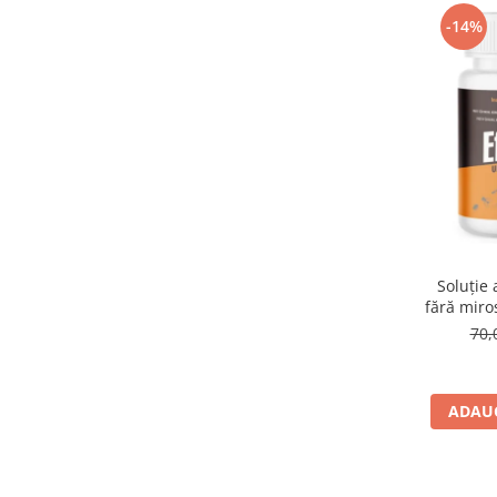
Suplimente și vitamine păsări și
-14%
găini
Antidiareice
Laxative
Gel antiinflamator
Soluție 
fără miro
70,
ADAUG