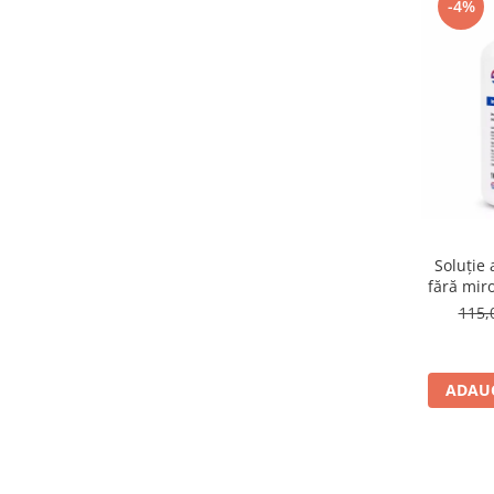
-4%
Soluție 
fără mir
115,
ADAUG