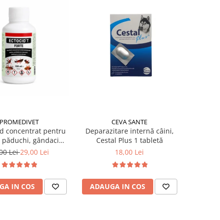
PROMEDIVET
CEVA SANTE
id concentrat pentru
Deparazitare internă câini,
, păduchi, gândaci
Cestal Plus 1 tabletă
id Forte T 100 ml
00 Lei
29,00 Lei
18,00 Lei
GA IN COS
ADAUGA IN COS