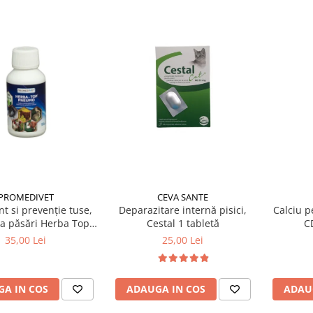
PROMEDIVET
CEVA SANTE
t si prevenție tuse,
Calciu p
Deparazitare internă pisici,
la păsări Herba Top
C
Cestal 1 tabletă
neumo 100 ml
35,00 Lei
25,00 Lei
A IN COS
ADAU
ADAUGA IN COS