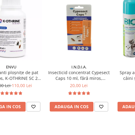
I.N.D.I.A.
ENVU
Insecticid concentrat Cypesect
Spray a
anti ploșnițe de pat
Caps 10 ml, fără miros,
câini 
os, K-OTHRINE SC 25
eficient contra gândacilor,
gera
Flow 100 ml
20,00 Lei
00 Lei
110,00 Lei
ploșnițelor și puricilor
ADAUGA IN COS
ADAU
A IN COS