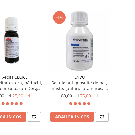
-6%
RVICII PUBLICE
ENVU
itar extern, păduchi,
Soluție anti ploșnițe de pat,
pentru păsări Dergall
muște, țânțari, fără miros, K-
10 ml
OTHRINE SC 7.5 Flow 100 ml
00 Lei
25,00 Lei
80,00 Lei
75,00 Lei
GA IN COS
ADAUGA IN COS