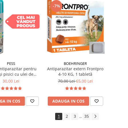
-7%
PESS
BOEHRINGER
ntiparazitar pentru
Antiparazitar extern Frontpro
și pisici cu ulei de
4-10 KG, 1 tabletă
nium Pess 250 ml
30,00 Lei
70,00 Lei
65,00 Lei
GA IN COS
ADAUGA IN COS
1
2
3
35
...