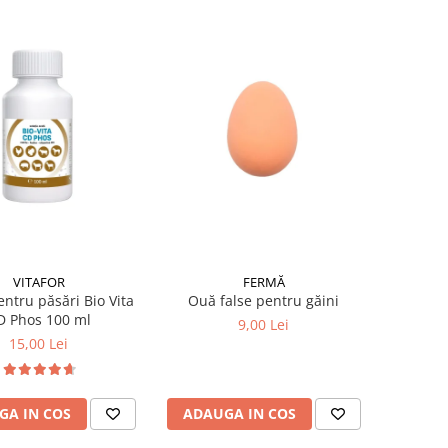
VITAFOR
FERMĂ
entru păsări Bio Vita
Ouă false pentru găini
D Phos 100 ml
9,00 Lei
15,00 Lei
GA IN COS
ADAUGA IN COS