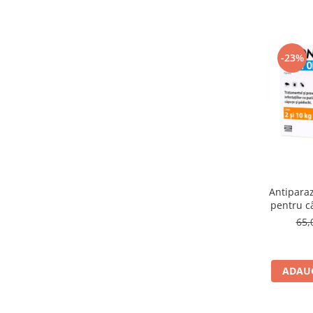
-23%
Antiparaz
pentru câ
65,
ADAUG