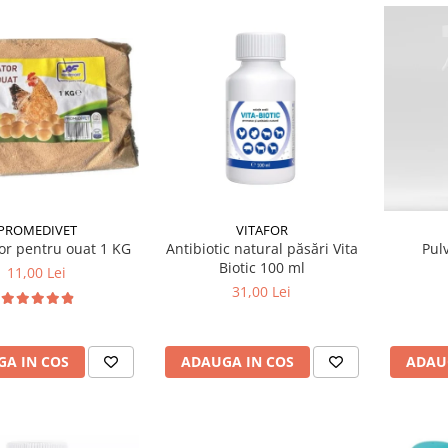
PROMEDIVET
VITAFOR
or pentru ouat 1 KG
Antibiotic natural păsări Vita
Pul
Biotic 100 ml
11,00 Lei
31,00 Lei
A IN COS
ADAUGA IN COS
ADAU