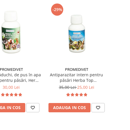
-29%
PROMEDIVET
PROMEDIVET
ăduchi, de pus în apa
Antiparazitar intern pentru
 pentru păsări, Herba
păsări Herba Top
Ecto Plus 100 ml
Antihelmintic 100 ml
30,00 Lei
35,00 Lei
25,00 Lei
GA IN COS
ADAUGA IN COS