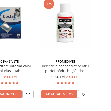
-17%
CEVA SANTE
PROMEDIVET
itare internă câini,
Insecticid concentrat pentru
al Plus 1 tabletă
purici, păduchi, gândaci
Ectocid Forte T 100 ml
18,00 Lei
35,00 Lei
29,00 Lei
GA IN COS
ADAUGA IN COS