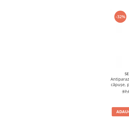
-32%
SE
Antiparaz
căpuşe, p
37,
ADAUG