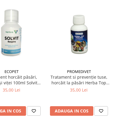
ECOPET
PROMEDIVET
ent horcăit păsări,
Tratament si prevenție tuse,
și viței 100ml Solvit
horcăit la păsări Herba Top
Respiro
Pneumo 100 ml
35,00 Lei
35,00 Lei
GA IN COS
ADAUGA IN COS