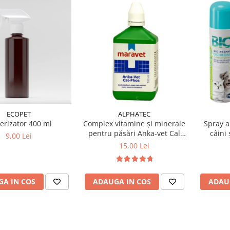
ALPHATEC
ECOPET
Complex vitamine și minerale
erizator 400 ml
Spray a
pentru păsări Anka-vet Cal
câini 
9,00 Lei
Phos 100 ml
gera
15,00 Lei
ADAUGA IN COS
A IN COS
ADAU