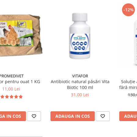
-12%
VITAFOR
PROMEDIVET
Antibiotic natural păsări Vita
or pentru ouat 1 KG
Soluție 
Biotic 100 ml
fără mir
11,00 Lei
31,00 Lei
130,
ADAUGA IN COS
A IN COS
ADAU