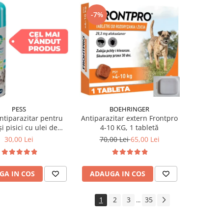
-7%
BOEHRINGER
PESS
Antiparazitar extern Frontpro
ntiparazitar pentru
4-10 KG, 1 tabletă
și pisici cu ulei de
nium Pess 250 ml
70,00 Lei
65,00 Lei
30,00 Lei
ADAUGA IN COS
GA IN COS
1
2
3
35
...