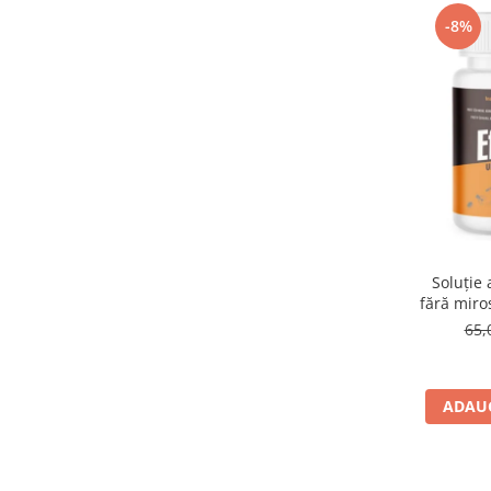
Suplimente și vitamine păsări și
-8%
găini
Antidiareice
Laxative
Gel antiinflamator
Soluție 
fără miro
65,
ADAUG