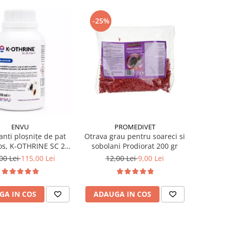
-25%
PROMEDIVET
ENVU
Otrava grau pentru soareci si
anti ploșnițe de pat
sobolani Prodiorat 200 gr
os, K-OTHRINE SC 25
Flow 100 ml
12,00 Lei
9,00 Lei
00 Lei
115,00 Lei
ADAUGA IN COS
GA IN COS