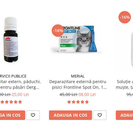
-16%
-16%
RVICII PUBLICE
MERIAL
itar extern, păduchi,
Deparazitare externă pentru
Soluție 
entru păsări Dergall
pisici Frontline Spot On, 1
muște, țâ
10 ml
pipetă
OTHRINE
00 Lei
25,00 Lei
45,00 Lei
38,00 Lei
95,
A IN COS
ADAUGA IN COS
ADAU