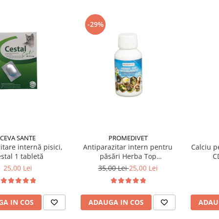
-29%
PROMEDIVET
CEVA SANTE
Antiparazitar intern pentru
Calciu p
tare internă pisici,
păsări Herba Top
C
stal 1 tabletă
Antihelmintic 100 ml
35,00 Lei
25,00 Lei
25,00 Lei
ADAUGA IN COS
ADAU
A IN COS