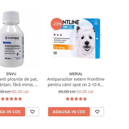
-23%
ENVU
MERIAL
anti ploșnițe de pat,
Antiparazitar extern Frontline
nțari, fără miros, K-
pentru câini spot on 2-10 KG,
 SC 7.5 Flow 100 ml
1 pipetă
00 Lei
80,00 Lei
65,00 Lei
50,00 Lei
GA IN COS
ADAUGA IN COS