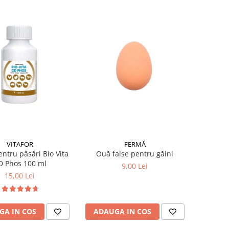
VITAFOR
FERMĂ
entru păsări Bio Vita
Ouă false pentru găini
D Phos 100 ml
9,00 Lei
15,00 Lei
GA IN COS
ADAUGA IN COS