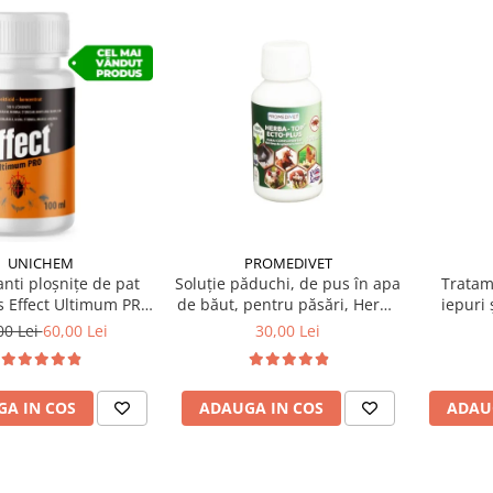
UNICHEM
PROMEDIVET
anti ploșnițe de pat
Soluție păduchi, de pus în apa
Tratam
s Effect Ultimum PRO
de băut, pentru păsări, Herba
iepuri 
100 ml
Top Ecto Plus 100 ml
00 Lei
60,00 Lei
30,00 Lei
A IN COS
ADAUGA IN COS
ADAU