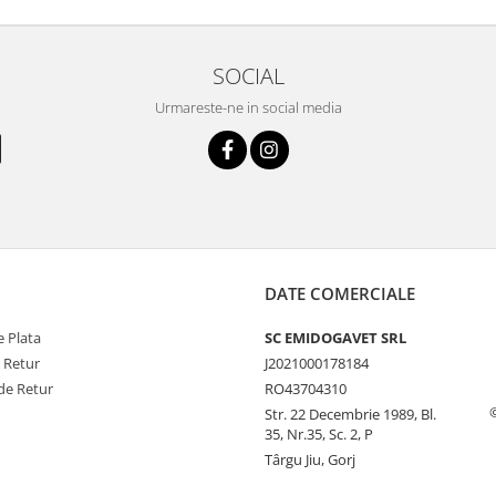
SOCIAL
Urmareste-ne in social media
DATE COMERCIALE
 Plata
SC EMIDOGAVET SRL
e Retur
J2021000178184
de Retur
RO43704310
Str. 22 Decembrie 1989, Bl.
35, Nr.35, Sc. 2, P
Târgu Jiu, Gorj