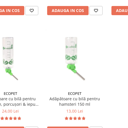
A IN COS
ADAUGA IN COS
ADAU
ECOPET
ECOPET
are cu bilă pentru
Adăpătoare cu bilă pentru
, porcușori & iepuri
hamsteri 150 ml
500 ml
24,00 Lei
13,00 Lei