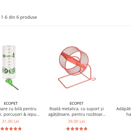
1-
6
din
6
produse
ECOPET
ECOPET
are cu bilă pentru
Roată metalica, cu suport și
Adăpăto
, porcușori & iepuri
agățătoare, pentru rozătoare
ha
1 L
12 x 18 x 19(h) cm
31,00 Lei
39,00 Lei