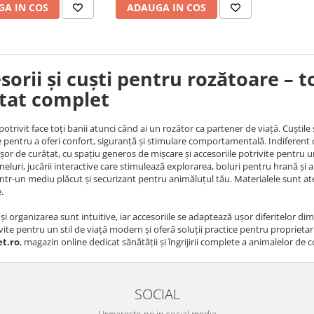
A IN COS
ADAUGA IN COS
sorii și cuști pentru rozătoare – 
tat complet
otrivit face toți banii atunci când ai un rozător ca partener de viață. Cuștile
pentru a oferi confort, siguranță și stimulare comportamentală. Indiferent da
or de curățat, cu spațiu generos de mișcare și accesoriile potrivite pentru un st
uneluri, jucării interactive care stimulează explorarea, boluri pentru hrană 
într-un mediu plăcut și securizant pentru animăluțul tău. Materialele sunt ate
.
i organizarea sunt intuitive, iar accesoriile se adaptează ușor diferitelor di
vite pentru un stil de viață modern și oferă soluții practice pentru proprietar
et.ro
, magazin online dedicat sănătății și îngrijirii complete a animalelor de
SOCIAL