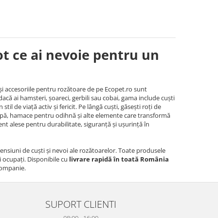
tot ce ai nevoie pentru un
 și accesoriile pentru rozătoare de pe Ecopet.ro sunt
că ai hamsteri, șoareci, gerbili sau cobai, gama include cuști
il de viață activ și fericit. Pe lângă cuști, găsești roți de
și apă, hamace pentru odihnă și alte elemente care transformă
nt alese pentru durabilitate, siguranță și ușurință în
mensiuni de cuști și nevoi ale rozătoarelor. Toate produsele
i ocupați. Disponibile cu
livrare rapidă în toată România
 companie.
SUPORT CLIENTI