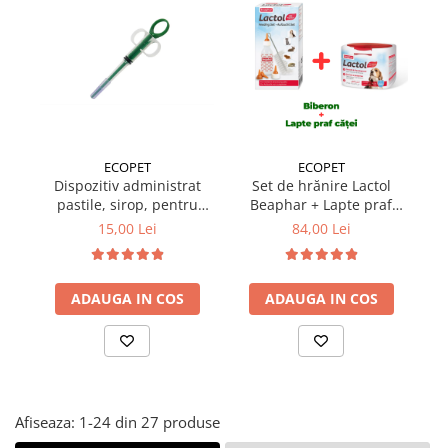
Suplimente și vitamine păsări și
găini
Antidiareice
Laxative
Gel antiinflamator
ECOPET
ECOPET
Dispozitiv administrat
Set de hrănire Lactol
pastile, sirop, pentru
Beaphar + Lapte praf
câini și pisici
căței 250 gr
15,00 Lei
84,00 Lei
ADAUGA IN COS
ADAUGA IN COS
Afiseaza:
1-
24
din
27
produse