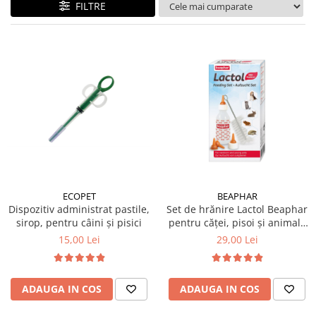
FILTRE
ECOPET
BEAPHAR
Dispozitiv administrat pastile,
Set de hrănire Lactol Beaphar
sirop, pentru câini și pisici
pentru căței, pisoi și animale
mici
15,00 Lei
29,00 Lei
ADAUGA IN COS
ADAUGA IN COS