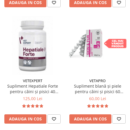
ADAUGA IN COS
ADAUGA IN COS
VETEXPERT
VETAPRO
Supliment Hepatiale Forte
Supliment blană și piele
pentru câini și pisici 40
pentru câini și pisici 60
tablete
tablete
125,00 Lei
60,00 Lei
ADAUGA IN COS
ADAUGA IN COS