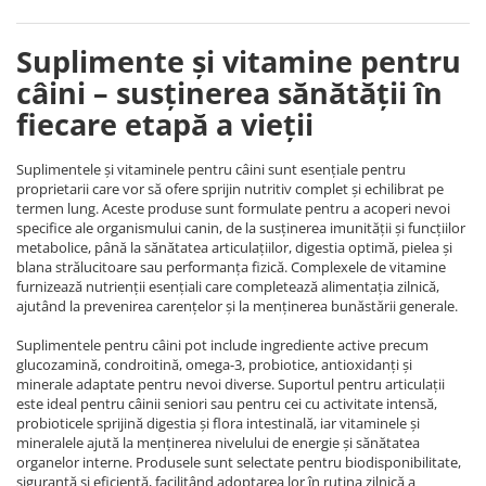
Suplimente și vitamine pentru
câini – susținerea sănătății în
fiecare etapă a vieții
Suplimentele și vitaminele pentru câini sunt esențiale pentru
proprietarii care vor să ofere sprijin nutritiv complet și echilibrat pe
termen lung. Aceste produse sunt formulate pentru a acoperi nevoi
specifice ale organismului canin, de la susținerea imunității și funcțiilor
metabolice, până la sănătatea articulațiilor, digestia optimă, pielea și
blana strălucitoare sau performanța fizică. Complexele de vitamine
furnizează nutrienții esențiali care completează alimentația zilnică,
ajutând la prevenirea carențelor și la menținerea bunăstării generale.
Suplimentele pentru câini pot include ingrediente active precum
glucozamină, condroitină, omega-3, probiotice, antioxidanți și
minerale adaptate pentru nevoi diverse. Suportul pentru articulații
este ideal pentru câinii seniori sau pentru cei cu activitate intensă,
probioticele sprijină digestia și flora intestinală, iar vitaminele și
mineralele ajută la menținerea nivelului de energie și sănătatea
organelor interne. Produsele sunt selectate pentru biodisponibilitate,
siguranță și eficiență, facilitând adoptarea lor în rutina zilnică a