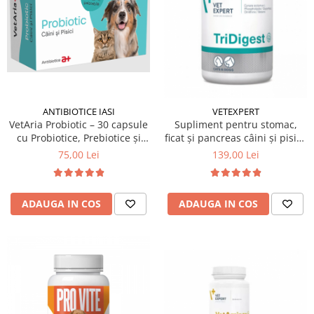
ANTIBIOTICE IASI
VETEXPERT
VetAria Probiotic – 30 capsule
Supliment pentru stomac,
cu Probiotice, Prebiotice și
ficat și pancreas câini și pisici,
Electroliți pentru Câini și Pisici
Tridigest 40 tablete
75,00 Lei
139,00 Lei
ADAUGA IN COS
ADAUGA IN COS