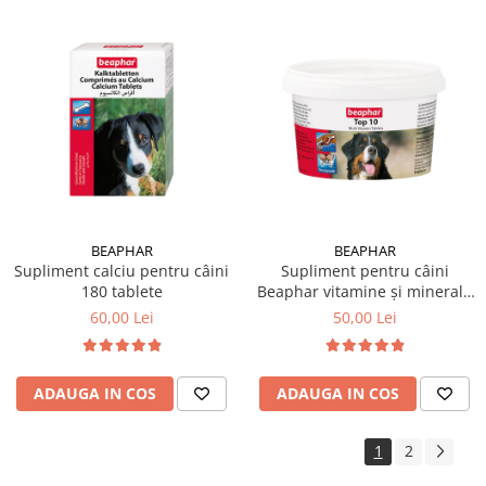
BEAPHAR
BEAPHAR
Supliment calciu pentru câini
Supliment pentru câini
180 tablete
Beaphar vitamine și minerale
180 tablete
60,00 Lei
50,00 Lei
ADAUGA IN COS
ADAUGA IN COS
1
2