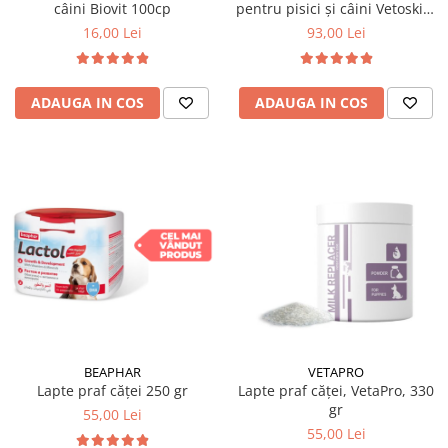
câini Biovit 100cp
pentru pisici și câini Vetoskin,
60 tablete
16,00 Lei
93,00 Lei
ADAUGA IN COS
ADAUGA IN COS
BEAPHAR
VETAPRO
Lapte praf căței 250 gr
Lapte praf căței, VetaPro, 330
gr
55,00 Lei
55,00 Lei