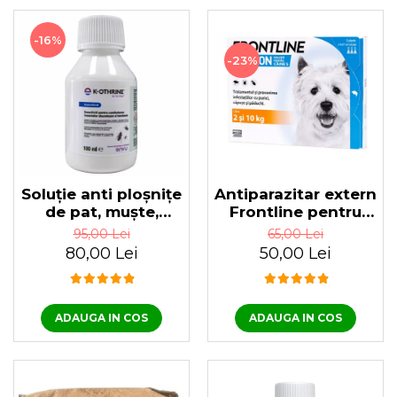
-16%
-23%
Soluție anti ploșnițe
Antiparazitar extern
de pat, muște,
Frontline pentru
țânțari, fără miros, K-
câini spot on 2-10
95,00 Lei
65,00 Lei
OTHRINE SC 7.5
KG, 1 pipetă
80,00 Lei
50,00 Lei
Flow 100 ml
ADAUGA IN COS
ADAUGA IN COS