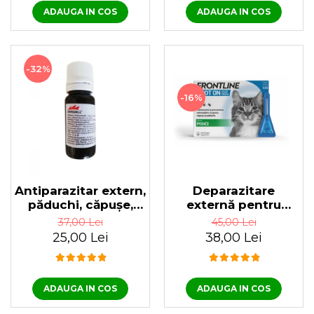
ADAUGA IN COS
ADAUGA IN COS
-32%
-16%
Deparazitare
Antiparazitar extern,
externă pentru
păduchi, căpuşe,
pisici Frontline Spot
pentru păsări
45,00 Lei
37,00 Lei
On, 1 pipetă
Dergall 10 ml
38,00 Lei
25,00 Lei
ADAUGA IN COS
ADAUGA IN COS