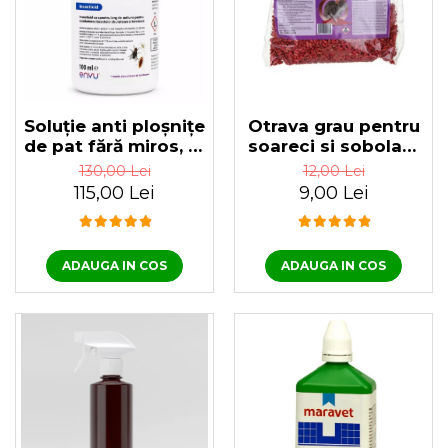
Soluție anti ploșnițe
Otrava grau pentru
de pat fără miros, K-
soareci si sobolani
OTHRINE SC 25 Flow
Prodiorat 200 gr
130,00 Lei
12,00 Lei
100 ml
115,00 Lei
9,00 Lei
ADAUGA IN COS
ADAUGA IN COS