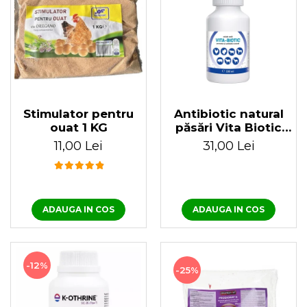
Stimulator pentru
Antibiotic natural
ouat 1 KG
păsări Vita Biotic
100 ml
11,00 Lei
31,00 Lei
ADAUGA IN COS
ADAUGA IN COS
-12%
-25%