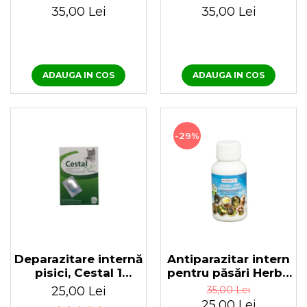
100ml Solvit Respiro
horcăit la păsări
35,00 Lei
35,00 Lei
Herba Top Pneumo
100 ml
ADAUGA IN COS
ADAUGA IN COS
-29%
Deparazitare internă
Antiparazitar intern
pisici, Cestal 1
pentru păsări Herba
tabletă
Top Antihelmintic
25,00 Lei
35,00 Lei
100 ml
25,00 Lei