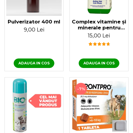
Complex vitamine și
Pulverizator 400 ml
minerale pentru
9,00 Lei
păsări Anka-vet Cal
15,00 Lei
Phos 100 ml
ADAUGA IN COS
ADAUGA IN COS
-7%