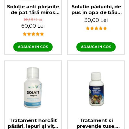
Soluție anti ploșnițe
Soluție păduchi, de
de pat fără miros
pus în apa de băut,
Effect Ultimum PRO
pentru păsări, Herba
65,00 Lei
30,00 Lei
100 ml
Top Ecto Plus 100
60,00 Lei
ml
ADAUGA IN COS
ADAUGA IN COS
Tratament horcăit
Tratament si
păsări, iepuri și viței
prevenție tuse,