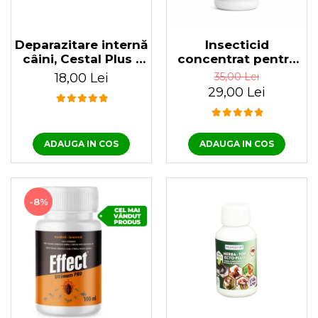
Laxative
Gel antiinflamator
Deparazitare internă
Insecticid
câini, Cestal Plus 1
concentrat pentru
tabletă
purici, păduchi,
18,00 Lei
35,00 Lei
gândaci Ectocid
29,00 Lei
Forte T 100 ml
ADAUGA IN COS
ADAUGA IN COS
-8%