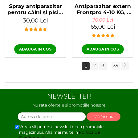
Spray antiparazitar
Antiparazitar extern
pentru câini și pisici
Frontpro 4-10 KG, 1
cu ulei de geranium
tabletă
30,00 Lei
70,00 Lei
Pess 250 ml
65,00 Lei
ADAUGA IN COS
ADAUGA IN COS
1
2
3
35
...
NEWSLETTER
Nu rata ofertele si promotiile noastre
Vreau să primesc newsletter cu promoțiile
magazinului. Află mai multe în
Politica de
Confidentialitate