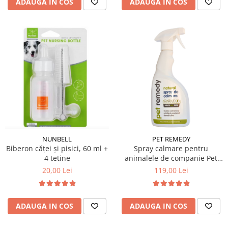
ADAUGA IN COS
ADAUGA IN COS
NUNBELL
PET REMEDY
Biberon căței și pisici, 60 ml +
Spray calmare pentru
4 tetine
animalele de companie Pet
Remedy 400 ml
20,00 Lei
119,00 Lei
ADAUGA IN COS
ADAUGA IN COS