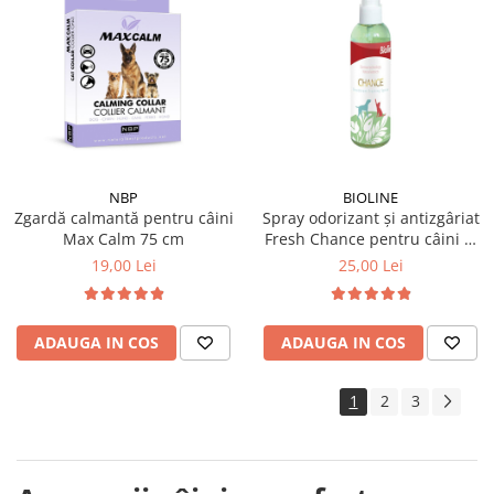
NBP
BIOLINE
Zgardă calmantă pentru câini
Spray odorizant și antizgâriat
Max Calm 75 cm
Fresh Chance pentru câini și
pisici 118 ml
19,00 Lei
25,00 Lei
ADAUGA IN COS
ADAUGA IN COS
1
2
3