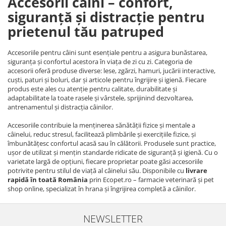
Accesorii câini – confort,
siguranță și distracție pentru
prietenul tău patruped
Accesoriile pentru câini sunt esențiale pentru a asigura bunăstarea,
siguranța și confortul acestora în viața de zi cu zi. Categoria de
accesorii oferă produse diverse: lese, zgărzi, hamuri, jucării interactive,
cuști, paturi și boluri, dar și articole pentru îngrijire și igienă. Fiecare
produs este ales cu atenție pentru calitate, durabilitate și
adaptabilitate la toate rasele și vârstele, sprijinind dezvoltarea,
antrenamentul și distracția câinilor.
Accesoriile contribuie la menținerea sănătății fizice și mentale a
câinelui, reduc stresul, facilitează plimbările și exercițiile fizice, și
îmbunătățesc confortul acasă sau în călătorii. Produsele sunt practice,
ușor de utilizat și mențin standarde ridicate de siguranță și igienă. Cu o
varietate largă de opțiuni, fiecare proprietar poate găsi accesoriile
potrivite pentru stilul de viață al câinelui său. Disponibile cu
livrare
rapidă în toată România
prin Ecopet.ro – farmacie veterinară și pet
shop online, specializat în hrana și îngrijirea completă a câinilor.
NEWSLETTER