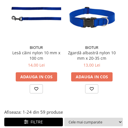
Suplimente și vitamine păsări și
găini
Antidiareice
Laxative
Gel antiinflamator
BIOTUR
BIOTUR
Lesă câini nylon 10 mm x
Zgardă albastră nylon 10
Le
100 cm
mm x 20-35 cm
14,00 Lei
13,00 Lei
ADAUGA IN COS
ADAUGA IN COS
Afiseaza:
1-
24
din
59
produse
FILTRE