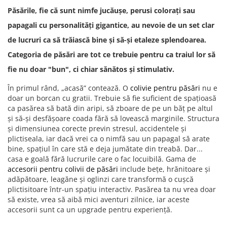
Păsările, fie că sunt nimfe jucăușe, perusi colorați sau
papagali cu personalități gigantice, au nevoie de un set clar
de lucruri ca să trăiască bine și să-și etaleze splendoarea.
Categoria de păsări are tot ce trebuie pentru ca traiul lor să
fie nu doar "bun", ci chiar sănătos și stimulativ.
În primul rând, „acasă” contează. O
colivie pentru păsări
nu e
doar un borcan cu gratii. Trebuie să fie suficient de spațioasă
ca pasărea să bată din aripi, să zboare de pe un băț pe altul
și să-și desfășoare coada fără să lovească marginile. Structura
și dimensiunea corecte previn stresul, accidentele și
plictiseala, iar dacă vrei ca o nimfă sau un papagal să arate
bine, spațiul în care stă e deja jumătate din treabă. Dar...
casa e goală fără lucrurile care o fac locuibilă. Gama de
accesorii pentru colivii de păsări
include bețe, hrănitoare și
adăpătoare, leagăne și oglinzi care transformă o cușcă
plictisitoare într-un spațiu interactiv. Pasărea ta nu vrea doar
să existe, vrea să aibă mici aventuri zilnice, iar aceste
accesorii sunt ca un upgrade pentru experiență.