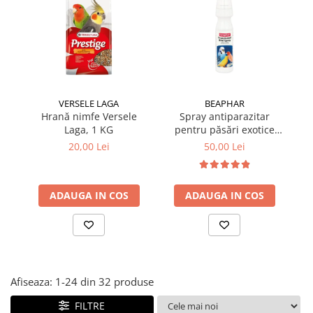
Suplimente și vitamine păsări și
găini
Antidiareice
Laxative
Gel antiinflamator
VERSELE LAGA
BEAPHAR
Hrană nimfe Versele
Spray antiparazitar
H
Laga, 1 KG
pentru păsări exotice
Beaphar 150 ml
20,00 Lei
50,00 Lei
ADAUGA IN COS
ADAUGA IN COS
Afiseaza:
1-
24
din
32
produse
FILTRE