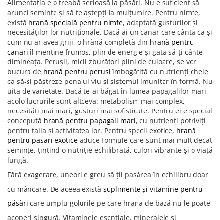
Alimentația e o treabă serioasă la păsări. Nu e suficient să
arunci semințe și să te aștepți la mulțumire. Pentru nimfe,
există
hrană specială pentru nimfe
, adaptată gusturilor și
necesităților lor nutriționale. Dacă ai un canar care cântă ca și
cum nu ar avea griji, o hrănă completă din
hrană pentru
canari
îl menține frumos, plin de energie și gata să-ți cânte
dimineața. Perușii, micii zburători plini de culoare, se vor
bucura de
hrană pentru perusi
îmbogățită cu nutrienți cheie
ca să-și păstreze penajul viu și sistemul imunitar în formă. Nu
uita de varietate. Dacă te-ai băgat în lumea papagalilor mari,
acolo lucrurile sunt altceva: metabolism mai complex,
necesități mai mari, gusturi mai sofisticate. Pentru ei e special
concepută
hrană pentru papagali mari
, cu nutrienți potriviți
pentru talia și activitatea lor. Pentru specii exotice,
hrană
pentru păsări exotice
aduce formule care sunt mai mult decât
semințe, țintind o nutriție echilibrată, culori vibrante și o viață
lungă.
Fără exagerare, uneori e greu să ții pasărea în echilibru doar
cu mâncare. De aceea există
suplimente și vitamine pentru
păsări
care umplu golurile pe care hrana de bază nu le poate
acoperi singură. Vitaminele esențiale, mineralele și