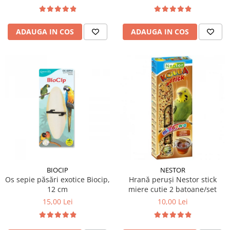
ADAUGA IN COS
ADAUGA IN COS
BIOCIP
NESTOR
Os sepie păsări exotice Biocip,
Hrană peruși Nestor stick
12 cm
miere cutie 2 batoane/set
15,00 Lei
10,00 Lei