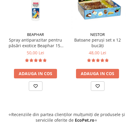
BEAPHAR
NESTOR
Spray antiparazitar pentru
Batoane peruși set x 12
păsări exotice Beaphar 150
bucăți
ml
50,00 Lei
48,00 Lei
ADAUGA IN COS
ADAUGA IN COS
⭐Recenziile din partea clienților mulțumiți de produsele și
serviciile oferite de
EcoPet.ro
⭐