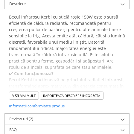
Descriere
Becul infraroșu Kerbl cu sticlă roșie 150W este o sursă
eficientă de căldură radiantă, recomandată pentru
creșterea puilor de pasăre și pentru alte animale tinere
sensibile la frig. Acesta emite atât căldură, cât și o lumină
discretă, favorabilă unui mediu liniștit. Datorită
randamentului ridicat, majoritatea energiei este
transformată în căldură infraroșie utilă. Este soluția
practică pentru ferme, gospodării și adăposturi. Are
roulu de a incalzi suprafata pe care stau animalele.
✔️ Cum funcționează?
Becul Kerbl funcționează pe principiul radiației infraroșii,
transformând aproximativ 90% din energia consumată în
căldură radiantă. Datorită dublului reflector, zona de
VEZI MAI MULT
RAPORTEAZĂ DESCRIERE INCORECTĂ
emisie este mai largă, iar distribuția căldurii este
uniformă. Căldura este resimțită imediat după pornire,
Informatii conformitate produs
fără timp de așteptare.
✔️ Beneficii:
Review-uri
(2)
Utilizarea becului infraroșu ajută la menținerea unei
FAQ
temperaturi constante în primele zile de viață ale puilor,