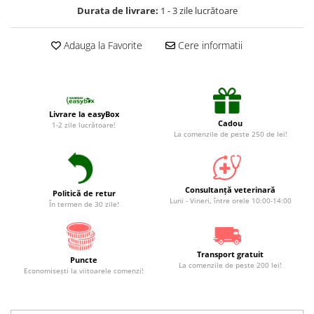
Suplimente și vitamine păsări și
Durata de livrare:
1 - 3 zile lucrătoare
găini
Antidiareice
Adauga la Favorite
Cere informatii
Laxative
Gel antiinflamator
Livrare la easyBox
Cadou
1-2 zile lucrătoare!
La comenzile de peste 250 de lei!
Consultanță veterinară
Politică de retur
Luni - Vineri, între orele 10:00-14:00
În termen de 30 zile!
Transport gratuit
Puncte
La comenzile de peste 200 lei!
Economiseşti la viitoarele comenzi!