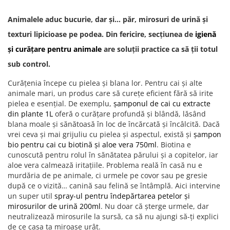
Animalele aduc bucurie, dar și… păr, mirosuri de urină și
texturi lipicioase pe podea. Din fericire, secțiunea de
igienă
și curățare pentru animale
are soluții practice ca să ții totul
sub control.
Curățenia începe cu pielea și blana lor. Pentru cai și alte
animale mari, un produs care să curețe eficient fără să irite
pielea e esențial. De exemplu,
șamponul de cai cu extracte
din plante 1L
oferă o curățare profundă și blândă, lăsând
blana moale și sănătoasă în loc de încărcată și încâlcită. Dacă
vrei ceva și mai grijuliu cu pielea și aspectul, există și
șampon
bio pentru cai cu biotină și aloe vera 750ml
. Biotina e
cunoscută pentru rolul în sănătatea părului și a copitelor, iar
aloe vera calmează iritațiile. Problema reală în casă nu e
murdăria de pe animale, ci urmele pe covor sau pe gresie
după ce o vizită… canină sau felină se întâmplă. Aici intervine
un super util
spray-ul pentru îndepărtarea petelor și
mirosurilor de urină 200ml
. Nu doar că șterge urmele, dar
neutralizează mirosurile la sursă, ca să nu ajungi să-ți explici
de ce casa ta miroase urât.