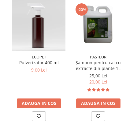
Suplimente și vitamine păsări și
găini
-20%
Antidiareice
Laxative
Gel antiinflamator
ECOPET
PASTEUR
Pulverizator 400 ml
Șampon pentru cai cu
extracte din plante 1L
b
9,00 Lei
25,00 Lei
20,00 Lei
ADAUGA IN COS
ADAUGA IN COS