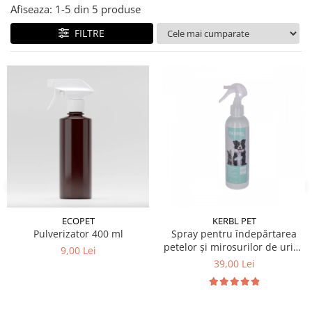
Afiseaza:
1-
5
din
5
produse
FILTRE
ECOPET
KERBL PET
Pulverizator 400 ml
Spray pentru îndepărtarea
petelor și mirosurilor de urină
9,00 Lei
(câine și pisică) 200 ml
39,00 Lei