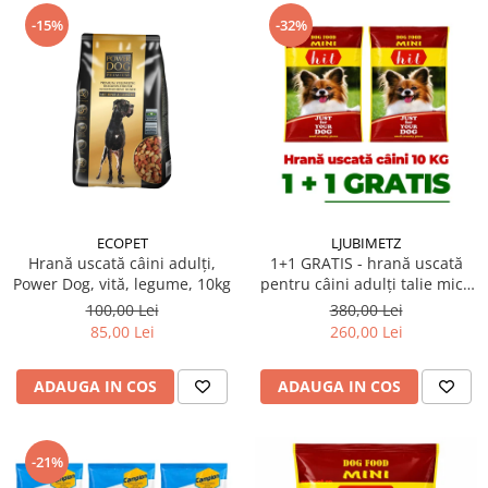
-15%
-32%
ECOPET
LJUBIMETZ
Hrană uscată câini adulți,
1+1 GRATIS - hrană uscată
Power Dog, vită, legume, 10kg
pentru câini adulți talie mică
Hit Mini Adult 10 kg
100,00 Lei
380,00 Lei
85,00 Lei
260,00 Lei
ADAUGA IN COS
ADAUGA IN COS
-21%