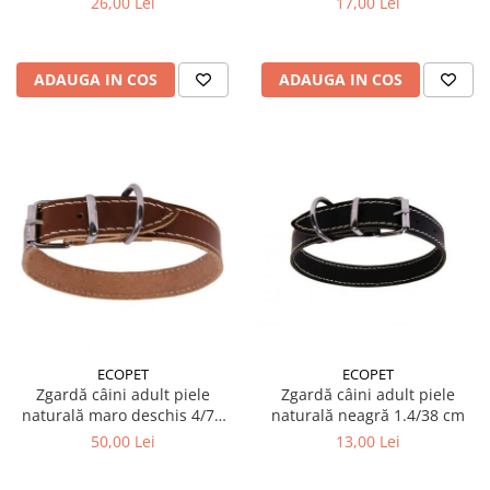
26,00 Lei
17,00 Lei
ADAUGA IN COS
ADAUGA IN COS
ECOPET
ECOPET
Zgardă câini adult piele
Zgardă câini adult piele
naturală maro deschis 4/70
naturală neagră 1.4/38 cm
cm
50,00 Lei
13,00 Lei