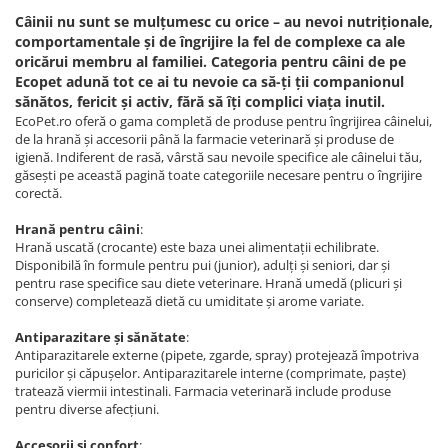
Câinii nu sunt se mulțumesc cu orice – au nevoi nutriționale,
comportamentale și de îngrijire la fel de complexe ca ale
oricărui membru al familiei. Categoria pentru câini de pe
Ecopet adună tot ce ai tu nevoie ca să-ți ții companionul
sănătos, fericit și activ, fără să îți complici viața inutil.
EcoPet.ro oferă o gama completă de produse pentru îngrijirea câinelui,
de la hrană și accesorii până la farmacie veterinară și produse de
igienă. Indiferent de rasă, vârstă sau nevoile specifice ale câinelui tău,
găsești pe această pagină toate categoriile necesare pentru o îngrijire
corectă.
Hrană pentru câini
:
Hrană uscată (crocante) este baza unei alimentații echilibrate.
Disponibilă în formule pentru pui (junior), adulți și seniori, dar și
pentru rase specifice sau diete veterinare. Hrană umedă (plicuri și
conserve) completează dietă cu umiditate și arome variate.
Antiparazitare și sănătate
:
Antiparazitarele externe (pipete, zgarde, spray) protejează împotriva
puricilor și căpușelor. Antiparazitarele interne (comprimate, paște)
tratează viermii intestinali. Farmacia veterinară include produse
pentru diverse afecțiuni.
Accesorii și confort
: