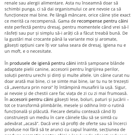
renale sau alergii alimentare. Asta nu înseamnă doar să
schimbi punga, ci să dai organismului ce are nevoie ca să
funcționeze mai bine. Pe lângă mâncare, orice câine știe exact
ce merită ca recompensă. Gama de
recompense pentru câini
este perfectă pentru dresaj, pentru momentele când vrei să-l
răsfeți sau pur și simplu să-i arăți că a făcut treabă bună. De
la gustări mai crocante până la variante moi și aromate,
găsești opțiuni care îți vor salva seara de dresaj. Igiena nu e
un moft, e o necesitate.
În
produsele de igienă pentru câini
intră șampoane blânde
adaptate pielii canine, accesorii pentru îngrijirea perilor,
soluții pentru urechi și dinți și multe altele. Un câine curat nu
doar arată mai bine, ci se simte mai bine, iar tu nu te trezești
că „aventura prin noroi” îți întâmpină musafirii la ușă. Sigur,
ai nevoie și de chestii care fac viața de zi cu zi mai frumoasă.
În
accesorii pentru câini
găsești lese, boluri, paturi și jucării –
tot ce transformă plimbările, mesele și odihna într-o rutină
funcțională și plăcută. Fiecare detaliu contează când îți
construiești un mediu în care câinele tău să se simtă cu
adevărat „acasă”. Dacă vrei să profiți de oferte sau să încerci
produse noi fără să te arunci cu capul înainte, secțiunea de