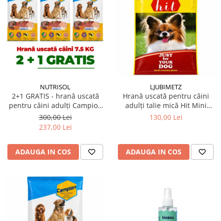
NUTRISOL
LJUBIMETZ
2+1 GRATIS - hrană uscată
Hrană uscată pentru câini
pentru câini adulți Campion
adulți talie mică Hit Mini
7,5 kg
Adult 10 kg
300,00 Lei
130,00 Lei
237,00 Lei
ADAUGA IN COS
ADAUGA IN COS