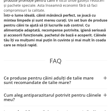
produse promoție pentru câini
e locul unde găsești reduceri
și pachete speciale. Asta înseamnă economii fără să faci
compromisuri la calitate.
Într-o lume ideală, câinii mănâncă perfect, se joacă cu
mintea limpede și sunt mereu curați. Un set bun de produse
pentru câini te ajută să ții lucrurile sub control. Cu
alimentație adaptată, recompense potrivite, igienă serioasă
și accesorii funcționale, pachetul de bază e acoperit. Câinele
tău îți va mulțumi mai puțin în cuvinte și mai mult în coada
care se mișcă rapid.
FAQ
Ce produse pentru câini adulți de talie mare
sunt recomandate de talie mare?
Cum aleg antiparazitarul potrivit pentru câinele
meu?