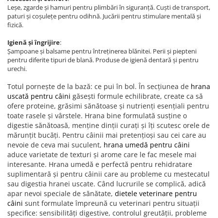
Leșe, zgarde și hamuri pentru plimbări în siguranță. Cuști de transport,
paturi și coșulețe pentru odihnă. Jucării pentru stimulare mentală și
fizică.
Igienă și îngrijire
:
Șampoane și balsame pentru întreținerea blănitei. Perii și piepteni
pentru diferite tipuri de blană. Produse de igienă dentară și pentru
urechi.
Totul pornește de la bază: ce pui în bol. În secțiunea de
hrana
uscată pentru câini
găsești formule echilibrate, create ca să
ofere proteine, grăsimi sănătoase și nutrienți esențiali pentru
toate rasele și vârstele. Hrana bine formulată susține o
digestie sănătoasă, menține dinții curați și îți scutesc orele de
mărunțit bucăți. Pentru câinii mai pretențioși sau cei care au
nevoie de ceva mai suculent,
hrana umedă pentru câini
aduce varietate de texturi și arome care le fac mesele mai
interesante. Hrana umedă e perfectă pentru rehidratare
suplimentară și pentru câinii care au probleme cu mestecatul
sau digestia hranei uscate. Când lucrurile se complică, adică
apar nevoi speciale de sănătate,
dietele veterinare pentru
câini
sunt formulate împreună cu veterinari pentru situații
specifice: sensibilități digestive, controlul greutății, probleme