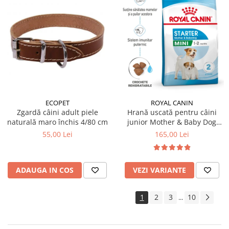
ECOPET
ROYAL CANIN
Zgardă câini adult piele
Hrană uscată pentru câini
naturală maro închis 4/80 cm
junior Mother & Baby Dog
Royal Canin
55,00 Lei
165,00 Lei
ADAUGA IN COS
VEZI VARIANTE
1
2
3
10
...