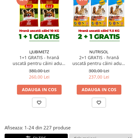
Suplimente și vitamine păsări și
găini
Antidiareice
Laxative
Gel antiinflamator
LJUBIMETZ
NUTRISOL
1+1 GRATIS - hrană
2+1 GRATIS - hrană
uscată pentru câini adulți
uscată pentru câini adulți
câ
talie mică Hit Mini Adult
Campion 7,5 kg
380,00 Lei
300,00 Lei
10 kg
260,00 Lei
237,00 Lei
ADAUGA IN COS
ADAUGA IN COS
Afiseaza:
1-
24
din
227
produse