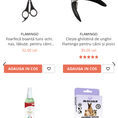
FLAMINGO
FLAMINGO
Foarfecă boantă tuns ochi,
Clește-ghilotină de unghii
nas, lăbuțe, pentru câini
Flamingo pentru câini și pisici
Flamingo 15 cm
32,00 Lei
30,00 Lei
ADAUGA IN COS
ADAUGA IN COS