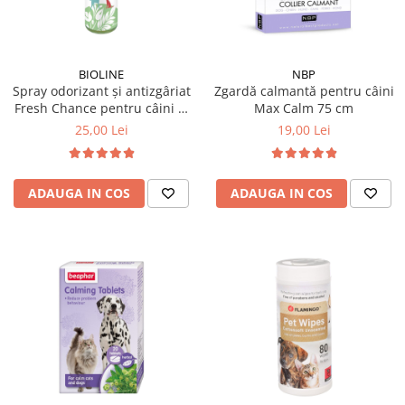
BIOLINE
NBP
Spray odorizant și antizgâriat
Zgardă calmantă pentru câini
Fresh Chance pentru câini și
Max Calm 75 cm
pisici 118 ml
25,00 Lei
19,00 Lei
ADAUGA IN COS
ADAUGA IN COS