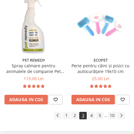
PET REMEDY
ECOPET
Spray calmare pentru
Perie pentru câini și pisici cu
animalele de companie Pet
autocurățare 19x10 cm
Remedy 400 ml
119,00 Lei
25,00 Lei
ADAUGA IN COS
ADAUGA IN COS
1
2
3
4
5
10
...