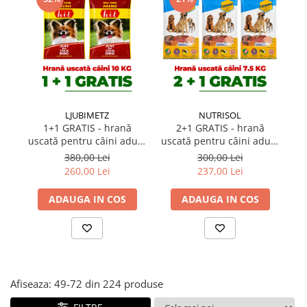
Suplimente și vitamine păsări și
găini
Antidiareice
Laxative
Gel antiinflamator
LJUBIMETZ
NUTRISOL
1+1 GRATIS - hrană
2+1 GRATIS - hrană
uscată pentru câini adulți
uscată pentru câini adulți
câ
talie mică Hit Mini Adult
Campion 7,5 kg
380,00 Lei
300,00 Lei
10 kg
260,00 Lei
237,00 Lei
ADAUGA IN COS
ADAUGA IN COS
Afiseaza:
49-
72
din
224
produse