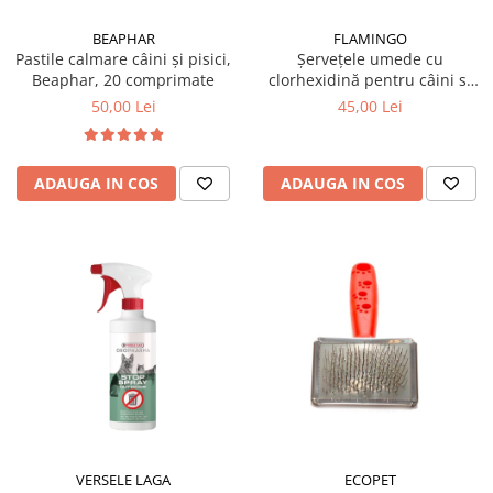
BEAPHAR
FLAMINGO
Pastile calmare câini și pisici,
Șervețele umede cu
Beaphar, 20 comprimate
clorhexidină pentru câini si
pisici, 80 bucăți
50,00 Lei
45,00 Lei
ADAUGA IN COS
ADAUGA IN COS
VERSELE LAGA
ECOPET