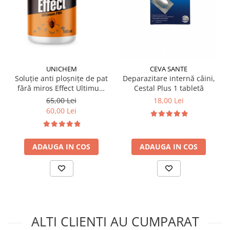
UNICHEM
CEVA SANTE
Soluție anti ploșnițe de pat
Deparazitare internă câini,
fără miros Effect Ultimum
Cestal Plus 1 tabletă
PRO 100 ml
65,00 Lei
18,00 Lei
60,00 Lei
ADAUGA IN COS
ADAUGA IN COS
ALTI CLIENTI AU CUMPARAT