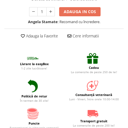
Suplimente și vitamine păsări și
găini
ADAUGA IN COS
Antidiareice
Angela Stamate
: Recomand cu încredere.
Laxative
Gel antiinflamator
Adauga la Favorite
Cere informatii
Livrare la easyBox
Cadou
1-2 zile lucrătoare!
La comenzile de peste 250 de lei!
Consultanță veterinară
Politică de retur
Luni - Vineri, între orele 10:00-14:00
În termen de 30 zile!
Transport gratuit
Puncte
La comenzile de peste 200 lei!
Economiseşti la viitoarele comenzi!