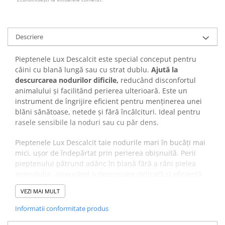
Descriere
Pieptenele Lux Descalcit este special conceput pentru
câini cu blană lungă sau cu strat dublu.
Ajută la
descurcarea nodurilor dificile,
reducând disconfortul
animalului și facilitând perierea ulterioară. Este un
instrument de îngrijire eficient pentru menținerea unei
blăni sănătoase, netede și fără încâlcituri. Ideal pentru
rasele sensibile la noduri sau cu păr dens.
Pieptenele Lux Descalcit taie nodurile mari în bucăți mai
mici, ușor de îndepărtat prin perierea obișnuită. Perii
pieptenului pătrund adânc în blană fără a răni pielea
animalului, asigurând o descurcare delicată și eficientă.
✔️ Beneficii:
VEZI MAI MULT
Îndepărtează nodurile și încâlciturile fără durere.
Reduce timpul și efortul necesar pentru periere.
Informatii conformitate produs
Previne deteriorarea blănii și pierderea excesivă de