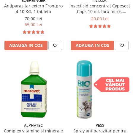
BOEHRINGER
I.N.D.I.A.
Antiparazitar extern Frontpro
Insecticid concentrat Cypesect
4-10 KG, 1 tabletă
Caps 10 ml, fără miros,
eficient contra gândacilor,
70,00 Lei
20,00 Lei
ploșnițelor și puricilor
65,00 Lei
ADAUGA IN COS
ADAUGA IN COS
ALPHATEC
PESS
Complex vitamine și minerale
Spray antiparazitar pentru