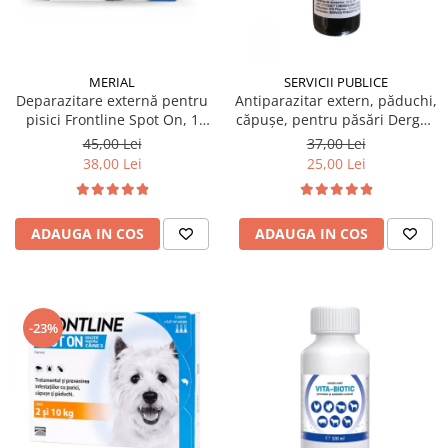
MERIAL
SERVICII PUBLICE
Deparazitare externă pentru
Antiparazitar extern, păduchi,
pisici Frontline Spot On, 1
căpuşe, pentru păsări Dergall
pipetă
10 ml
45,00 Lei
37,00 Lei
38,00 Lei
25,00 Lei
ADAUGA IN COS
ADAUGA IN COS
-23%