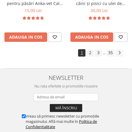
pentru păsări Anka-vet Cal
câini și pisici cu ulei de
Phos 100 ml
geranium Pess 250 ml
15,00 Lei
30,00 Lei
ADAUGA IN COS
ADAUGA IN COS
1
2
3
35
...
NEWSLETTER
Nu rata ofertele si promotiile noastre
Vreau să primesc newsletter cu promoțiile
magazinului. Află mai multe în
Politica de
Confidentialitate