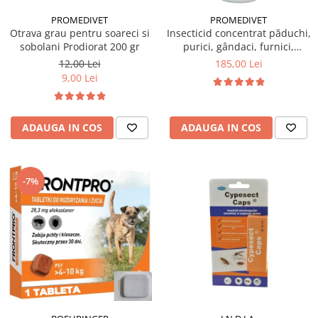
PROMEDIVET
PROMEDIVET
Otrava grau pentru soareci si
Insecticid concentrat păduchi,
sobolani Prodiorat 200 gr
purici, gândaci, furnici,
muște, țânțari Ectocid Forte T
12,00 Lei
185,00 Lei
1 L
9,00 Lei
ADAUGA IN COS
ADAUGA IN COS
-7%