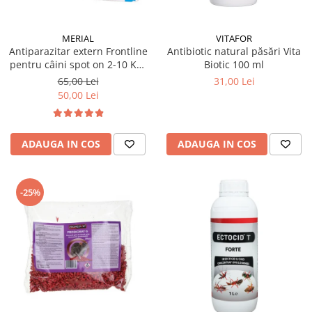
MERIAL
VITAFOR
Antiparazitar extern Frontline
Antibiotic natural păsări Vita
pentru câini spot on 2-10 KG,
Biotic 100 ml
1 pipetă
65,00 Lei
31,00 Lei
50,00 Lei
ADAUGA IN COS
ADAUGA IN COS
-25%