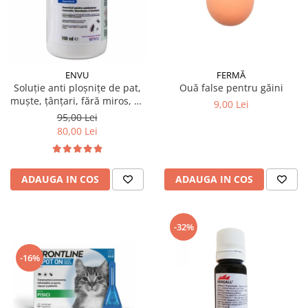
ENVU
FERMĂ
Soluție anti ploșnițe de pat,
Ouă false pentru găini
muște, țânțari, fără miros, K-
9,00 Lei
OTHRINE SC 7.5 Flow 100 ml
95,00 Lei
80,00 Lei
ADAUGA IN COS
ADAUGA IN COS
-32%
-16%