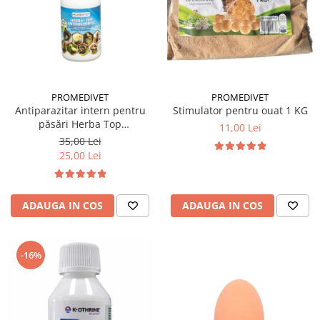
PROMEDIVET
PROMEDIVET
Stimulator pentru ouat 1 KG
Antiparazitar intern pentru
păsări Herba Top
11,00 Lei
Antihelmintic 100 ml
35,00 Lei
25,00 Lei
ADAUGA IN COS
ADAUGA IN COS
-16%