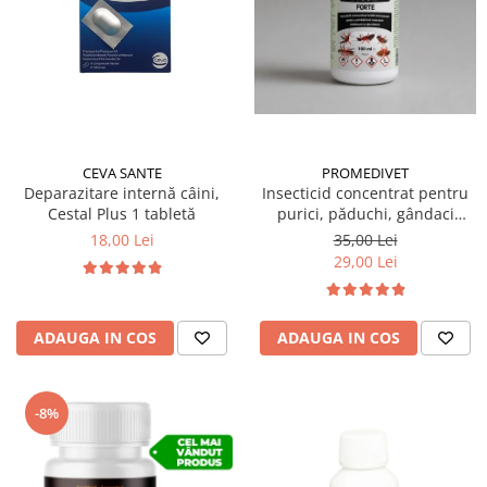
Suplimente și vitamine păsări și
găini
Antidiareice
Laxative
Gel antiinflamator
CEVA SANTE
PROMEDIVET
Deparazitare internă câini,
Insecticid concentrat pentru
Cestal Plus 1 tabletă
purici, păduchi, gândaci
Ectocid Forte T 100 ml
18,00 Lei
35,00 Lei
29,00 Lei
ADAUGA IN COS
ADAUGA IN COS
-8%