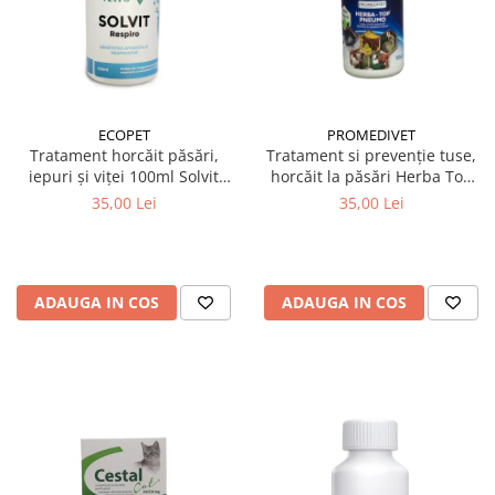
ECOPET
PROMEDIVET
Tratament horcăit păsări,
Tratament si prevenție tuse,
iepuri și viței 100ml Solvit
horcăit la păsări Herba Top
Respiro
Pneumo 100 ml
35,00 Lei
35,00 Lei
ADAUGA IN COS
ADAUGA IN COS