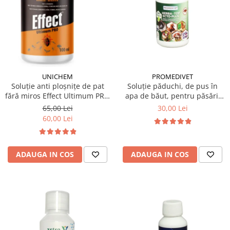
PROMEDIVET
UNICHEM
Soluție păduchi, de pus în
Soluție anti ploșnițe de pat
apa de băut, pentru păsări,
fără miros Effect Ultimum PRO
Herba Top Ecto Plus 100 ml
100 ml
30,00 Lei
65,00 Lei
60,00 Lei
ADAUGA IN COS
ADAUGA IN COS