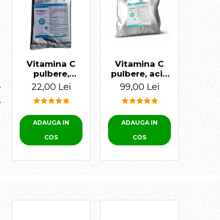
re
Vitamina C
Vitamina C
pulbere,
pulbere, acid
animale, acid
ascorbic 1 KG
22,00 Lei
99,00 Lei
ascorbic, 100
gr
ADAUGA IN
ADAUGA IN
COS
COS