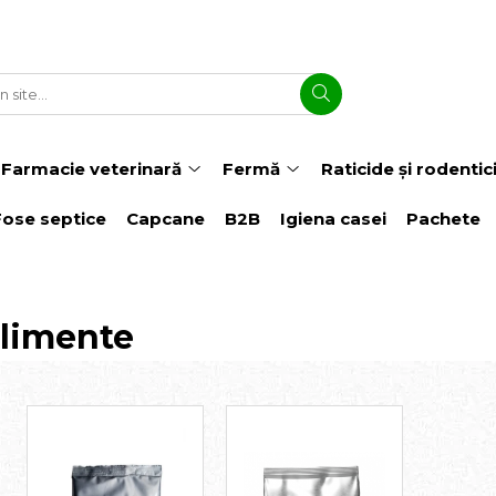
Farmacie veterinară
Fermă
Raticide și rodentic
Fose septice
Capcane
B2B
Igiena casei
Pachete
limente