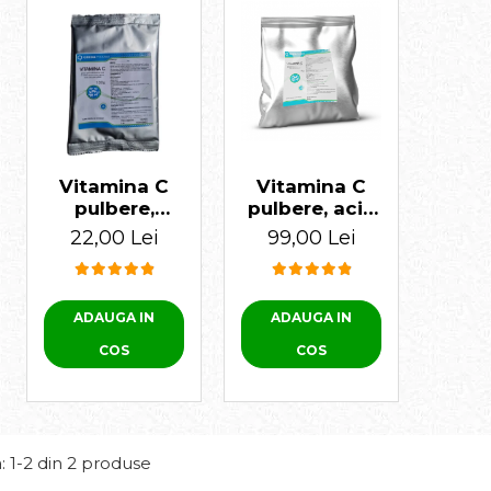
Vitamina C
Vitamina C
pulbere,
pulbere, acid
animale, acid
ascorbic 1 KG
22,00 Lei
99,00 Lei
oi
ascorbic, 100
gr
ADAUGA IN
ADAUGA IN
COS
COS
:
1-
2
din
2
produse