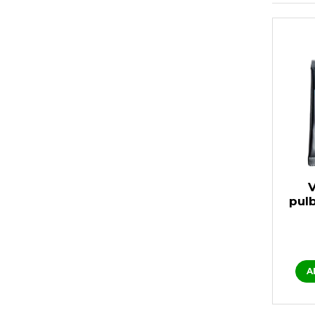
pulb
acid
A