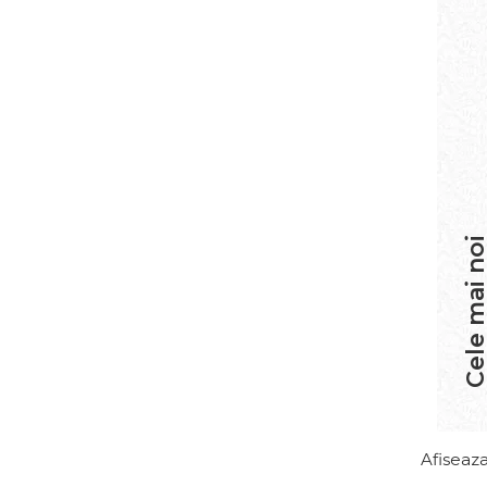
Laxative
Gel antiinflamator
Cele mai n
Afiseaza