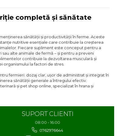
iție completă și sănătate
ținerea sănătății și productivității în ferme. Aceste
stanțe nutritive esențiale care contribuie la creșterea
e animalelor. Fiecare supliment este conceput pentru a
ri sau alte animale de fermă – și pentru a preveni
plimentelor contribuie la dezvoltarea musculară și
i organismului la factori de stres.
u fermieri: dozaj clar, ușor de administrat și integrat în
ținerea sănătății generale a întregului efectiv.
erinară și pet shop online, specializat în hrana și
SUPORT CLIENTI
08:00 - 16:00
0762976644