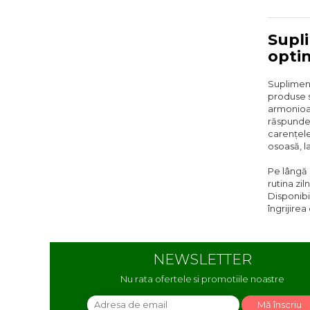
Supl
opti
Supliment
produse s
armonioas
răspunde 
carențele
osoasă, l
Pe lângă 
rutina zil
Disponib
îngrijire
NEWSLETTER
Nu rata ofertele si promotiile noastre