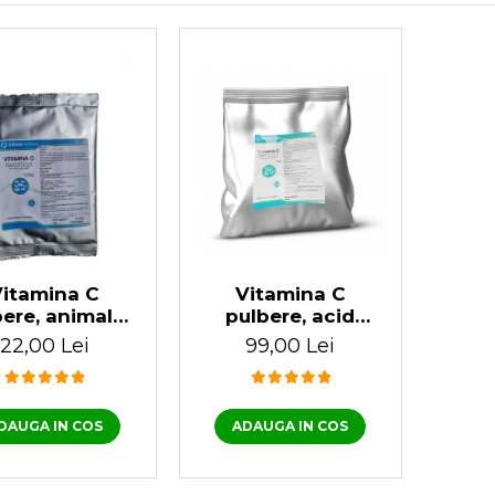
Vitamina C
Vitamina C
ere, animale,
pulbere, acid
 ascorbic, 100
ascorbic 1 KG
22,00 Lei
99,00 Lei
gr
DAUGA IN COS
ADAUGA IN COS