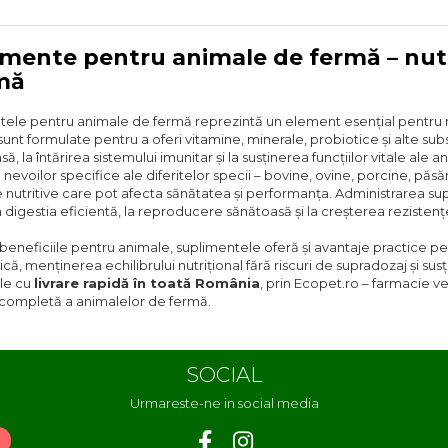
imente pentru animale de fermă – nutr
mă
ele pentru animale de fermă reprezintă un element esențial pentru men
unt formulate pentru a oferi vitamine, minerale, probiotice și alte sub
ă, la întărirea sistemului imunitar și la susținerea funcțiilor vitale al
nevoilor specifice ale diferitelor specii – bovine, ovine, porcine, păsă
 nutritive care pot afecta sănătatea și performanța. Administrarea su
a digestia eficientă, la reproducere sănătoasă și la creșterea rezistențe
beneficiile pentru animale, suplimentele oferă și avantaje practice pentr
nică, menținerea echilibrului nutrițional fără riscuri de supradozaj și sus
ile cu
livrare rapidă în toată România
, prin Ecopet.ro – farmacie vet
a completă a animalelor de fermă.
SOCIAL
Urmareste-ne in social media