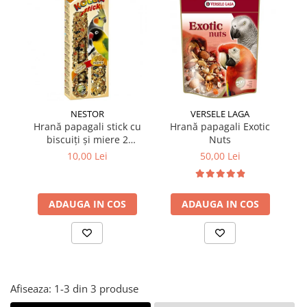
Suplimente și vitamine păsări și
găini
Antidiareice
Laxative
Gel antiinflamator
NESTOR
VERSELE LAGA
Hrană papagali stick cu
Hrană papagali Exotic
biscuiți și miere 2
Nuts
batoane/set
10,00 Lei
50,00 Lei
ADAUGA IN COS
ADAUGA IN COS
Afiseaza:
1-
3
din
3
produse