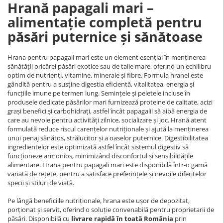
Hrană papagali mari –
alimentație completă pentru
păsări puternice și sănătoase
Hrana pentru papagali mari este un element esențial în menținerea
sănătății oricărei păsări exotice sau de talie mare, oferind un echilibru
optim de nutrienți, vitamine, minerale și fibre. Formula hranei este
gândită pentru a susține digestia eficientă, vitalitatea, energia și
funcțiile imune pe termen lung. Semințele și peletele incluse în
produsele dedicate păsărilor mari furnizează proteine de calitate, acizi
grași benefici și carbohidrați, astfel încât papagalii să aibă energia de
care au nevoie pentru activități zilnice, socializare și joc. Hrană atent
formulată reduce riscul carențelor nutriționale și ajută la menținerea
unui penaj sănătos, strălucitor și a oaselor puternice. Digestibilitatea
ingredientelor este optimizată astfel încât sistemul digestiv să
funcționeze armonios, minimizând disconfortul și sensibilitățile
alimentare. Hrana pentru papagali mari este disponibilă într-o gamă
variată de rețete, pentru a satisface preferințele și nevoile diferitelor
specii și stiluri de viață.
Pe lângă beneficiile nutriționale, hrana este ușor de depozitat,
porționat și servit, oferind o soluție convenabilă pentru proprietarii de
păsări. Disponibilă cu
livrare rapidă în toată România
prin