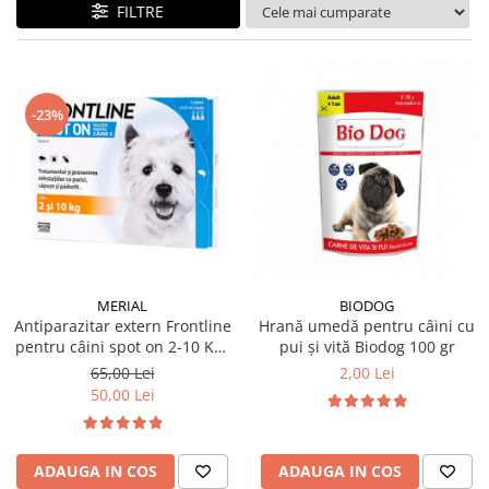
Suplimente și vitamine păsări și
FILTRE
găini
Antidiareice
Laxative
-23%
Gel antiinflamator
MERIAL
BIODOG
Antiparazitar extern Frontline
Hrană umedă pentru câini cu
pentru câini spot on 2-10 KG,
pui și vită Biodog 100 gr
1 pipetă
65,00 Lei
2,00 Lei
50,00 Lei
ADAUGA IN COS
ADAUGA IN COS