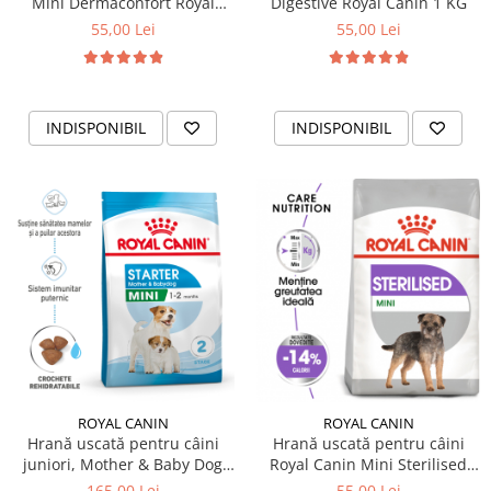
Mini Dermaconfort Royal
Digestive Royal Canin 1 KG
Canin 1 KG
55,00 Lei
55,00 Lei
INDISPONIBIL
INDISPONIBIL
ROYAL CANIN
ROYAL CANIN
Hrană uscată pentru câini
Hrană uscată pentru câini
juniori, Mother & Baby Dog
Royal Canin Mini Sterilised
Royal Canin 4 KG
Adult
165,00 Lei
55,00 Lei