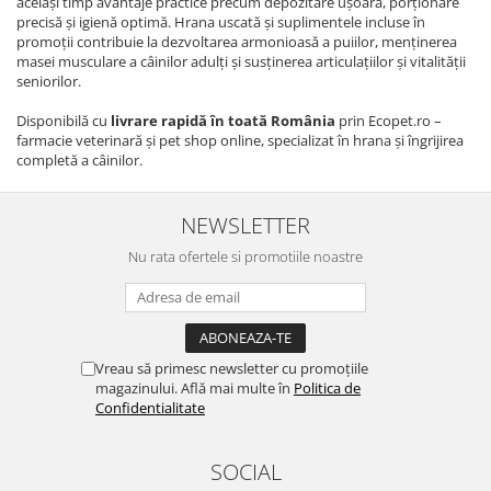
același timp avantaje practice precum depozitare ușoară, porționare
precisă și igienă optimă. Hrana uscată și suplimentele incluse în
promoții contribuie la dezvoltarea armonioasă a puiilor, menținerea
masei musculare a câinilor adulți și susținerea articulațiilor și vitalității
seniorilor.
Disponibilă cu
livrare rapidă în toată România
prin Ecopet.ro –
farmacie veterinară și pet shop online, specializat în hrana și îngrijirea
completă a câinilor.
NEWSLETTER
Nu rata ofertele si promotiile noastre
Vreau să primesc newsletter cu promoțiile
magazinului. Află mai multe în
Politica de
Confidentialitate
SOCIAL