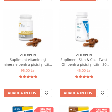
VETEXPERT
VETEXPERT
Supliment Skin & Coat Twist
Supliment vitamine și
Off pentru pisici și câini 30
minerale pentru pisici și câini,
tablete
Vetaminex 60 caps
45,00 Lei
95,00 Lei
ADAUGA IN COS
ADAUGA IN COS