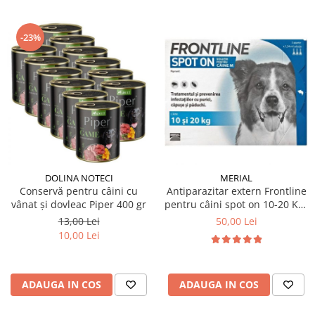
-23%
DOLINA NOTECI
MERIAL
Conservă pentru câini cu
Antiparazitar extern Frontline
vânat și dovleac Piper 400 gr
pentru câini spot on 10-20 KG,
1 pipetă
13,00 Lei
50,00 Lei
10,00 Lei
ADAUGA IN COS
ADAUGA IN COS