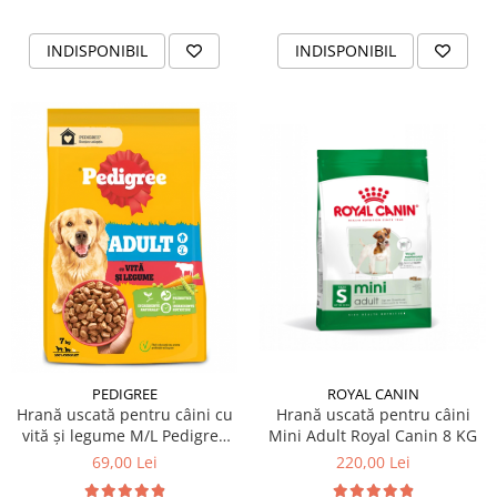
INDISPONIBIL
INDISPONIBIL
ROYAL CANIN
PEDIGREE
Hrană uscată pentru câini
Hrană uscată pentru câini cu
Mini Adult Royal Canin 8 KG
vită și legume M/L Pedigree
Adult 7 KG
220,00 Lei
69,00 Lei