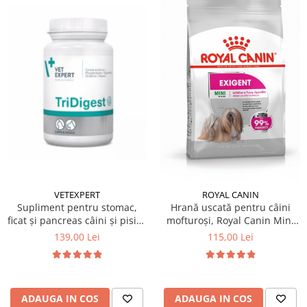
VETEXPERT
ROYAL CANIN
Supliment pentru stomac,
Hrană uscată pentru câini
ficat și pancreas câini și pisici,
mofturoși, Royal Canin Mini
Tridigest 40 tablete
Exigent, 3 KG
139,00 Lei
115,00 Lei
ADAUGA IN COS
ADAUGA IN COS