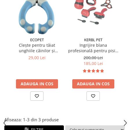
Suplimente și vitamine păsări și
găini
Antidiareice
Laxative
Gel antiinflamator
ECOPET
KERBL PET
Clește pentru tăiat
Ingrijire blana
Cl
unghiile câinilor și
profesională pentru pisici
Fl
pisicilor 14.5 cm
și câini de talie mică 7
29,00 Lei
200,00 Lei
piese
185,00 Lei
ADAUGA IN COS
ADAUGA IN COS
Afiseaza:
1-
3
din
3
produse
FILTRE