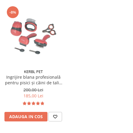
-8%
KERBL PET
Ingrijire blana profesională
pentru pisici și câini de talie
mică 7 piese
200,00 Lei
185,00 Lei
ADAUGA IN COS