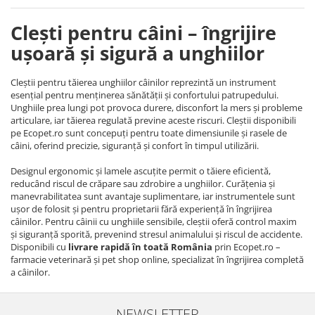
Clești pentru câini – îngrijire
ușoară și sigură a unghiilor
Cleștii pentru tăierea unghiilor câinilor reprezintă un instrument
esențial pentru menținerea sănătății și confortului patrupedului.
Unghiile prea lungi pot provoca durere, disconfort la mers și probleme
articulare, iar tăierea regulată previne aceste riscuri. Cleștii disponibili
pe Ecopet.ro sunt concepuți pentru toate dimensiunile și rasele de
câini, oferind precizie, siguranță și confort în timpul utilizării.
Designul ergonomic și lamele ascuțite permit o tăiere eficientă,
reducând riscul de crăpare sau zdrobire a unghiilor. Curățenia și
manevrabilitatea sunt avantaje suplimentare, iar instrumentele sunt
ușor de folosit și pentru proprietarii fără experiență în îngrijirea
câinilor. Pentru câinii cu unghiile sensibile, cleștii oferă control maxim
și siguranță sporită, prevenind stresul animalului și riscul de accidente.
Disponibili cu
livrare rapidă în toată România
prin Ecopet.ro –
farmacie veterinară și pet shop online, specializat în îngrijirea completă
a câinilor.
NEWSLETTER