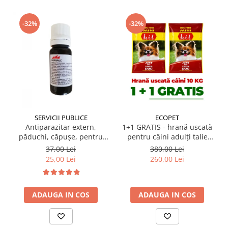
Suplimente și vitamine păsări și
găini
-32%
-32%
Antidiareice
Laxative
Gel antiinflamator
SERVICII PUBLICE
ECOPET
Antiparazitar extern,
1+1 GRATIS - hrană uscată
păduchi, căpuşe, pentru
pentru câini adulți talie
păsări Dergall 10 ml
mică Hit Mini Adult 10 kg
37,00 Lei
380,00 Lei
25,00 Lei
260,00 Lei
ADAUGA IN COS
ADAUGA IN COS