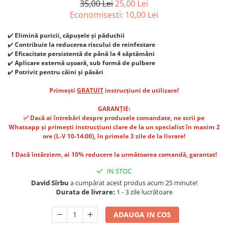
35,00 Lei
25,00 Lei
Suplimente și vitamine păsări și
găini
Economisesti:
10,00
Lei
Antidiareice
✔️
Elimină
puricii, căpușele și păduchii
Laxative
✔️
Contribuie la reducerea riscului de reinfestare
✔️
Eficacitate persistentă de până la 4 săptămâni
Gel antiinflamator
✔️
Aplicare externă ușoară, sub formă de pulbere
✔️
Potrivit pentru câini și păsări
Primești
GRATUIT
instrucțiuni de utilizare!
GARANȚIE:
✅ Dacă ai întrebări despre produsele comandate, ne scrii pe
Whatsapp și primești instrucțiuni clare de la un specialist în maxim 2
ore (L-V 10-14:00), în primele 3 zile de la livrare!
❗ Dacă întârziem, ai 10% reducere la următoarea comandă, garantat!
IN STOC
David Sîrbu
a cumpărat acest produs acum 25 minute!
Durata de livrare:
1 - 3 zile lucrătoare
ADAUGA IN COS