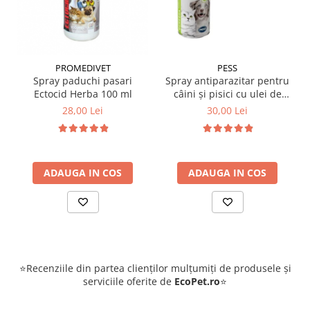
PESS
PROMEDIVET
Spray antiparazitar pentru
Spray paduchi pasari
câini și pisici cu ulei de
Ectocid Herba 100 ml
geranium Pess 250 ml
30,00 Lei
28,00 Lei
ADAUGA IN COS
ADAUGA IN COS
⭐Recenziile din partea clienților mulțumiți de produsele și
serviciile oferite de
EcoPet.ro
⭐