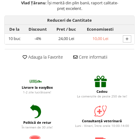
Vlad Țăranu
: Își merită din plin banii, raport calitate-
preț excelent.
Reduceri de Cantitate
De la
Discount
Pret
/ buc
Economisesti
+
10
buc
-4%
24,00 Lei
10,00 Lei
Adauga la Favorite
Cere informatii
Livrare la easyBox
Cadou
1-2 zile lucrătoare!
La comenzile de peste 250 de lei!
Consultanță veterinară
Politică de retur
Luni - Vineri, între orele 10:00-14:00
În termen de 30 zile!