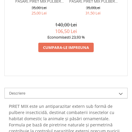
PĂSĂRI, PIRET MIX PULBERE
PĂSĂRI, PIRET MIX PULBERE
100 GR
100 GR
35,00 Lei
35,00Lei
25,00 Lei
31,50 Lei
140,00 Lei
106,50 Lei
Economisesti 23,93 %
CUMPARA-LE IMPREUNA
Descriere
PIRET MIX este un antiparazitar extern sub formă de
pulbere insecticidă, destinat combaterii insectelor cu
habitat domestic la animale și păsări ornamentale.
Formula pe bază de piretrine naturale și permetrină
contribuie la controlul paraziților externi precum puricii,