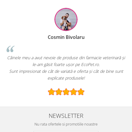
Raluca Popescu
ie veterinară și
EcoPet.ro este salvarea mea de fiecare dată când a
o.
hrană sau produse pentru păsările exotice din vo
ât de bine sunt
E greu să găsești un magazin online cu o gamă atât d
specializată.
NEWSLETTER
Nu rata ofertele si promotiile noastre