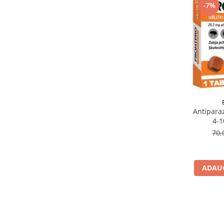
-7%
Antiparaz
4-1
70,
ADAUG