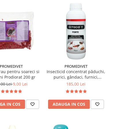
PROMEDIVET
PROMEDIVET
rau pentru soareci si
Insecticid concentrat păduchi,
ni Prodiorat 200 gr
purici, gândaci, furnici,
muște, țânțari Ectocid Forte T
,00 Lei
9,00 Lei
185,00 Lei
1 L
GA IN COS
ADAUGA IN COS