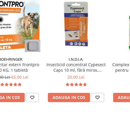
BOEHRINGER
I.N.D.I.A.
itar extern Frontpro
Complex 
Insecticid concentrat Cypesect
0 KG, 1 tabletă
pentru 
Caps 10 ml, fără miros,
eficient contra gândacilor,
00 Lei
65,00 Lei
20,00 Lei
ploșnițelor și puricilor
A IN COS
ADAU
ADAUGA IN COS