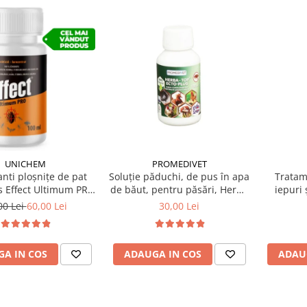
UNICHEM
PROMEDIVET
anti ploșnițe de pat
Soluție păduchi, de pus în apa
Tratam
s Effect Ultimum PRO
de băut, pentru păsări, Herba
iepuri 
100 ml
Top Ecto Plus 100 ml
00 Lei
60,00 Lei
30,00 Lei
A IN COS
ADAUGA IN COS
ADAU