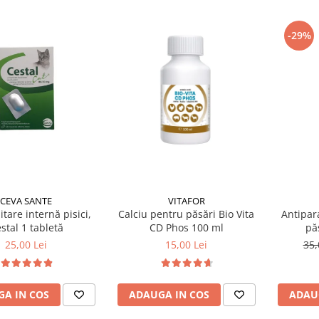
-29%
VITAFOR
CEVA SANTE
Calciu pentru păsări Bio Vita
Antipar
tare internă pisici,
CD Phos 100 ml
pă
stal 1 tabletă
Anti
15,00 Lei
35,
25,00 Lei
ADAUGA IN COS
ADAU
A IN COS