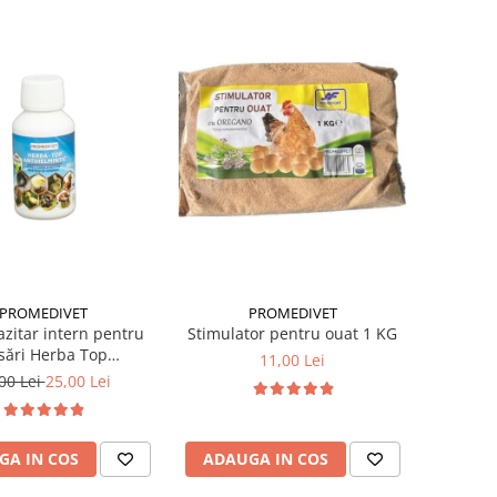
PROMEDIVET
PROMEDIVET
azitar intern pentru
Stimulator pentru ouat 1 KG
sări Herba Top
11,00 Lei
helmintic 100 ml
00 Lei
25,00 Lei
GA IN COS
ADAUGA IN COS