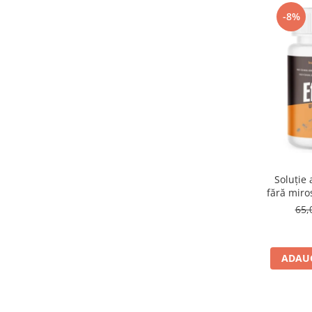
Suplimente și vitamine păsări și
-8%
găini
Antidiareice
Laxative
Gel antiinflamator
Soluție 
fără miro
65,
ADAUG