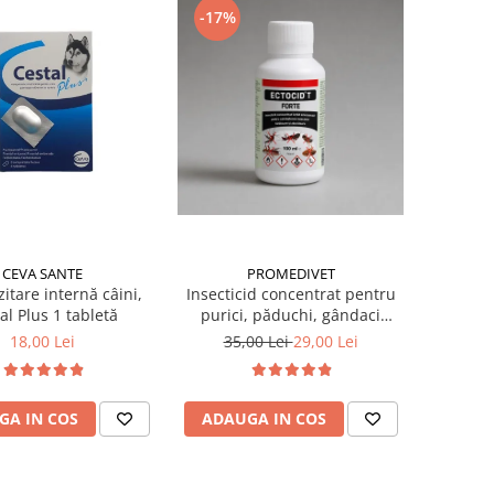
-17%
CEVA SANTE
PROMEDIVET
itare internă câini,
Insecticid concentrat pentru
al Plus 1 tabletă
purici, păduchi, gândaci
Ectocid Forte T 100 ml
18,00 Lei
35,00 Lei
29,00 Lei
GA IN COS
ADAUGA IN COS