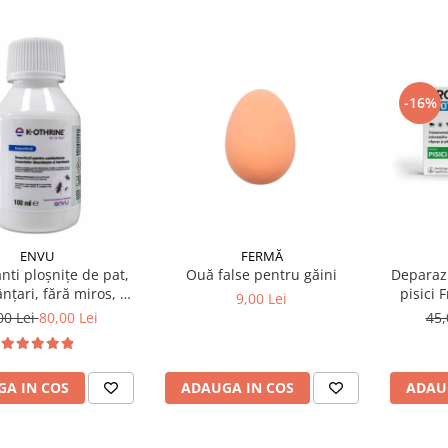
-16%
ENVU
FERMĂ
anti ploșnițe de pat,
Ouă false pentru găini
Deparazi
nțari, fără miros, K-
pisici 
9,00 Lei
 SC 7.5 Flow 100 ml
00 Lei
80,00 Lei
45,
A IN COS
ADAUGA IN COS
ADAU