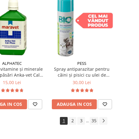
ALPHATEC
PESS
vitamine și minerale
Spray antiparazitar pentru
păsări Anka-vet Cal
câini și pisici cu ulei de
Phos 100 ml
geranium Pess 250 ml
15,00 Lei
30,00 Lei
GA IN COS
ADAUGA IN COS
1
2
3
35
...