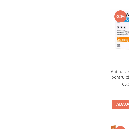
-23%
Antiparaz
pentru câ
65,
ADAUG