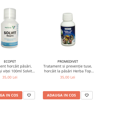
ECOPET
PROMEDIVET
ent horcăit păsări,
Tratament si prevenție tuse,
și viței 100ml Solvit
horcăit la păsări Herba Top
Respiro
Pneumo 100 ml
35,00 Lei
35,00 Lei
GA IN COS
ADAUGA IN COS