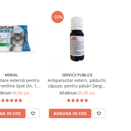
-32%
MERIAL
SERVICII PUBLICE
tare externă pentru
Antiparazitar extern, păduchi,
Frontline Spot On, 1
căpuşe, pentru păsări Dergall
pipetă
10 ml
00 Lei
38,00 Lei
37,00 Lei
25,00 Lei
GA IN COS
ADAUGA IN COS