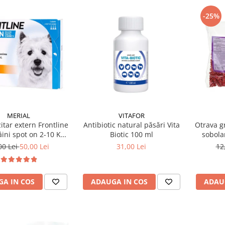
-25%
MERIAL
VITAFOR
itar extern Frontline
Antibiotic natural păsări Vita
Otrava g
ini spot on 2-10 KG,
Biotic 100 ml
sobola
1 pipetă
00 Lei
50,00 Lei
31,00 Lei
12
A IN COS
ADAUGA IN COS
ADAU