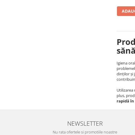
ADAUG
Prod
sănă
Igiena ora
problemelo
dinților ș
contribuind
Utilizarea 
plus, prod
rapidă î
NEWSLETTER
Nu rata ofertele si promotiile noastre