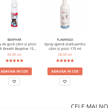
BEAPHAR
FLAMINGO
 de gură câini și pisici
Spray igienă orală pentru
sh Breath Beaphar 150
câini și pisici 175 ml
ml
50,00 Lei
28,00 Lei
ADAUGA IN COS
ADAUGA IN COS
CELE MAI NO