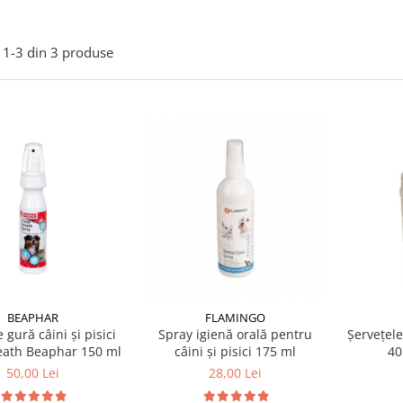
1-
3
din
3
produse
BEAPHAR
FLAMINGO
 gură câini și pisici
Spray igienă orală pentru
Șervețele
eath Beaphar 150 ml
câini și pisici 175 ml
40
50,00 Lei
28,00 Lei