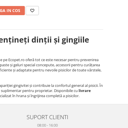
GA IN COS
țineți dinții și gingiile
de pe Ecopet.ro oferă tot ce este necesar pentru prevenirea
aste și geluri special concepute, accesorii pentru curățarea
ficiente și adaptate pentru nevoile pisicilor de toate vârstele,
iției gingivitei și contribuie la confortul general al pisicii. În
ort suplimentar pentru proprietar. Disponibile cu
livrare
alizat în hrana și îngrijirea completă a pisicilor.
SUPORT CLIENTI
08:00 - 16:00