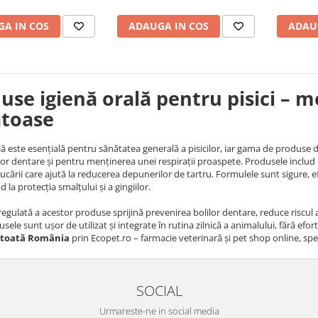
A IN COS
ADAUGA IN COS
ADAU
use igienă orală pentru pisici – men
toase
lă este esențială pentru sănătatea generală a pisicilor, iar gama de produse 
r dentare și pentru menținerea unei respirații proaspete. Produsele includ p
i jucării care ajută la reducerea depunerilor de tartru. Formulele sunt sigure, e
 la protecția smalțului și a gingiilor.
regulată a acestor produse sprijină prevenirea bolilor dentare, reduce riscul apar
usele sunt ușor de utilizat și integrate în rutina zilnică a animalului, fără ef
n toată România
prin Ecopet.ro – farmacie veterinară și pet shop online, speci
SOCIAL
Urmareste-ne in social media