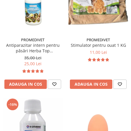
PROMEDIVET
PROMEDIVET
Stimulator pentru ouat 1 KG
Antiparazitar intern pentru
păsări Herba Top
11,00 Lei
Antihelmintic 100 ml
35,00 Lei
25,00 Lei
ADAUGA IN COS
ADAUGA IN COS
-16%