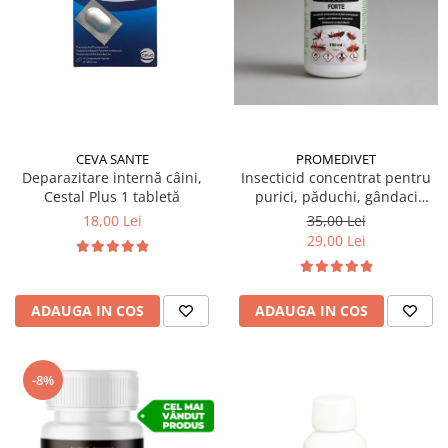
Suplimente și vitamine păsări și
găini
Antidiareice
Laxative
Gel antiinflamator
CEVA SANTE
PROMEDIVET
Deparazitare internă câini,
Insecticid concentrat pentru
Cestal Plus 1 tabletă
purici, păduchi, gândaci
Ectocid Forte T 100 ml
18,00 Lei
35,00 Lei
29,00 Lei
ADAUGA IN COS
ADAUGA IN COS
-8%