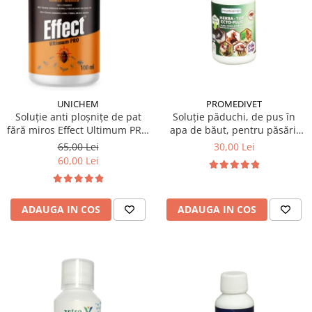
PROMEDIVET
UNICHEM
Soluție păduchi, de pus în
Soluție anti ploșnițe de pat
apa de băut, pentru păsări,
fără miros Effect Ultimum PRO
Herba Top Ecto Plus 100 ml
100 ml
30,00 Lei
65,00 Lei
60,00 Lei
ADAUGA IN COS
ADAUGA IN COS