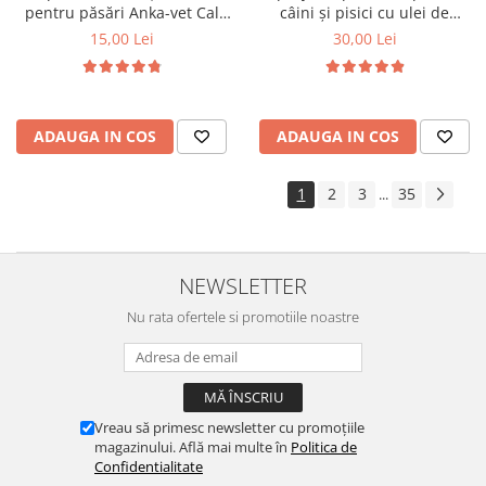
pentru păsări Anka-vet Cal
câini și pisici cu ulei de
Phos 100 ml
geranium Pess 250 ml
15,00 Lei
30,00 Lei
ADAUGA IN COS
ADAUGA IN COS
1
2
3
35
...
NEWSLETTER
Nu rata ofertele si promotiile noastre
Vreau să primesc newsletter cu promoțiile
magazinului. Află mai multe în
Politica de
Confidentialitate