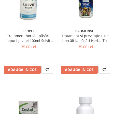
ECOPET
PROMEDIVET
Tratament horcăit păsări,
Tratament si prevenție tuse,
iepuri și viței 100ml Solvit
horcăit la păsări Herba Top
Respiro
Pneumo 100 ml
35,00 Lei
35,00 Lei
ADAUGA IN COS
ADAUGA IN COS