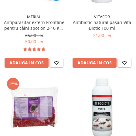
MERIAL
VITAFOR
Antiparazitar extern Frontline
Antibiotic natural păsări Vita
pentru câini spot on 2-10 KG,
Biotic 100 ml
1 pipetă
65,00 Lei
31,00 Lei
50,00 Lei
ADAUGA IN COS
ADAUGA IN COS
-25%