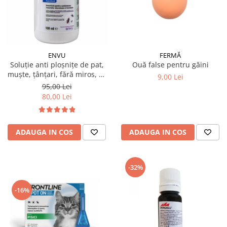
ENVU
FERMĂ
Soluție anti ploșnițe de pat,
Ouă false pentru găini
muște, țânțari, fără miros, K-
9,00 Lei
OTHRINE SC 7.5 Flow 100 ml
95,00 Lei
80,00 Lei
ADAUGA IN COS
ADAUGA IN COS
-32%
-16%