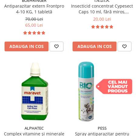
BOEHRINGER
I.N.D.I.A.
Antiparazitar extern Frontpro
Insecticid concentrat Cypesect
4-10 KG, 1 tabletă
Caps 10 ml, fără miros,
eficient contra gândacilor,
70,00 Lei
20,00 Lei
ploșnițelor și puricilor
65,00 Lei
ADAUGA IN COS
ADAUGA IN COS
ALPHATEC
PESS
Complex vitamine și minerale
Spray antiparazitar pentru