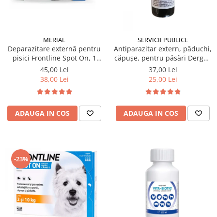
MERIAL
SERVICII PUBLICE
Deparazitare externă pentru
Antiparazitar extern, păduchi,
pisici Frontline Spot On, 1
căpuşe, pentru păsări Dergall
pipetă
10 ml
45,00 Lei
37,00 Lei
38,00 Lei
25,00 Lei
ADAUGA IN COS
ADAUGA IN COS
-23%