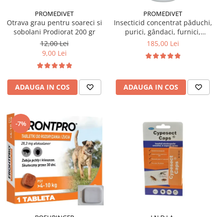
PROMEDIVET
PROMEDIVET
Otrava grau pentru soareci si
Insecticid concentrat păduchi,
sobolani Prodiorat 200 gr
purici, gândaci, furnici,
muște, țânțari Ectocid Forte T
12,00 Lei
185,00 Lei
1 L
9,00 Lei
ADAUGA IN COS
ADAUGA IN COS
-7%