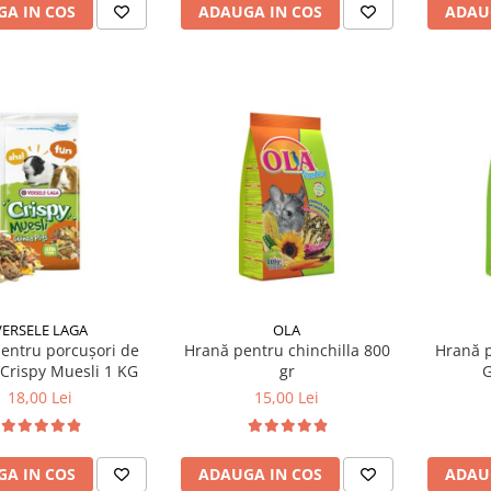
A IN COS
ADAUGA IN COS
ADAU
VERSELE LAGA
OLA
entru porcușori de
Hrană pentru chinchilla 800
Hrană p
Crispy Muesli 1 KG
gr
G
18,00 Lei
15,00 Lei
A IN COS
ADAUGA IN COS
ADAU