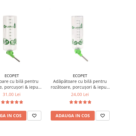
ECOPET
ECOPET
are cu bilă pentru
Adăpătoare cu bilă pentru
e, porcușori & iepuri
rozătoare, porcușori & iepuri
1 L
500 ml
31,00 Lei
24,00 Lei
GA IN COS
ADAUGA IN COS