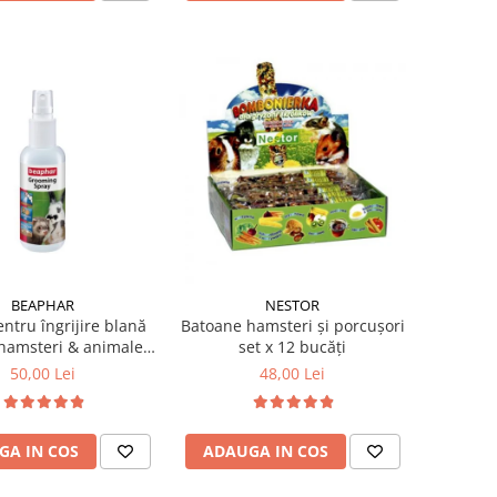
BEAPHAR
NESTOR
ntru îngrijire blană
Batoane hamsteri și porcușori
 hamsteri & animale
set x 12 bucăți
mici 150 ml
50,00 Lei
48,00 Lei
GA IN COS
ADAUGA IN COS