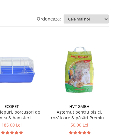
Ordoneaza:
ECOPET
HVT GMBH
 iepuri, porcușori de
Așternut pentru pisici,
nea & hamsteri
rozătoare & păsări Premium
x35.5x31.5 cm
Span 10L
185,00 Lei
50,00 Lei