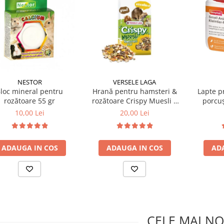
NESTOR
VERSELE LAGA
loc mineral pentru
Hrană pentru hamsteri &
Lapte pr
rozătoare 55 gr
rozătoare Crispy Muesli 1
porcuș
KG
chin
10,00 Lei
20,00 Lei
ADAUGA IN COS
ADAUGA IN COS
AD
CELE MAI NO