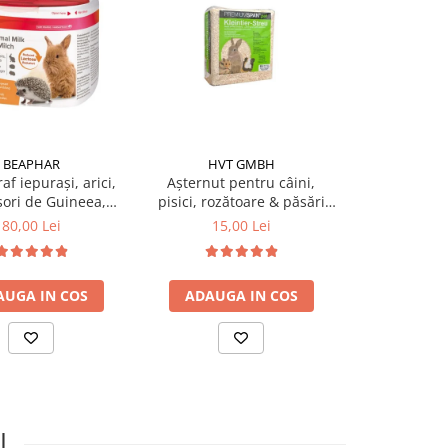
BEAPHAR
HVT GMBH
VERSE
af iepuraşi, arici,
Așternut pentru câini,
Hrană pentru
ori de Guineea,
pisici, rozătoare & păsări
Crispy Muesl
chilla, 200 gr
exotice Premium Span 15 L
80,00 Lei
15,00 Lei
17,0
AUGA IN COS
ADAUGA IN COS
ADAUGA
I