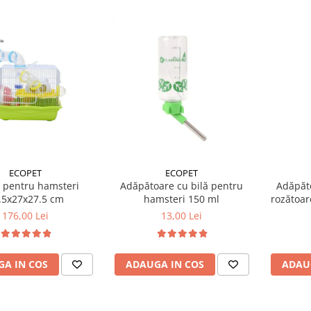
ECOPET
ECOPET
 pentru hamsteri
Adăpătoare cu bilă pentru
Adăpăto
.5x27x27.5 cm
hamsteri 150 ml
rozătoar
176,00 Lei
13,00 Lei
A IN COS
ADAUGA IN COS
ADAU