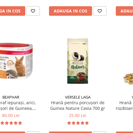
A IN COS
ADAUGA IN COS
ADAU
BEAPHAR
VERSELE LAGA
raf iepuraşi, arici,
Hrană pentru porcușori de
Hrană 
șori de Guineea,
Guinea Nature Cavia 700 gr
rozătoar
nchilla, 200 gr
80,00 Lei
25,00 Lei