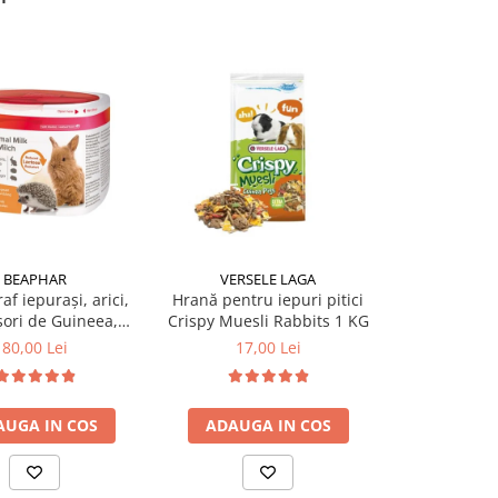
BEAPHAR
VERSELE LAGA
VERSE
af iepuraşi, arici,
Hrană pentru iepuri pitici
Hrană pentru
ori de Guineea,
Crispy Muesli Rabbits 1 KG
Guinea Natur
chilla, 200 gr
80,00 Lei
17,00 Lei
25,0
AUGA IN COS
ADAUGA IN COS
ADAUGA