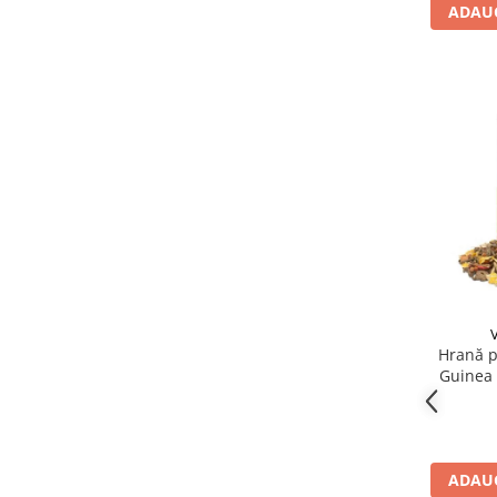
ADAUG
Hrană p
Guinea 
ADAUG