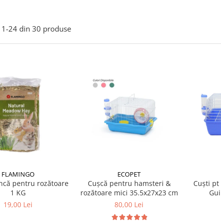
1-
24
din
30
produse
FLAMINGO
ECOPET
ncă pentru rozătoare
Cușcă pentru hamsteri &
Cuști pt
1 KG
rozătoare mici 35.5x27x23 cm
Gui
59
19,00 Lei
80,00 Lei