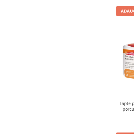
ADAUG
Lapte p
porcu
chi