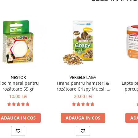
NESTOR
VERSELE LAGA
loc mineral pentru
Hrană pentru hamsteri &
Lapte pr
rozătoare 55 gr
rozătoare Crispy Muesli 1
porcuș
KG
chin
10,00 Lei
20,00 Lei
ADAUGA IN COS
ADAUGA IN COS
AD