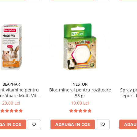
BEAPHAR
NESTOR
nt vitamine pentru
Bloc mineral pentru rozătoare
Spray pe
rozătoare Multi-Vit 20
55 gr
iepuri,
ml
29,00 Lei
10,00 Lei
A IN COS
ADAUGA IN COS
ADAU