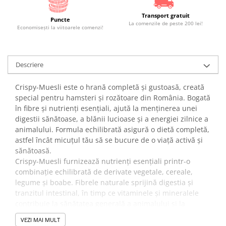
Transport gratuit
Puncte
La comenzile de peste 200 lei!
Economiseşti la viitoarele comenzi!
Descriere
Crispy-Muesli este o hrană completă și gustoasă, creată
special pentru hamsteri și rozătoare din România. Bogată
în fibre și nutrienți esențiali, ajută la menținerea unei
digestii sănătoase, a blănii lucioase și a energiei zilnice a
animalului. Formula echilibrată asigură o dietă completă,
astfel încât micuțul tău să se bucure de o viață activă și
sănătoasă.
Crispy-Muesli furnizează nutrienți esențiali printr-o
combinație echilibrată de derivate vegetale, cereale,
legume și boabe. Fibrele naturale sprijină digestia și
tranzitul intestinal, în timp ce vitaminele și mineralele
contribuie la sănătatea generală a animalului și la
menținerea vitalității.
VEZI MAI MULT