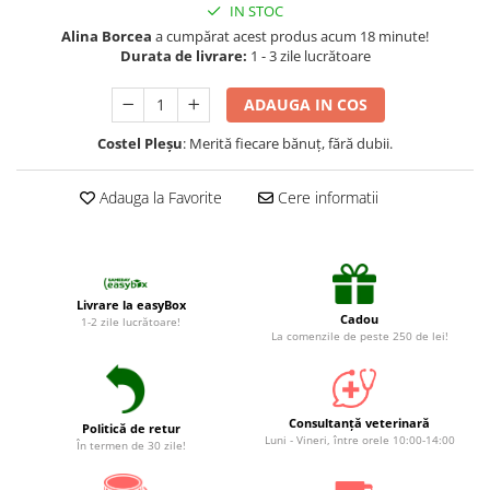
Suplimente și vitamine păsări și
IN STOC
găini
Alina Borcea
a cumpărat acest produs acum 18 minute!
Durata de livrare:
1 - 3 zile lucrătoare
Antidiareice
Laxative
ADAUGA IN COS
Gel antiinflamator
Costel Pleşu
: Merită fiecare bănuț, fără dubii.
Adauga la Favorite
Cere informatii
Livrare la easyBox
Cadou
1-2 zile lucrătoare!
La comenzile de peste 250 de lei!
Consultanță veterinară
Politică de retur
Luni - Vineri, între orele 10:00-14:00
În termen de 30 zile!