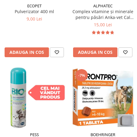
ECOPET
ALPHATEC
Pulverizator 400 ml
Complex vitamine și minerale
pentru păsări Anka-vet Cal
9,00 Lei
Phos 100 ml
15,00 Lei
ADAUGA IN COS
ADAUGA IN COS
-7%
PESS
BOEHRINGER