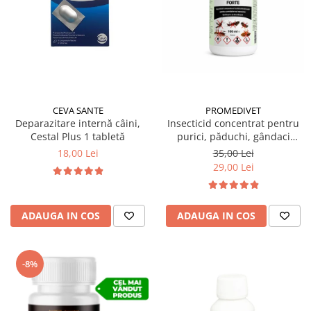
Suplimente și vitamine păsări și
găini
Antidiareice
Laxative
Gel antiinflamator
CEVA SANTE
PROMEDIVET
Deparazitare internă câini,
Insecticid concentrat pentru
Cestal Plus 1 tabletă
purici, păduchi, gândaci
Ectocid Forte T 100 ml
18,00 Lei
35,00 Lei
29,00 Lei
ADAUGA IN COS
ADAUGA IN COS
-8%