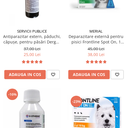
SERVICII PUBLICE
MERIAL
Antiparazitar extern, păduchi,
Deparazitare externă pentru
căpuşe, pentru păsări Dergall
pisici Frontline Spot On, 1
10 ml
pipetă
37,00 Lei
45,00 Lei
25,00 Lei
38,00 Lei
ADAUGA IN COS
ADAUGA IN COS
-16%
-23%