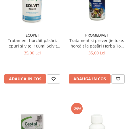
ECOPET
PROMEDIVET
Tratament horcăit păsări,
Tratament si prevenție tuse,
iepuri și viței 100ml Solvit
horcăit la păsări Herba Top
Respiro
Pneumo 100 ml
35,00 Lei
35,00 Lei
ADAUGA IN COS
ADAUGA IN COS
-29%