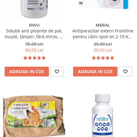
MERIAL
ENVU
Antiparazitar extern Frontline
Soluție anti ploșnițe de pat,
pentru câini spot on 2-10 KG,
muște, țânțari, fără miros, K-
1 pipetă
OTHRINE SC 7.5 Flow 100 ml
65,00 Lei
95,00 Lei
50,00 Lei
80,00 Lei
ADAUGA IN COS
ADAUGA IN COS