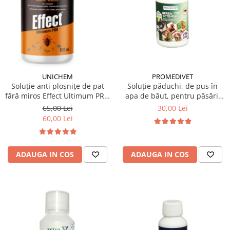
PROMEDIVET
UNICHEM
Soluție păduchi, de pus în
Soluție anti ploșnițe de pat
apa de băut, pentru păsări,
fără miros Effect Ultimum PRO
Herba Top Ecto Plus 100 ml
100 ml
30,00 Lei
65,00 Lei
60,00 Lei
ADAUGA IN COS
ADAUGA IN COS