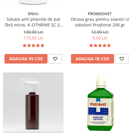
PROMEDIVET
ENVU
Otrava grau pentru soareci si
Soluție anti ploșnițe de pat
sobolani Prodiorat 200 gr
fără miros, K-OTHRINE SC 25
Flow 100 ml
12,00 Lei
130,00 Lei
9,00 Lei
115,00 Lei
ADAUGA IN COS
ADAUGA IN COS