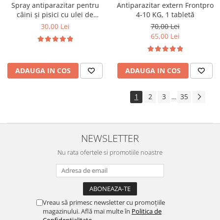
Spray antiparazitar pentru
Antiparazitar extern Frontpro
câini și pisici cu ulei de
4-10 KG, 1 tabletă
geranium Pess 250 ml
30,00 Lei
70,00 Lei
65,00 Lei
ADAUGA IN COS
ADAUGA IN COS
1
2
3
35
...
NEWSLETTER
Nu rata ofertele si promotiile noastre
Vreau să primesc newsletter cu promoțiile
magazinului. Află mai multe în
Politica de