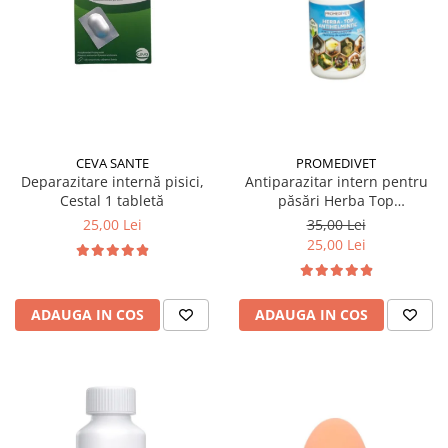
CEVA SANTE
PROMEDIVET
Deparazitare internă pisici,
Antiparazitar intern pentru
Cestal 1 tabletă
păsări Herba Top
Antihelmintic 100 ml
25,00 Lei
35,00 Lei
25,00 Lei
ADAUGA IN COS
ADAUGA IN COS