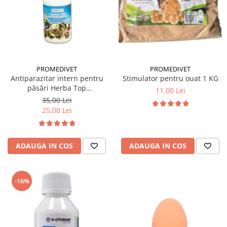
PROMEDIVET
PROMEDIVET
Stimulator pentru ouat 1 KG
Antiparazitar intern pentru
păsări Herba Top
11,00 Lei
Antihelmintic 100 ml
35,00 Lei
25,00 Lei
ADAUGA IN COS
ADAUGA IN COS
-16%