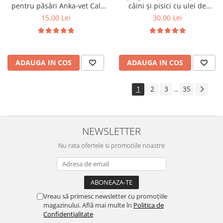
pentru păsări Anka-vet Cal
câini și pisici cu ulei de
Phos 100 ml
geranium Pess 250 ml
15,00 Lei
30,00 Lei
ADAUGA IN COS
ADAUGA IN COS
1
2
3
35
...
NEWSLETTER
Nu rata ofertele si promotiile noastre
Vreau să primesc newsletter cu promoțiile
magazinului. Află mai multe în
Politica de
Confidentialitate