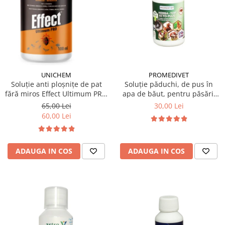
PROMEDIVET
UNICHEM
Soluție păduchi, de pus în
Soluție anti ploșnițe de pat
apa de băut, pentru păsări,
fără miros Effect Ultimum PRO
Herba Top Ecto Plus 100 ml
100 ml
30,00 Lei
65,00 Lei
60,00 Lei
ADAUGA IN COS
ADAUGA IN COS