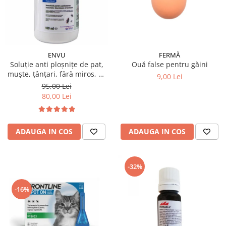
ENVU
FERMĂ
Soluție anti ploșnițe de pat,
Ouă false pentru găini
muște, țânțari, fără miros, K-
9,00 Lei
OTHRINE SC 7.5 Flow 100 ml
95,00 Lei
80,00 Lei
ADAUGA IN COS
ADAUGA IN COS
-32%
-16%