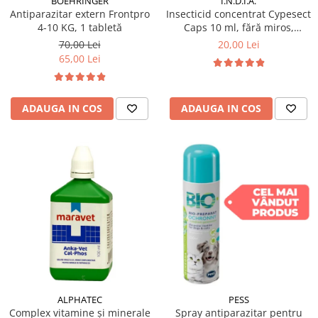
BOEHRINGER
I.N.D.I.A.
Antiparazitar extern Frontpro
Insecticid concentrat Cypesect
4-10 KG, 1 tabletă
Caps 10 ml, fără miros,
eficient contra gândacilor,
70,00 Lei
20,00 Lei
ploșnițelor și puricilor
65,00 Lei
ADAUGA IN COS
ADAUGA IN COS
ALPHATEC
PESS
Complex vitamine și minerale
Spray antiparazitar pentru