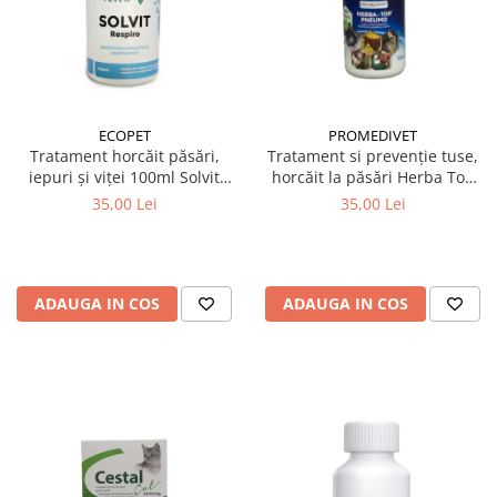
ECOPET
PROMEDIVET
Tratament horcăit păsări,
Tratament si prevenție tuse,
iepuri și viței 100ml Solvit
horcăit la păsări Herba Top
Respiro
Pneumo 100 ml
35,00 Lei
35,00 Lei
ADAUGA IN COS
ADAUGA IN COS