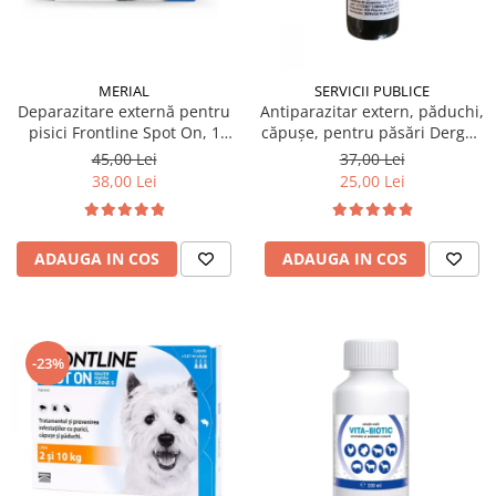
MERIAL
SERVICII PUBLICE
Deparazitare externă pentru
Antiparazitar extern, păduchi,
pisici Frontline Spot On, 1
căpuşe, pentru păsări Dergall
pipetă
10 ml
45,00 Lei
37,00 Lei
38,00 Lei
25,00 Lei
ADAUGA IN COS
ADAUGA IN COS
-23%