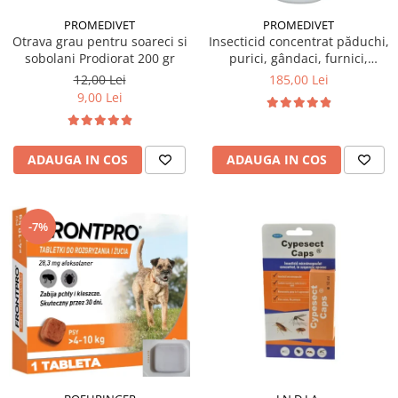
PROMEDIVET
PROMEDIVET
Otrava grau pentru soareci si
Insecticid concentrat păduchi,
sobolani Prodiorat 200 gr
purici, gândaci, furnici,
muște, țânțari Ectocid Forte T
12,00 Lei
185,00 Lei
1 L
9,00 Lei
ADAUGA IN COS
ADAUGA IN COS
-7%