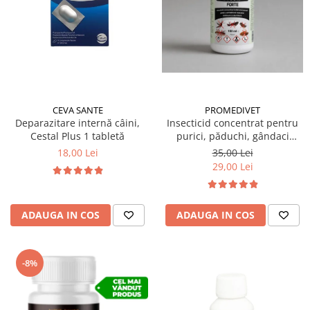
Suplimente și vitamine păsări și
găini
Antidiareice
Laxative
Gel antiinflamator
CEVA SANTE
PROMEDIVET
Deparazitare internă câini,
Insecticid concentrat pentru
Cestal Plus 1 tabletă
purici, păduchi, gândaci
Ectocid Forte T 100 ml
18,00 Lei
35,00 Lei
29,00 Lei
ADAUGA IN COS
ADAUGA IN COS
-8%