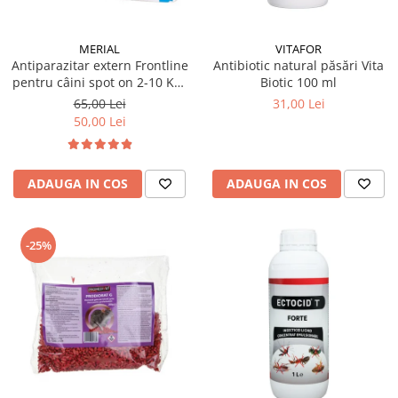
MERIAL
VITAFOR
Antiparazitar extern Frontline
Antibiotic natural păsări Vita
pentru câini spot on 2-10 KG,
Biotic 100 ml
1 pipetă
65,00 Lei
31,00 Lei
50,00 Lei
ADAUGA IN COS
ADAUGA IN COS
-25%