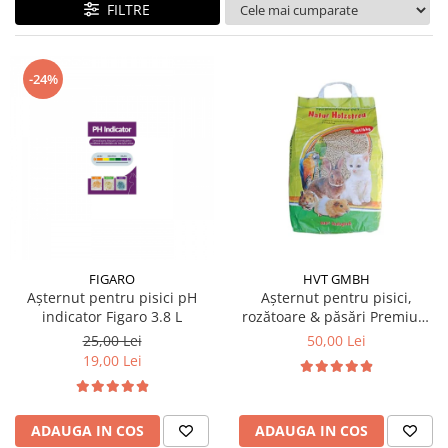
FILTRE
-24%
FIGARO
HVT GMBH
Așternut pentru pisici pH
Așternut pentru pisici,
indicator Figaro 3.8 L
rozătoare & păsări Premium
Span 10L
25,00 Lei
50,00 Lei
19,00 Lei
ADAUGA IN COS
ADAUGA IN COS