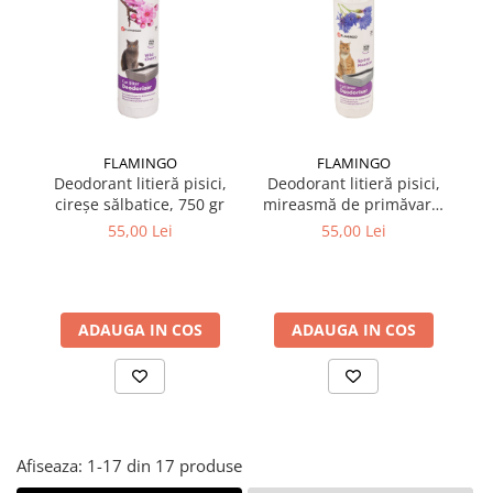
Suplimente și vitamine păsări și
găini
Antidiareice
Laxative
Gel antiinflamator
FLAMINGO
FLAMINGO
Deodorant litieră pisici,
Deodorant litieră pisici,
D
cireșe sălbatice, 750 gr
mireasmă de primăvară,
750 gr
55,00 Lei
55,00 Lei
ADAUGA IN COS
ADAUGA IN COS
Afiseaza:
1-
17
din
17
produse