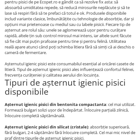
pentru pisici de pe Ecopet.ro e gândit ca să rezolve fix asta: să
absoarbă umiditatea repede, să reducă mirosurile neplăcute și să te
lase să respiri fără să te prefaci că totul e ok. Produsele disponibile
includ variante clasice, îmbunătățite cu tehnologie de absorbție, dar și
opțiuni mai prietenoase cu mediul sau cu labele pisicii. Fiecare tip de
așternut are rolul său: unele se aglomerează ușor pentru curățare
rapidă, altele țin sub control mirosul mai intens, iar altele sunt făcute
să fie cât mai puțin prafoase pentru tine și pentru felină. Utilitatea
reală apare atunci când poți schimba litiera fără să simți că ai deschis o
cameră de fermentare.
Așternutul igienic pisici este consumabilul esențial al oricărei casete de
litieră. Tipul de așternut igienic pisici ales influențează confortul felinei,
frecvența curățeniei și calitatea aerului din locuința.
Tipuri de așternut igienic pisici
disponibile
Așternut igienic pisici din bentonita compactanta
: cel mai utilizat.
Formează bulgari solizi ușor de îndepărtat. Înlocuire parțială zilnică,
înlocuire completă săptămânală.
Așternut igienic pisici din silicat (cristale)
: absorbție superioară,
fără bulgari, 2-4 săptămâni fără înlocuire completă. Cel mai mic nivel de
praf dintre tipurile de așternut igienic pisici.