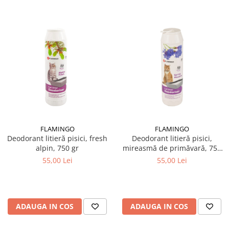
FLAMINGO
FLAMINGO
Deodorant litieră pisici, fresh
Deodorant litieră pisici,
alpin, 750 gr
mireasmă de primăvară, 750
gr
55,00 Lei
55,00 Lei
ADAUGA IN COS
ADAUGA IN COS