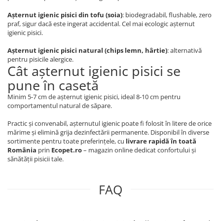
Așternut igienic pisici din tofu (soia)
: biodegradabil, flushable, zero
praf, sigur dacă este ingerat accidental. Cel mai ecologic așternut
igienic pisici.
Așternut igienic pisici natural (chips lemn, hârtie)
: alternativă
pentru pisicile alergice.
Cât așternut igienic pisici se
pune în casetă
Minim 5-7 cm de așternut igienic pisici, ideal 8-10 cm pentru
comportamentul natural de săpare.
Practic și convenabil, așternutul igienic poate fi folosit în litere de orice
mărime și elimină grija dezinfectării permanente. Disponibil în diverse
sortimente pentru toate preferințele, cu
livrare rapidă în toată
România
prin
Ecopet.ro
– magazin online dedicat confortului și
sănătății pisicii tale.
FAQ