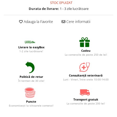
Suplimente și vitamine păsări și
STOC EPUIZAT
găini
Durata de livrare:
1 - 3 zile lucrătoare
Antidiareice
Adauga la Favorite
Cere informatii
Laxative
Gel antiinflamator
Livrare la easyBox
Cadou
1-2 zile lucrătoare!
La comenzile de peste 250 de lei!
Consultanță veterinară
Politică de retur
Luni - Vineri, între orele 10:00-14:00
În termen de 30 zile!
Transport gratuit
Puncte
La comenzile de peste 200 lei!
Economiseşti la viitoarele comenzi!