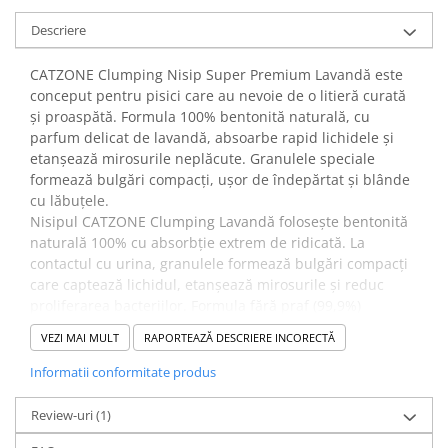
Descriere
CATZONE Clumping Nisip Super Premium Lavandă este
conceput pentru pisici care au nevoie de o litieră curată
și proaspătă. Formula 100% bentonită naturală, cu
parfum delicat de lavandă, absoarbe rapid lichidele și
etanșează mirosurile neplăcute. Granulele speciale
formează bulgări compacți, ușor de îndepărtat și blânde
cu lăbuțele.
Nisipul CATZONE Clumping Lavandă folosește bentonită
naturală 100% cu absorbție extrem de ridicată. La
contactul cu urina, granulele formează bulgări compacți
care captează lichidul, etanșează mirosurile și reduc
proliferarea bacteriilor. Formula fără praf (99,9%)
protejează lăbuțele și căile respiratorii ale pisicii, iar
VEZI MAI MULT
RAPORTEAZĂ DESCRIERE INCORECTĂ
aroma de lavandă menține litiera proaspătă și plăcut
mirositoare.
Informatii conformitate produs
✔️ Beneficii
Neutralizează eficient mirosurile și bacteriile
Review-uri
(1)
Formează bulgări compacți și durabili