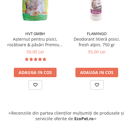
HVT GMBH
FLAMINGO
Așternut pentru pisici,
Deodorant litieră pisici,
rozătoare & păsări Premium
fresh alpin, 750 gr
Span 10L
50,00 Lei
55,00 Lei
ADAUGA IN COS
ADAUGA IN COS
⭐Recenziile din partea clienților mulțumiți de produsele și
serviciile oferite de
EcoPet.ro
⭐