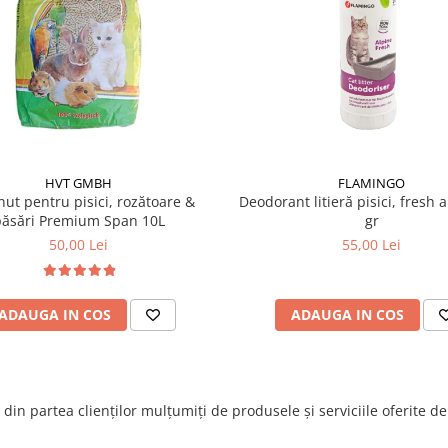
HVT GMBH
FLAMINGO
nut pentru pisici, rozătoare &
Deodorant litieră pisici, fresh a
ăsări Premium Span 10L
gr
50,00 Lei
55,00 Lei
ADAUGA IN COS
ADAUGA IN COS
din partea clienților mulțumiți de produsele și serviciile oferite d