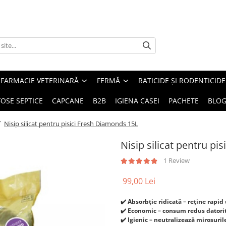
FARMACIE VETERINARĂ
FERMĂ
RATICIDE ȘI RODENTICIDE
FOSE SEPTICE
CAPCANE
B2B
IGIENA CASEI
PACHETE
BLO
/
Nisip silicat pentru pisici Fresh Diamonds 15L
Nisip silicat pentru pi
1 Review
99,00 Lei
✔️ Absorbție ridicată – reține rapid
✔️ Economic – consum redus datorit
✔️ Igienic – neutralizează mirosuri