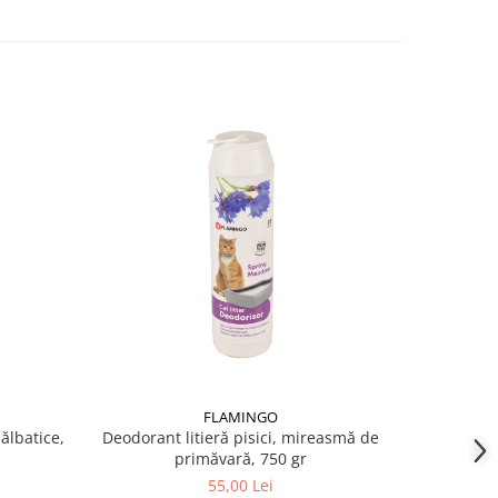
-24%
FLAMINGO
sălbatice,
Deodorant litieră pisici, mireasmă de
Așternut
primăvară, 750 gr
55,00 Lei