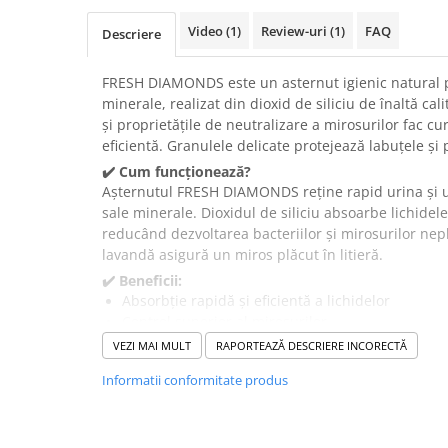
Suplimente și vitamine păsări și
găini
Video
(1)
Review-uri
(1)
FAQ
Descriere
Antidiareice
FRESH DIAMONDS este un asternut igienic natural p
Laxative
minerale, realizat din dioxid de siliciu de înaltă cal
Gel antiinflamator
și proprietățile de neutralizare a mirosurilor fac cur
eficientă. Granulele delicate protejează labuțele și 
✔️ Cum funcționează?
Așternutul FRESH DIAMONDS reține rapid urina și u
sale minerale. Dioxidul de siliciu absoarbe lichidel
reducând dezvoltarea bacteriilor și mirosurilor nep
lavandă asigură un miros plăcut în litieră.
✔️ Beneficii:
Absorbție rapidă și eficientă a lichidelor
Control superior al mirosurilor
Protejează labuțele pisicii de murdărie
VEZI MAI MULT
RAPORTEAZĂ DESCRIERE INCORECTĂ
Economisește produs datorită durabilității granu
Informatii conformitate produs
Aromă delicată de lavandă pentru prospețime
✔️ În ce situații este recomandat?
Pentru pisici de toate vârstele, mai ales cele cu l