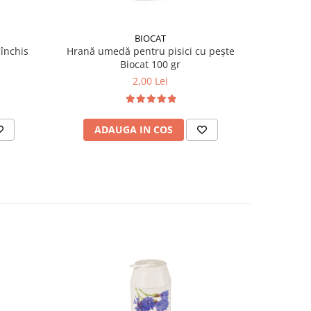
BIOCAT
 închis
Hrană umedă pentru pisici cu pește
Hrană um
Biocat 100 gr
2,00 Lei
ADAUGA IN COS
AD