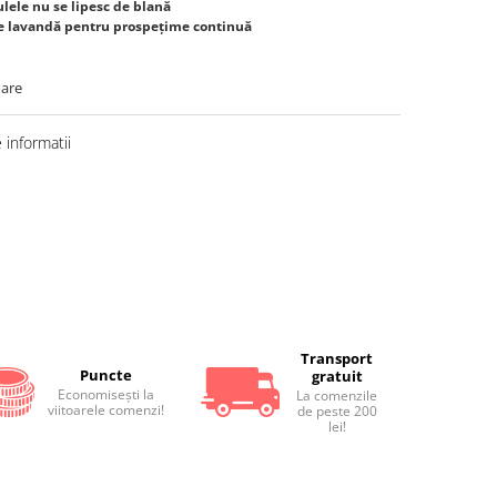
ulele nu se lipesc de blană
de lavandă pentru prospețime continuă
oare
informatii
Distribuie
pe
Facebook
Transport
Puncte
gratuit
Economiseşti la
La comenzile
viitoarele comenzi!
de peste 200
lei!