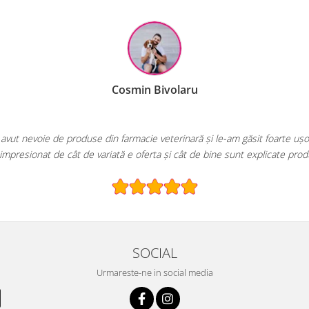
Ral
EcoPet.ro este salvarea mea de fiecare dată când am 
E greu să găsești un magazin onl
SOCIAL
Urmareste-ne in social media