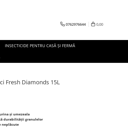
0762976644
0,00
INSECTICIDE PENTRU CASĂ ȘI FERMĂ
G
sici Fresh Diamonds 15L
 urina și umezeala
ă durabilității granulelor
le neplăcute