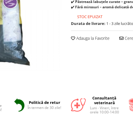
✔️ Păstrează labuțele curate – gran
✔️ Fără mirosuri – aromă delicată 
STOC EPUIZAT
Durata de livrare:
1 - 3 zile lucrăt
Adauga la Favorite
Cere 
Consultanță
Politică de retur
veterinară
e
În termen de 30 zile!
Luni - Vineri, între
i!
orele 10:00-14:00