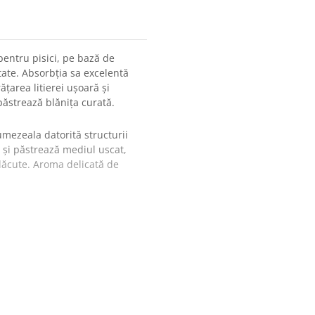
entru pisici, pe bază de
itate. Absorbția sa excelentă
ățarea litierei ușoară și
păstrează blănița curată.
mezeala datorită structurii
e și păstrează mediul uscat,
lăcute. Aroma delicată de
lelor
itieră interioară