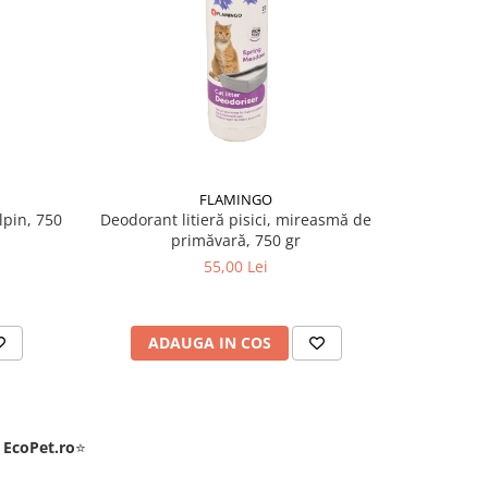
FLAMINGO
lpin, 750
Deodorant litieră pisici, mireasmă de
Deodorant l
primăvară, 750 gr
55,00 Lei
ADAUGA IN COS
AD
e
EcoPet.ro
⭐