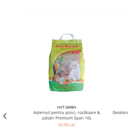
Pentru proprietarii care doresc un mediu curat, i
Ideal pentru apartamente și spații mici, unde ig
Recomandat în cazurile de pisici sensibile la pra
✔️ Mod de utilizare:
Se pune o cantitate adecvată de asternut FRESH
aproximativ 5–7 cm grosime.
Se curăță zilnic zonele murdare, amestecând gr
uniformă.
Înlocuiți complet asternutul la intervale recoma
Spălați-vă întotdeauna pe mâini după manipulare
✔️ Compoziție:
Dioxid de siliciu, minerale naturale, aromă de lava
instrucțiuni de utilizare specificate pe ambalaj.
HVT GMBH
Așternut pentru pisici, rozătoare &
Deodoran
păsări Premium Span 10L
50,00 Lei