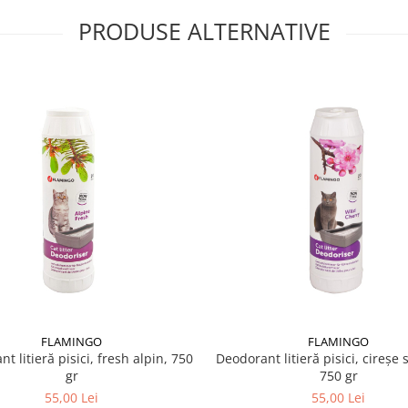
gienic și fără mirosuri
iena rapidă este importantă
PRODUSE ALTERNATIVE
ful altor asternuturi
 DIAMONDS în litieră,
anulele pentru absorbție
ndate pe ambalaj.
a litierei.
ndă. Greutate netă și
FLAMINGO
FLAMINGO
t litieră pisici, fresh alpin, 750
Deodorant litieră pisici, cireșe 
gr
750 gr
55,00 Lei
55,00 Lei