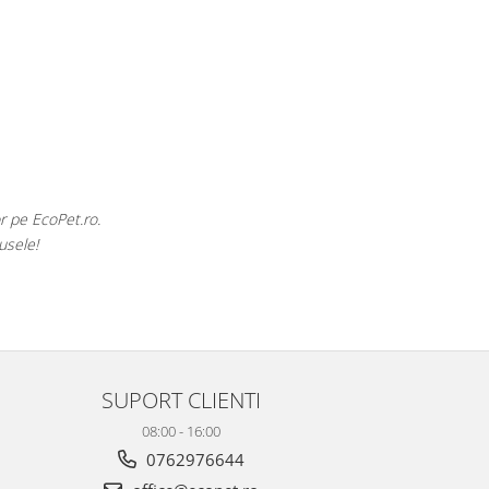
uca Popescu
nevoie de hrană sau produse pentru păsările exotice din volieră.
ine cu o gamă atât de largă și specializată.
SUPORT CLIENTI
08:00 - 16:00
0762976644