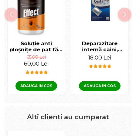
Soluție anti
Deparazitare
ploșnițe de pat fără
internă câini,
miros Effect
Cestal Plus 1
65,00 Lei
18,00 Lei
Ultimum PRO 100
tabletă
60,00 Lei
ml
ADAUGA IN COS
ADAUGA IN COS
Alti clienti au cumparat