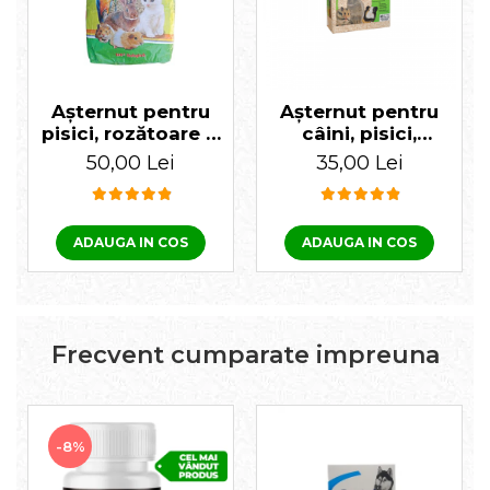
✔️ Compoziție:
Ulei de semințe de macadamia ternifolia
Așternut pentru
Așternut pentru
pisici, rozătoare &
câini, pisici,
păsări Premium
rozătoare & păsări
50,00 Lei
35,00 Lei
Span 10L
exotice Premium
Span 60 L
ADAUGA IN COS
ADAUGA IN COS
Frecvent cumparate impreuna
-8%