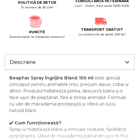
CONSULTANȚĂ VETERINARĂ
POLITICĂ DE RETUR
Luni - Vineri, între orele 10:00-14:00
În termen de 30 zile!
TRANSPORT GRATUIT
PUNCTE
La comenzile de peste 200 lei!
Economiseşti la viitoarele comenzi!
Descriere
Beaphar Spray Îngrijire Blană 150 ml
este special
conceput pentru animalele mici, precum iepuri, cobai și
dihori. Produsul hidratează pielea, descurcă blana și o
face ușor de pieptănat, fără a stresa animalul. Formula
cu ulei de macadamia protejează și oferă un luciu
natural blănii.
✔️ Cum funcționează?
Spray-ul hidratează blana și înmoaie nodurile, facilitând
pieptănarea. Uleiul de macadamia pătrunde ușor în firul