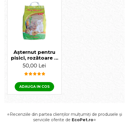
Așternut pentru
pisici, rozătoare &
păsări Premium
50,00 Lei
Span 10L
ADAUGA IN COS
⭐Recenziile din partea clienților mulțumiți de produsele și
serviciile oferite de
EcoPet.ro
⭐