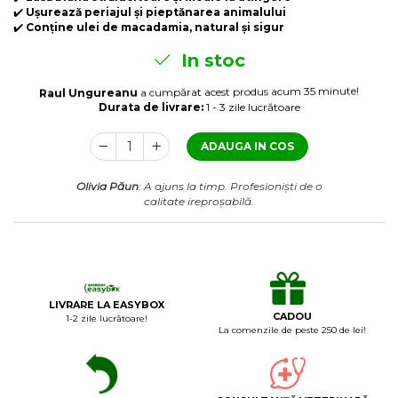
Laxative
✔️
Ușurează periajul și pieptănarea animalului
✔️
Conține ulei de macadamia, natural și sigur
Gel antiinflamator
In stoc
Raul Ungureanu
a cumpărat acest produs acum 35 minute!
Durata de livrare:
1 - 3 zile lucrătoare
ADAUGA IN COS
Olivia Păun
: A ajuns la timp. Profesioniști de o
calitate ireproșabilă.
LIVRARE LA EASYBOX
CADOU
1-2 zile lucrătoare!
La comenzile de peste 250 de lei!