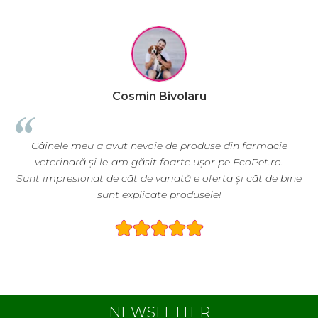
Cosmin Bivolaru
e meu a avut nevoie de produse din farmacie
EcoPet.ro e
nară și le-am găsit foarte ușor pe EcoPet.ro.
nevoie de hra
esionat de cât de variată e oferta și cât de bine
sunt explicate produsele!
E greu să gă
NEWSLETTER