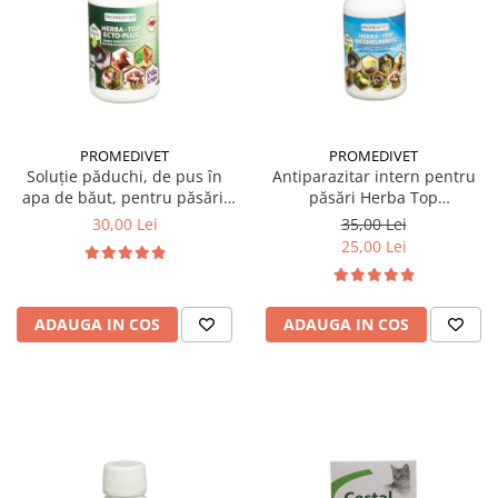
PROMEDIVET
PROMEDIVET
Soluție păduchi, de pus în
Antiparazitar intern pentru
apa de băut, pentru păsări,
păsări Herba Top
Herba Top Ecto Plus 100 ml
Antihelmintic 100 ml
30,00 Lei
35,00 Lei
25,00 Lei
ADAUGA IN COS
ADAUGA IN COS