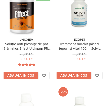
ECOPET
UNICHEM
Tratament horcăit păsări,
Soluție anti ploșnițe de pat
iepuri și viței 100ml Solvit
fără miros Effect Ultimum PRO
Respiro
100 ml
35,00 Lei
70,00 Lei
30,00 Lei
60,00 Lei
ADAUGA IN COS
ADAUGA IN COS
-29%