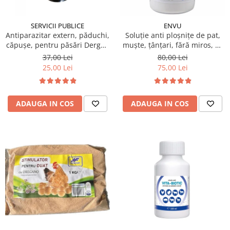
SERVICII PUBLICE
ENVU
Antiparazitar extern, păduchi,
Soluție anti ploșnițe de pat,
căpuşe, pentru păsări Dergall
muște, țânțari, fără miros, K-
10 ml
OTHRINE SC 7.5 Flow 100 ml
37,00 Lei
80,00 Lei
25,00 Lei
75,00 Lei
ADAUGA IN COS
ADAUGA IN COS