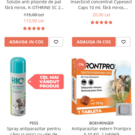
Insecticid concentrat Cypesect
Soluție anti ploșnițe de pat
Caps 10 ml, fără miros,
fără miros, K-OTHRINE SC 25
eficient contra gândacilor,
Flow 100 ml
20,00 Lei
115,00 Lei
ploșnițelor și puricilor
110,00 Lei
ADAUGA IN COS
ADAUGA IN COS
-7%
PESS
BOEHRINGER
Spray antiparazitar pentru
Antiparazitar extern Frontpro
câini și pisici cu ulei de
4-10 KG, 1 tabletă