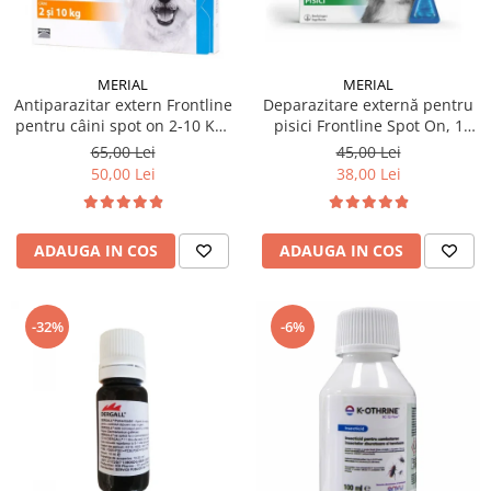
MERIAL
MERIAL
Deparazitare externă pentru
Antiparazitar extern Frontline
pisici Frontline Spot On, 1
pentru câini spot on 2-10 KG,
pipetă
1 pipetă
45,00 Lei
65,00 Lei
38,00 Lei
50,00 Lei
ADAUGA IN COS
ADAUGA IN COS
-32%
-6%