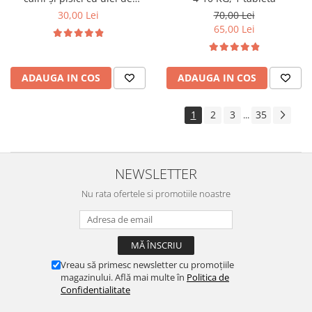
geranium Pess 250 ml
30,00 Lei
70,00 Lei
65,00 Lei
ADAUGA IN COS
ADAUGA IN COS
1
2
3
35
...
NEWSLETTER
Nu rata ofertele si promotiile noastre
Vreau să primesc newsletter cu promoțiile
magazinului. Află mai multe în
Politica de
Confidentialitate