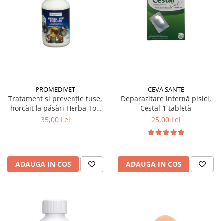
PROMEDIVET
CEVA SANTE
Tratament si prevenție tuse,
Deparazitare internă pisici,
horcăit la păsări Herba Top
Cestal 1 tabletă
Pneumo 100 ml
35,00 Lei
25,00 Lei
ADAUGA IN COS
ADAUGA IN COS