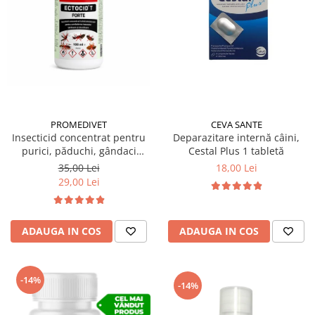
Suplimente și vitamine păsări și
găini
Antidiareice
Laxative
Gel antiinflamator
PROMEDIVET
CEVA SANTE
Insecticid concentrat pentru
Deparazitare internă câini,
purici, păduchi, gândaci
Cestal Plus 1 tabletă
Ectocid Forte T 100 ml
35,00 Lei
18,00 Lei
29,00 Lei
ADAUGA IN COS
ADAUGA IN COS
-14%
-14%