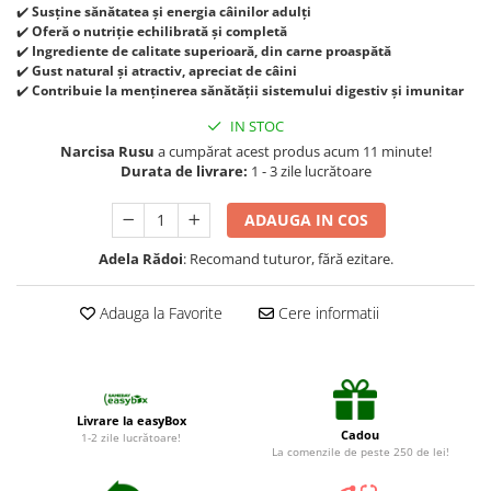
Suplimente și vitamine păsări și
✔️
Susține sănătatea și energia câinilor adulți
găini
✔️
Oferă o nutriție echilibrată și completă
✔️
Ingrediente de calitate superioară, din carne proaspătă
Antidiareice
✔️
Gust natural și atractiv, apreciat de câini
Laxative
✔️
Contribuie la menținerea sănătății sistemului digestiv și imunitar
Gel antiinflamator
IN STOC
Narcisa Rusu
a cumpărat acest produs acum 11 minute!
Durata de livrare:
1 - 3 zile lucrătoare
ADAUGA IN COS
Adela Rădoi
: Recomand tuturor, fără ezitare.
Adauga la Favorite
Cere informatii
Livrare la easyBox
Cadou
1-2 zile lucrătoare!
La comenzile de peste 250 de lei!