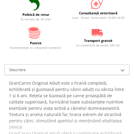
Consultanță veterinară
Politică de retur
Luni - Vineri, între orele 10:00-14:00
În termen de 30 zile!
Transport gratuit
Puncte
La comenzile de peste 200 lei!
Economiseşti la viitoarele comenzi!
Descriere
GranCarno Original Adult este o hrană completă,
echilibrată și gustoasă pentru câinii adulți cu vârsta între
1 și 6 ani. Rețeta se bazează pe carne proaspătă de
calitate superioară, furnizând toate substanțele nutritive
esențiale pentru viața activă a câinelui dumneavoastră.
Textura și aroma naturală fac hrana extrem de atractivă
pentru câini, stimulând apetitul și menținând vitalitatea
zilnică.
GranCarno Original Adult oferă o combinație echilibrată