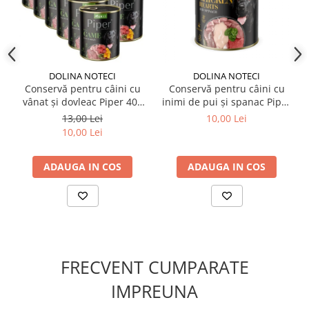
pentru o acceptare mai bună. Asigurați apă proaspătă
disponibilă permanent.
✔️ Compoziție:
Carne proaspătă de pui și vită, cereale ușor digerabile,
grăsimi animale, minerale, vitamine și fibre vegetale.
DOLINA NOTECI
DOLINA NOTECI
Ingrediente atent selecționate pentru o digestie optimă și
Conservă pentru câini cu
Conservă pentru câini cu
aport complet de nutrienți.
vânat și dovleac Piper 400
inimi de pui și spanac Piper
gr
400 gr
13,00 Lei
10,00 Lei
10,00 Lei
ADAUGA IN COS
ADAUGA IN COS
FRECVENT CUMPARATE
IMPREUNA