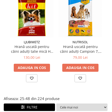
Suplimente și vitamine păsări și
găini
Antidiareice
Laxative
Gel antiinflamator
LJUBIMETZ
NUTRISOL
Hrană uscată pentru
Hrană uscată pentru
A
câini adulți talie mică Hit
câini adulți Campion 7,5
Mini Adult 10 kg
kg
130,00 Lei
79,00 Lei
ADAUGA IN COS
ADAUGA IN COS
Afiseaza:
25-
48
din
224
produse
FILTRE