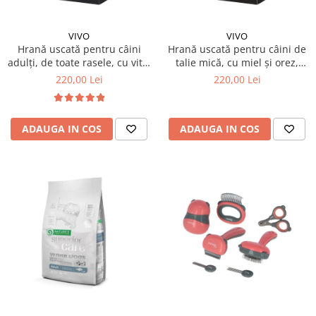
VIVO
VIVO
Hrană uscată pentru câini
Hrană uscată pentru câini de
adulți, de toate rasele, cu vită,
talie mică, cu miel și orez,
Vivo 10 KG
Vivo 10 KG
220,00 Lei
220,00 Lei
ADAUGA IN COS
ADAUGA IN COS