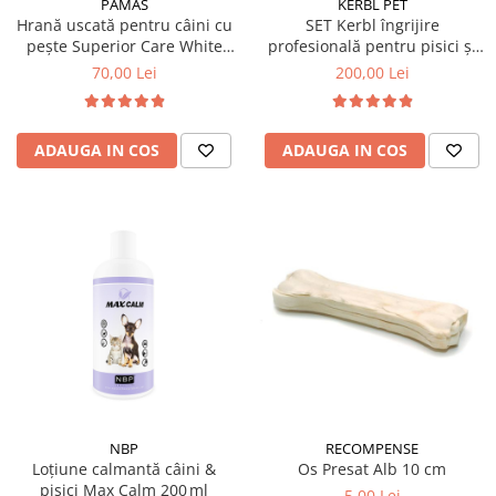
PAMAS
KERBL PET
Hrană uscată pentru câini cu
SET Kerbl îngrijire
pește Superior Care White
profesională pentru pisici și
Dogs
câini de talie mică 7 piese
70,00 Lei
200,00 Lei
ADAUGA IN COS
ADAUGA IN COS
NBP
RECOMPENSE
Loțiune calmantă câini &
Os Presat Alb 10 cm
pisici Max Calm 200 ml
5,00 Lei