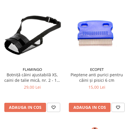
FLAMINGO
ECOPET
Botniță câini ajustabilă XS,
Pieptene anti purici pentru
caini de talie mică, nr. 2 - 19-
câini și pisici 6 cm
22CM
29,00 Lei
15,00 Lei
ADAUGA IN COS
ADAUGA IN COS