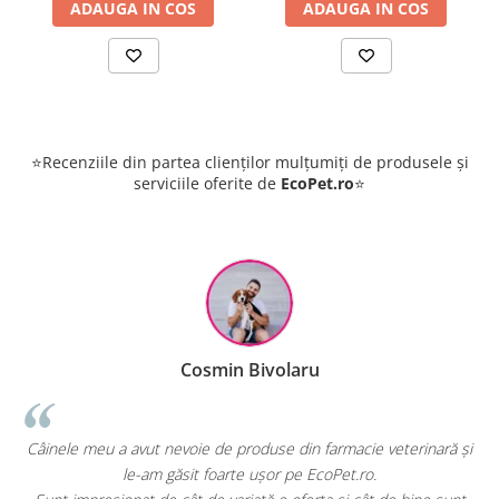
ADAUGA IN COS
ADAUGA IN COS
⭐Recenziile din partea clienților mulțumiți de produsele și
serviciile oferite de
EcoPet.ro
⭐
aru
Raluca Popescu
in farmacie veterinară și
EcoPet.ro este salvarea mea de fiecare dat
e EcoPet.ro.
hrană sau produse pentru păsările exoti