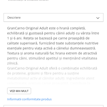
Descriere
GranCarno Original Adult este o hrană completă,
echilibrată și gustoasă pentru câinii adulți cu vârsta între
1 și 6 ani. Rețeta se bazează pe carne proaspătă de
calitate superioară, furnizând toate substanțele nutritive
esențiale pentru viața activă a câinelui dumneavoastră.
Textura și aroma naturală fac hrana extrem de atractivă
pentru câini, stimulând apetitul și menținând vitalitatea
zilnică.
GranCarno Original Adult oferă o combinație echilibrată
de proteine, grăsimi și fibre pentru a susține
metabolismul activ al câinilor adulți. Ingrediente atent
selecționate, precum carne proaspătă, contribuie la
digestia ușoară și la menținerea masei musculare.
VEZI MAI MULT
✔️ Beneficii:
Această hrană asigură aportul complet de vitamine și
Informatii conformitate produs
minerale necesare pentru susținerea sistemului