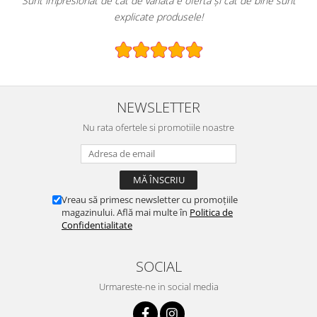
ferta și cât de bine sunt
E greu să găsești un magazin online cu o ga
le!
specializată.
NEWSLETTER
Nu rata ofertele si promotiile noastre
Vreau să primesc newsletter cu promoțiile
magazinului. Află mai multe în
Politica de
Confidentialitate
SOCIAL
Urmareste-ne in social media