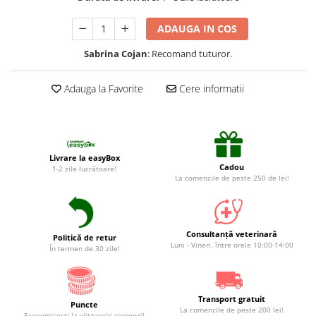
Suplimente și vitamine păsări și
găini
ADAUGA IN COS
Antidiareice
Sabrina Cojan
: Recomand tuturor.
Laxative
Gel antiinflamator
Adauga la Favorite
Cere informatii
Livrare la easyBox
Cadou
1-2 zile lucrătoare!
La comenzile de peste 250 de lei!
Consultanță veterinară
Politică de retur
Luni - Vineri, între orele 10:00-14:00
În termen de 30 zile!
Transport gratuit
Puncte
La comenzile de peste 200 lei!
Economiseşti la viitoarele comenzi!