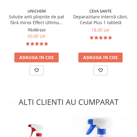
UNICHEM
CEVA SANTE
Soluție anti ploșnițe de pat
Deparazitare internă câini,
fără miros Effect Ultimum
Cestal Plus 1 tabletă
PRO 100 ml
70,00 Lei
18,00 Lei
60,00 Lei
ADAUGA IN COS
ADAUGA IN COS
ALTI CLIENTI AU CUMPARAT