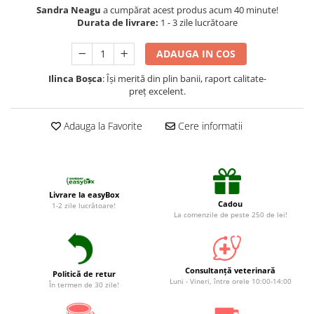
Suplimente și vitamine păsări și
Sandra Neagu
a cumpărat acest produs acum 40 minute!
găini
Durata de livrare:
1 - 3 zile lucrătoare
Antidiareice
ADAUGA IN COS
Laxative
Ilinca Boșca
: Își merită din plin banii, raport calitate-
Gel antiinflamator
preț excelent.
Adauga la Favorite
Cere informatii
Livrare la easyBox
Cadou
1-2 zile lucrătoare!
La comenzile de peste 250 de lei!
Consultanță veterinară
Politică de retur
Luni - Vineri, între orele 10:00-14:00
În termen de 30 zile!