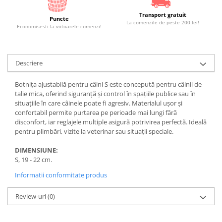
Transport gratuit
Puncte
La comenzile de peste 200 lei!
Economiseşti la viitoarele comenzi!
Descriere
Botnița ajustabilă pentru câini S este concepută pentru câinii de
talie mica, oferind siguranță și control în spațiile publice sau în
situațiile în care câinele poate fi agresiv. Materialul ușor și
confortabil permite purtarea pe perioade mai lungi fără
disconfort, iar reglajele multiple asigură potrivirea perfectă. Ideală
pentru plimbări, vizite la veterinar sau situații speciale.
DIMENSIUNE:
S, 19 - 22 cm.
Informatii conformitate produs
Review-uri
(0)