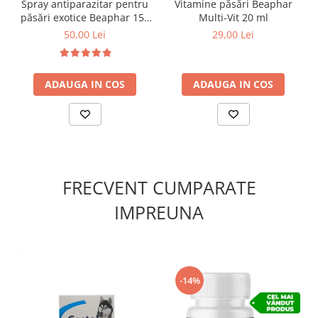
Spray antiparazitar pentru
Vitamine păsări Beaphar
aditivi artificiali sau substanțe chimice agresive.
păsări exotice Beaphar 150
Multi-Vit 20 ml
ml
50,00 Lei
29,00 Lei
ADAUGA IN COS
ADAUGA IN COS
FRECVENT CUMPARATE
IMPREUNA
-14%